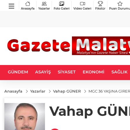
Anasayfa
Yazarlar
Foto Galeri
Video Galeri
Fikstür
Puan Durum
GÜNDEM
ASAYİŞ
SİYASET
EKONOMİ
SAĞLIK
Anasayfa
Yazarlar
Vahap GÜNER
MGC 36 YAŞINA GİRER
Vahap GÜN