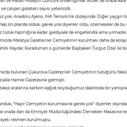
n ve Hasan Hüseyin Güntürk önderliğinde. Bizler de orada kadro
ve çalışan gazeteci sayısı yetersizdi.
z yok. Anadolu Ajansı, İHA Temsilcilik düzeyinde. Diğer yaygın ba
 hep ön planda olduk, gerek yok diyenler oldu, istemeseler de bu
 tüzük hazırlığına kadar geldiysek de engellendik ama yılmadık
ımızda Malatya Gazeteciler Cemiyetinin kurulması daha da kolayl
ahibi Haydar Karaduman o günlerde Başbakan Turgut Özal ile bi
na’da bulunan Çukurova Gazeteciler Cemiyetinin tüzüğünü faksla
zükle Hamle Gazetesine gelmişti.
takıp aralarına karbon kağıdı koyduğumuz daktiloda bir yanlışlık
ulunduk, "Hayır Cemiyetin kurulmasına gerek yok" diyenler dışın
ğine orada dan da Emniyet Müdürlüğündeki Dernekler Masasına tes
emiyeti resmen kurulmuştu.