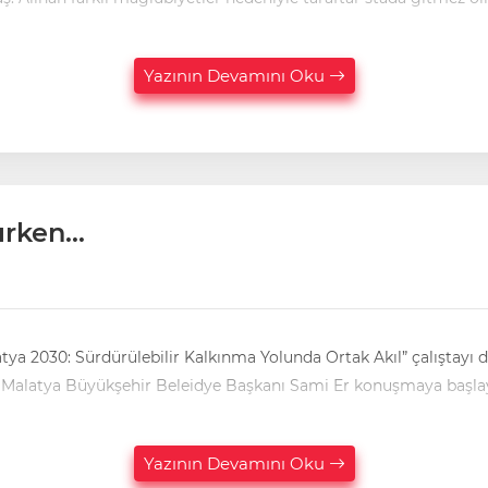
Yazının Devamını Oku
rken...
atya 2030: Sürdürülebilir Kalkınma Yolunda Ortak Akıl” çalıştayı 
n Malatya Büyükşehir Beleidye Başkanı Sami Er konuşmaya başlay
Yazının Devamını Oku