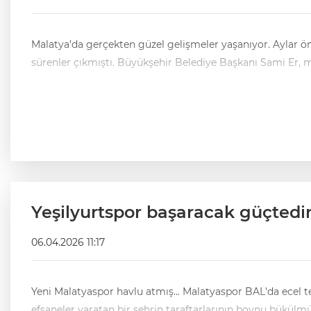
Malatya’da gerçekten güzel gelişmeler yaşanıyor. Aylar önce ilk kez dile getirmiştik. Malatya'nın raylı sistemlerle tanışacağını yazdığımızda, bunun yalnızca bir hayal olduğunu öne
sürenler çıkmıştı. Büyükşehir Belediye Başkanı S
Yeşilyurtspor başaracak güçtedi
06.04.2026 11:17
Yeni Malatyaspor havlu atmış... Malatyaspor BAL'da ecel terleri döküyor. Avrupa Kupalarına katılmış, Süper ligde yıllarca mücadele etmiş, 3 hatta 4 büyükleri dize getirmiş,