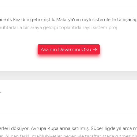
ami Er, muhtarlarla bir araya geldiği toplantıda raylı sistem proj
Yazının Devamını Oku
r
efsaneler yaratan bir şehrin taraftarlarının boynu bükülmüş. Alınan farklı mağlubiyetler nedeniyle taraftar stada gitmez