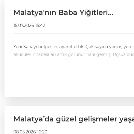
Malatya'nın Baba Yiğitleri...
15.07.2026 15:42
Yeni Sanayi bölgesini ziyaret ettik. Çok sayıda yeni iş yeri inşa edilmiş. Oto sanayi esnafı oraya çoktan yerleşmiş durumda. Mermerciler yan yana dizilmişler. Kaportacılar ile
Malatya’da güzel gelişmeler yaşa
08.05.2026 16:20