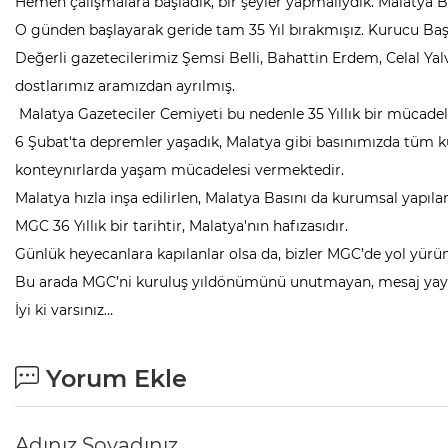
Hemen çalışmalara başladık, bir şeyler yapmalıydık. Malatya 
O günden başlayarak geride tam 35 Yıl bırakmışız. Kurucu Ba
Değerli gazetecilerimiz Şemsi Belli, Bahattin Erdem, Celal Ya
dostlarımız aramızdan ayrılmış.
Malatya Gazeteciler Cemiyeti bu nedenle 35 Yıllık bir mücade
6 Şubat'ta depremler yaşadık, Malatya gibi basınımızda tüm ku
konteynırlarda yaşam mücadelesi vermektedir.
Malatya hızla inşa edilirlen, Malatya Basını da kurumsal yapılar
MGC 36 Yıllık bir tarihtir, Malatya'nın hafızasıdır.
Günlük heyecanlara kapılanlar olsa da, bizler MGC’de yol yü
Bu arada MGC’ni kuruluş yıldönümünü unutmayan, mesaj yayınl
İyi ki varsınız…
Yorum Ekle
Adınız Soyadınız