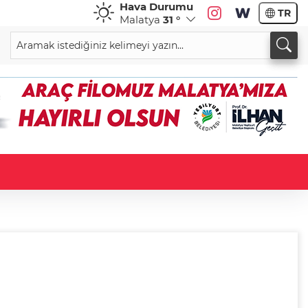
Hava Durumu
TR
Malatya
31 °