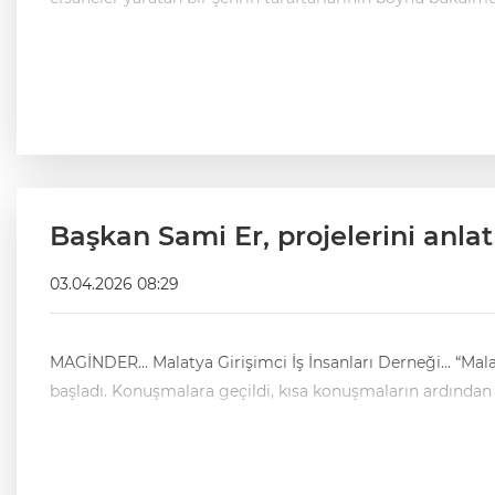
Başkan Sami Er, projelerini anlatı
03.04.2026 08:29
MAGİNDER... Malatya Girişimci İş İnsanları Derneği... “Mal
başladı. Konuşmalara geçildi, kısa konuşmaların ardında