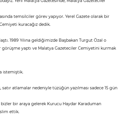
dayız. Yeni Malatya Gazetesinde, Malatya Gazeteciler
sında temsilciler görev yapıyor. Yerel Gazete olarak bir
 Cemiyeti kuracağız dedik.
.
aştı. 1989 Yılına geldiğimizde Başbakan Turgut Özal o
r görüşme yaptı ve Malatya Gazeteciler Cemiyetini kurmak
 istemiştik.
, satır atlamalar nedeniyle tüzüğün yazılması sadece 15 gün
da bizler bir araya gelerek Kurucu Haydar Karaduman
lim ettik.