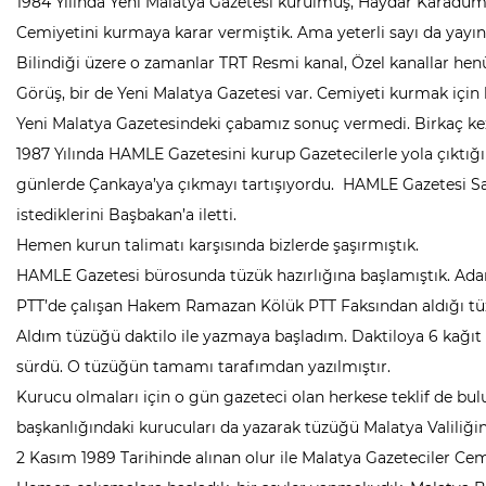
1984 Yılında Yeni Malatya Gazetesi kurulmuş, Haydar Karaduma
Cemiyetini kurmaya karar vermiştik. Ama yeterli sayı da yayın 
Bilindiği üzere o zamanlar TRT Resmi kanal, Özel kanallar henü
Görüş, bir de Yeni Malatya Gazetesi var. Cemiyeti kurmak için
Yeni Malatya Gazetesindeki çabamız sonuç vermedi. Birkaç kez
1987 Yılında HAMLE Gazetesini kurup Gazetecilerle yola çıktığ
günlerde Çankaya’ya çıkmayı tartışıyordu. HAMLE Gazetesi S
istediklerini Başbakan’a iletti.
Hemen kurun talimatı karşısında bizlerde şaşırmıştık.
HAMLE Gazetesi bürosunda tüzük hazırlığına başlamıştık. Ada
PTT’de çalışan Hakem Ramazan Kölük PTT Faksından aldığı tü
Aldım tüzüğü daktilo ile yazmaya başladım. Daktiloya 6 kağıt 
sürdü. O tüzüğün tamamı tarafımdan yazılmıştır.
Kurucu olmaları için o gün gazeteci olan herkese teklif de b
başkanlığındaki kurucuları da yazarak tüzüğü Malatya Valili
2 Kasım 1989 Tarihinde alınan olur ile Malatya Gazeteciler C