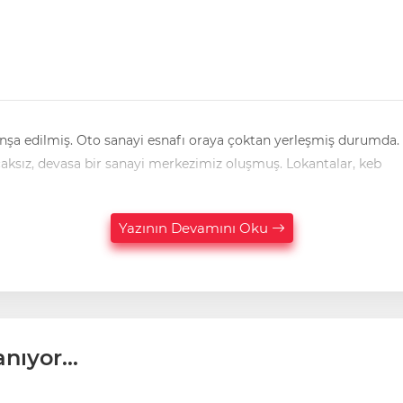
akücülerin tabelaları artık görünür hale gelmiş. Uçsuz bucaksız, devasa bir sanayi merkezimiz oluşmuş. Lokantalar, keb
Yazının Devamını Oku
nıyor...