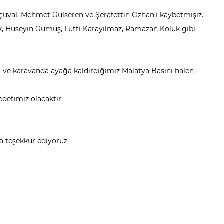
uval, Mehmet Gülseren ve Şerafettin Özhan’ı kaybetmişiz.
cık, Hüseyin Gümüş, Lütfi Karayılmaz, Ramazan Kölük gibi
ır ve karavanda ayağa kaldırdığımız Malatya Basını halen
edefimiz olacaktır.
a teşekkür ediyoruz.