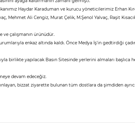
Basınını ayağa kaldırmanın zamanı gelmişti.
şkanımız Haydar Karaduman ve kurucu yöneticilerimiz Erhan Kırç
lvaç, Mehmet Ali Cengiz, Murat Çelik, M.Şenol Yalvaç, Raşit Kısa
le ve çalışmanın ürünüdür.
rumlarıyla enkaz altında kaldı. Önce Medya İş'in gedtirdiği çad
ıyla birlikte yapılacak Basın Sitesinde yerlerini almaları başlıca h
rümeye devam edeceğiz.
ayan, bizzat ziyarette bulunan tüm dostlara da şimdiden ayrıc