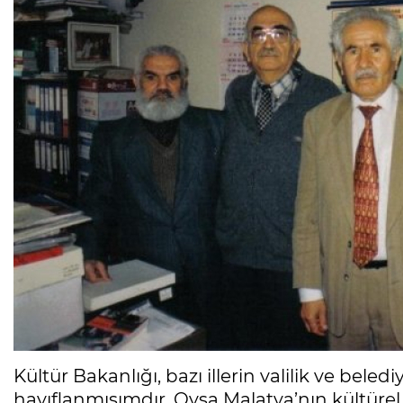
Kültür Bakanlığı, bazı illerin valilik ve bele
hayıflanmışımdır. Oysa Malatya’nın kültürel