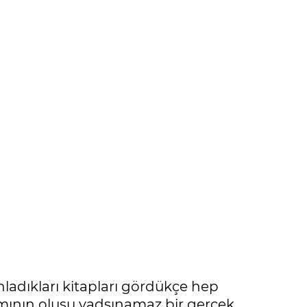
yınladıkları kitapları gördükçe hep
amının oluşu yadsınamaz bir gerçek.