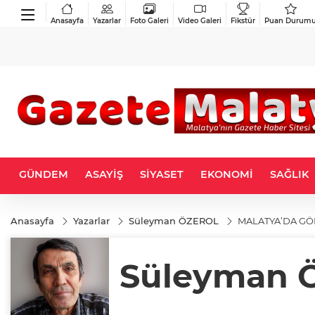
Anasayfa
Yazarlar
Foto Galeri
Video Galeri
Fikstür
Puan Durum
GÜNDEM
ASAYİŞ
SİYASET
EKONOMİ
SAĞLIK
Anasayfa
Yazarlar
Süleyman ÖZEROL
MALATYA’DA GÖ
Süleyman 