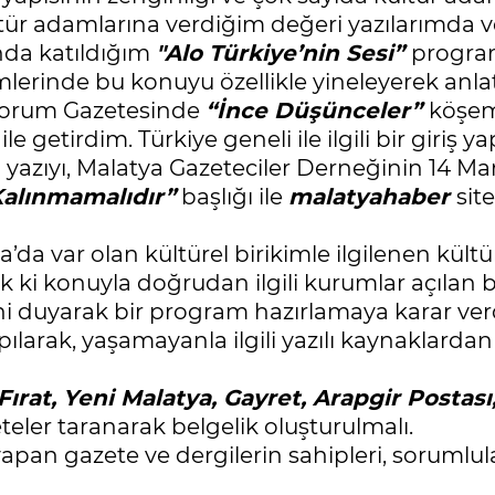
ltür adamlarına verdiğim değeri yazılarımda 
unda katıldığım
"Alo Türkiye’nin Sesi”
program
lerinde bu konuyu özellikle yineleyerek anlatt
 Yorum Gazetesinde
“İnce Düşünceler”
köşe
le getirdim. Türkiye geneli ile ilgili bir giriş
m yazıyı, Malatya Gazeteciler Derneğinin 14 M
 Kalınmamalıdır”
başlığı ile
malatyahaber
sit
a var olan kültürel birikimle ilgilenen kült
k ki konuyla doğrudan ilgili kurumlar açılan 
i duyarak bir program hazırlamaya karar ve
ılarak, yaşamayanla ilgili yazılı kaynaklardan 
Fırat, Yeni Malatya, Gayret, Arapgir Postas
teler taranarak belgelik oluşturulmalı.
 yapan gazete ve dergilerin sahipleri, sorumlula