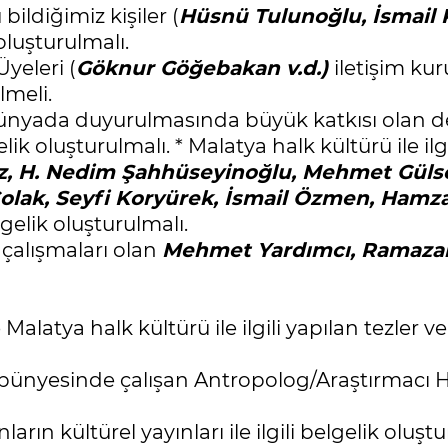
 bildiğimiz kişiler (
Hüsnü Tulunoğlu, İsmail K
oluşturulmalı.
yeleri (
Göknur Göğebakan v.d.)
iletişim kur
lmeli.
dünyada duyurulmasında büyük katkısı olan de
 oluşturulmalı. * Malatya halk kültürü ile ilg
z, H. Nedim Şahhüseyinoğlu, Mehmet Gülsere
lak, Seyfi Koryürek, İsmail Özmen, Hamza A
gelik oluşturulmalı.
i çalışmaları olan
Mehmet Yardımcı, Ramazan 
 Malatya halk kültürü ile ilgili yapılan tezler 
ünyesinde çalışan Antropolog/Araştırmacı Hüsey
rın kültürel yayınları ile ilgili belgelik oluştu