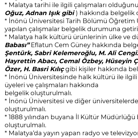
* Malatya tarihi ile ilgili çalışmaları olduğunu
Oğuz, Adnan Işık gibi
) hakkında belgelik 
* İnönü Üniversitesi Tarih Bölümü Öğretim Ü
yapılan çalışmalar belgelik durumuna getiri
* Malatya halk kültürü ürünlerinin ülke ve 
Babası”
Eflatun Cem Güney hakkında belgelik
Şentürk, Sabri Kelemeroğlu, M. Ali Cengi
Hayrettin Abacı, Cemal Özbey, Hüseyin Ço
Özer, H. Basri Kılıç
gibi kişiler hakkında bel
* İnönü Üniversitesinde halk kültürü ile ilgil
üyeleri ve çalışmaları hakkında
belgelik oluşturulmalı.
* İnönü Üniversitesi ve diğer üniversitelerde
oluşturulmalı.
* 1888 yılından buyana İl Kültür Müdürlüğü b
oluşturulmalı.
* Malatya’da yayın yapan radyo ve televizyonla