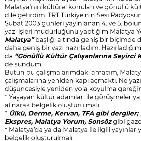
Malatya’nın kültürel konuları ve gönüllü kü
dile getirdim. TRT Türkiye’nin Sesi Radyos
Şubat 2003 günleri yayınlanan 4. ve 5. bölüm
yazı işleri müdürlüğünü yaptığım Malatya
Malatya”
başlığı altında geniş bir biçimde di
daha geniş bir yazı hazırladım. Hazırladığı
da
“Gönüllü Kültür Çalışanlarına Seyirci
de sundum.
Bütün bu çalışmalarımdaki amacım, Malatya’d
çalışmalarına yeniden kapı açmaktı. Ne yazı
düşüncesiyle yeniden yola koyulma gereğin
* Yaşayan kültür adamları ile görüşmeler yap
alınarak belgelik oluşturulmalı.
*
Ülkü, Derme, Kervan, TFA gibi dergiler; 
Ekspres, Malatya Yorum, Sonsöz
gibi gaze
* Malatya’da ya da Malatya ile ilgili yayınlar
belgelik oluşturulmalı.