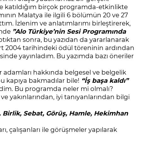
ve katıldığım birçok programda-etkinlikte
ının Malatya ile ilgili 6 bölümün 20 ve 27
ım. İzlenim ve anlatımlarımı birleştirerek,
mde
”Alo Türkiye’nin Sesi Programında
 yaptıktan sonra, bu yazıdan da yararlanarak
art 2004 tarihindeki ödül töreninin ardından
esinde yayınladım. Bu yazımda bazı öneriler
ür adamları hakkında belgesel ve belgelik
bu kapıya bakmadılar bile!
“İş başa kaldı”
rdim. Bu programda neler mi olmalı?
ve yakınlarından, iyi tanıyanlarından bilgi
ı, Birlik, Sebat, Görüş, Hamle, Hekimhan
rı, çalışanları ile görüşmeler yapılarak