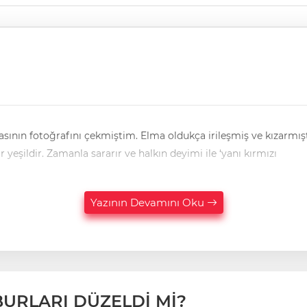
ının fotoğrafını çekmiştim. Elma oldukça irileşmiş ve kızarmıştı.
gunlaşana kadar yeşildir. Zamanla sararır ve halkın deyimi ile ‘yanı kırmızı
Yazının Devamını Oku
BURLARI DÜZELDİ Mİ?