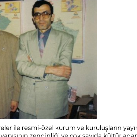
diyeler ile resmi-özel kurum ve kuruluşların ya
 yapısının zenginliği ve çok sayıda kültür ad