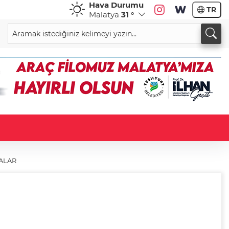
Hava Durumu
TR
Malatya
31 °
ALAR