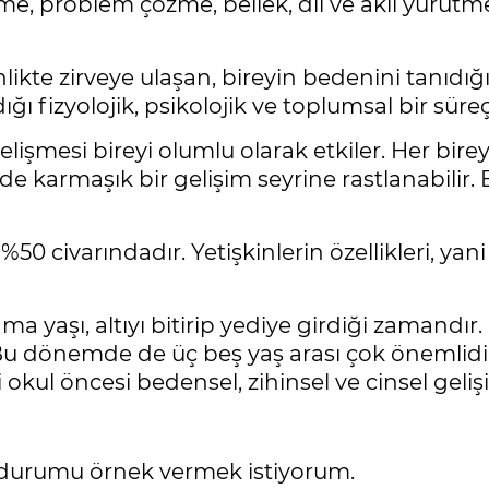
me, problem çözme, bellek, dil ve akıl yürütm
nlikte zirveye ulaşan, bireyin bedenini tanıdığ
ı fizyolojik, psikolojik ve toplumsal bir süreçt
işmesi bireyi olumlu olarak etkiler. Her bireyin
e karmaşık bir gelişim seyrine rastlanabilir.
50 civarındadır. Yetişkinlerin özellikleri, yani
ama yaşı, altıyı bitirip yediye girdiği zamandı
 Bu dönemde de üç beş yaş arası çok önemlidir
i okul öncesi bedensel, zihinsel ve cinsel ge
ir durumu örnek vermek istiyorum.