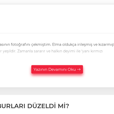
ının fotoğrafını çekmiştim. Elma oldukça irileşmiş ve kızarmıştı.
gunlaşana kadar yeşildir. Zamanla sararır ve halkın deyimi ile ‘yanı kırmızı
Yazının Devamını Oku
BURLARI DÜZELDİ Mİ?