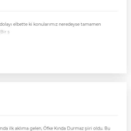
 dolayı elbette ki konularımız neredeyse tamamen
Malatya ile ilgiliydi. Basın bültenleri, resmi açıklamalar, açılış haberlerinden çok araştırma haberciliğine ağırlık veriyorduk. Bir s