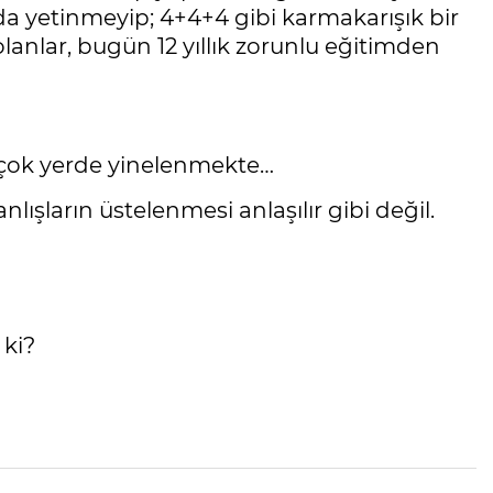
da yetinmeyip; 4+4+4 gibi karmakarışık bir
lanlar, bugün 12 yıllık zorunlu eğitimden
 çok yerde yinelenmekte…
lışların üstelenmesi anlaşılır gibi değil.
 ki?