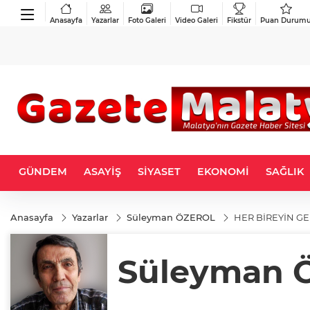
Anasayfa
Yazarlar
Foto Galeri
Video Galeri
Fikstür
Puan Durum
GÜNDEM
ASAYİŞ
SİYASET
EKONOMİ
SAĞLIK
Anasayfa
Yazarlar
Süleyman ÖZEROL
HER BİREYİN GE
Süleyman 