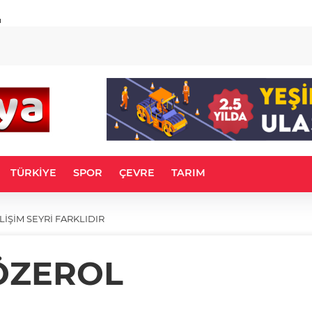
u
TÜRKİYE
SPOR
ÇEVRE
TARIM
LİŞİM SEYRİ FARKLIDIR
ÖZEROL