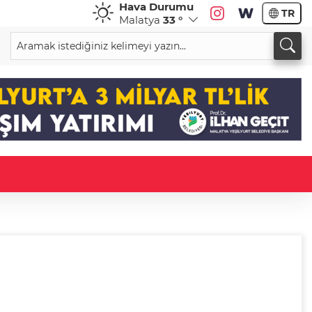
Hava Durumu
TR
Malatya
33 °