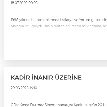
18.07.2026 00:05
1998 yılında bu zamanlarında Malatya ve Yorum gazetesin
KADİR İNANIR ÜZERİNE
29.06.2026 14:10
Öfke Kında Durmaz Sinema sanatçısı Kadir İnanır'ın 26 Haziran 2026 tarihinde aramızdan ayrıldığını internetten okuduğumda ilk aklıma gelen, Öfke Kında Durmaz şiiri oldu. Bu