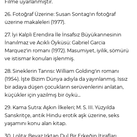
Filme uyarlanmıştır.
26. Fotoğraf Üzerine: Susan Sontag'ın fotoğraf
üzerine makaleleri (1977).
27. İyi Kalpli Erendira İle İnsafsız Büyükannesinin
İnanılmaz ve Acıklı Öyküsü: Gabriel Garcia
Marquez'in romanı (1972). Masumiyet, iyilik, sömürü
ve istismar konuları işlenmiş.
28. Sineklerin Tanrısı: William Golding'in romanı
(1954). İşte Bizim Dünya adıyla da yayınlanmış. Issız
bir adaya düşen çocukların serüvenlerini anlatan,
küçükler için yazılmış bir öykü...
29. Kama Sutra: Aşkın İlkeleri; M. S. III. Yüzyılda
Sanskritçe, antik Hindu erotik aşk üzerine, seks
yaşamını konu alan kitap.
30. Lolita: Beyaz Irktan Dul Bir Erkeğin İtirafları,