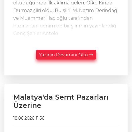
okuduğumda ilk aklıma gelen, Öfke Kında
Durmaz şiiri oldu. Bu şiiri, M. Nazım Derindağ
ve Muammer Hacıoğlu tarafından
hazırlanan, benim de bir şiirimin yayınlandığı
Genç Şairler Antolo
Yazının Devamını Oku
Malatya'da Semt Pazarları
Üzerine
18.06.2026 11:56