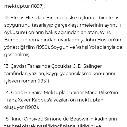
mektuptur (1897).
12. Elmas Hırsızları: Bir grup eski suçlunun bir elmas
soygununu tasarlayıp gerçekleştirmelerinin ayrıntılı
öyküsünü onların bakış açısından anlatan, W. R.
Burnett'in romanından uyarlanmış, John Huston'un
yönettiği film (1950). Soygun ve Vahşi Yol adlarıyla da
gösterilmiş.
13. Çavdar Tarlasında Çocuklar: J. D. Salinger
tarafından yazılan, kaygı, yabancılaşma konularını
işleyen roman (1951)
14. Genç Bir Şaire Mektuplar: Rainer Marie Rilke'nin
Franz Xaver Kappus'a yazılan on mektuptan
oluşuyor (1903).
15. İkinci Cinsiyet: Simone de Beaowir'in kadınların
tarihsel olarak nasıl 'ikinci' plana itildiğini ve