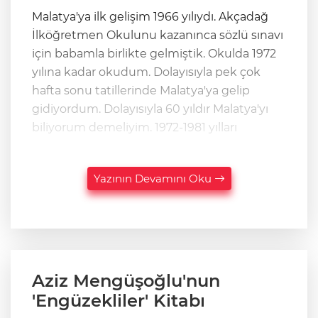
Malatya'ya ilk gelişim 1966 yılıydı. Akçadağ
İlköğretmen Okulunu kazanınca sözlü sınavı
için babamla birlikte gelmiştik. Okulda 1972
yılına kadar okudum. Dolayısıyla pek çok
hafta sonu tatillerinde Malatya'ya gelip
gidiyordum. Dolayısıyla 60 yıldır Malatya'yı
biliyorum demeliyim. 1972-1981 yılları
Yazının Devamını Oku
Aziz Mengüşoğlu'nun
'Engüzekliler' Kitabı