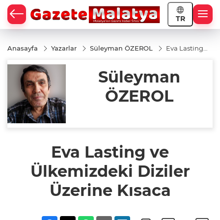
TR
Anasayfa
Yazarlar
Süleyman ÖZEROL
Eva Lasting
ve
Ülkemizdeki
Süleyman
Diziler
Üzerine
Kısaca
ÖZEROL
Eva Lasting ve
Ülkemizdeki Diziler
Üzerine Kısaca