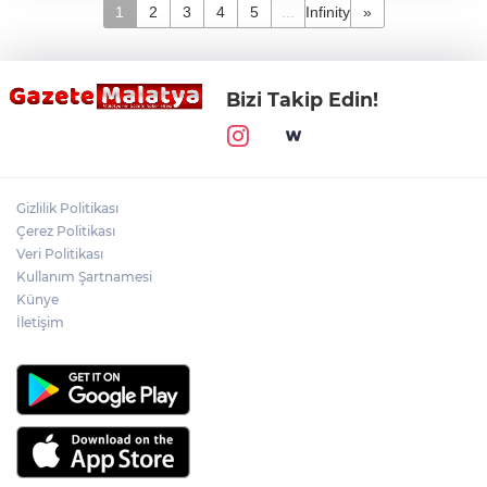
1
2
3
4
5
...
Infinity
»
Bizi Takip Edin!
Gizlilik Politikası
Çerez Politikası
Veri Politikası
Kullanım Şartnamesi
Künye
İletişim