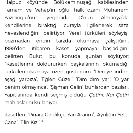
Halpuz köyünde Bölükeminuşağı kabilesinden
Tamam ve Vahap’ın oğlu, halk ozanı Muharrem
Yazıcıoğlu’nun yeğenidir. O’nun Almanya’da
kendilerine bıraktığı curayla ilgilenerek saza
heveslendiğini belirtiyor. Yerel türküleri söyleyişi
bozmadan engin tarzda okumaya çalıştığını,
1988’den itibaren kaset yapmaya başladığını
belirten Bulut, bu konuda şunları söylüyor:
“Kasetlerimi doldururken başkalarının okumadığı
türküleri okumaya özen gösterdim. ‘Dereye indim
aşağı yarpıza’, ‘Eğlen Güzel’, ‘Dım dım yar’, ‘O yar
benim olmayınca’, ‘Şişman Gelin’ bunlardan bazıları.
Yapıtlarında kendi seçmiş olduğu
Çetini, Kul Çetin
mahlaslarını kullanıyor.
Kasetleri: ‘Pınara Geldikçe Yâri Ararım’, ‘Ayrılığın Yetti
Cana’, ‘Elin Kızı’. *