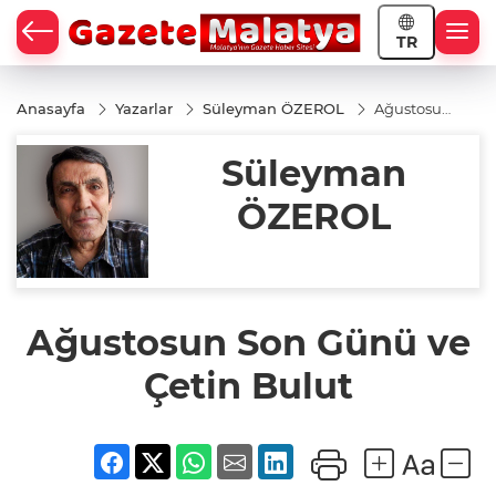
TR
Anasayfa
Yazarlar
Süleyman ÖZEROL
Ağustosun
Son Günü
ve Çetin
Süleyman
Bulut
ÖZEROL
Ağustosun Son Günü ve
Çetin Bulut