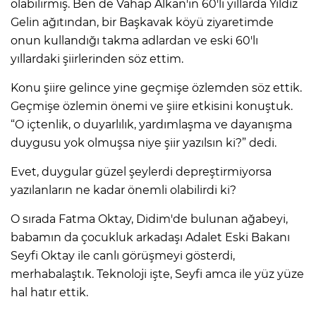
olabilirmiş. Ben de Vahap Alkan'ın 60'lı yıllarda Yıldız
Gelin ağıtından, bir Başkavak köyü ziyaretimde
onun kullandığı takma adlardan ve eski 60'lı
yıllardaki şiirlerinden söz ettim.
Konu şiire gelince yine geçmişe özlemden söz ettik.
Geçmişe özlemin önemi ve şiire etkisini konuştuk.
“O içtenlik, o duyarlılık, yardımlaşma ve dayanışma
duygusu yok olmuşsa niye şiir yazılsın ki?” dedi.
Evet, duygular güzel şeylerdi depreştirmiyorsa
yazılanların ne kadar önemli olabilirdi ki?
O sırada Fatma Oktay, Didim'de bulunan ağabeyi,
babamın da çocukluk arkadaşı Adalet Eski Bakanı
Seyfi Oktay ile canlı görüşmeyi gösterdi,
merhabalaştık. Teknoloji işte, Seyfi amca ile yüz yüze
hal hatır ettik.