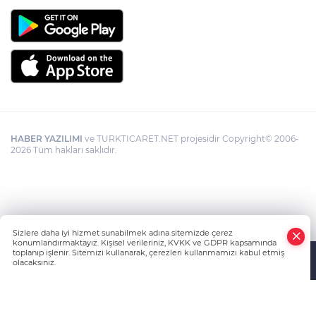
HABER YAZILIMI
ve TURKTICARET.NET projesidir Copyright© 2006-
2026 Tüm hakları saklıdır.
Sizlere daha iyi hizmet sunabilmek adına sitemizde çerez
konumlandırmaktayız. Kişisel verileriniz, KVKK ve GDPR kapsamında
toplanıp işlenir. Sitemizi kullanarak, çerezleri kullanmamızı kabul etmiş
olacaksınız.
Anasayfa
Haber Ara
Yazarlar
İhbar Hattı