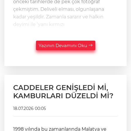
önceki tarihlerde de pek çok fotoğraf
çekmiştim. Deliveli elması, olgunlaşana
kadar yeşildir. Zamanla sararır ve halkın
deyimi ile ‘yanı kırmızı
Yazının Devamını Oku
CADDELER GENİŞLEDİ Mİ,
KAMBURLARI DÜZELDİ Mİ?
18.07.2026 00:05
1998 yılında bu zamanlarında Malatya ve