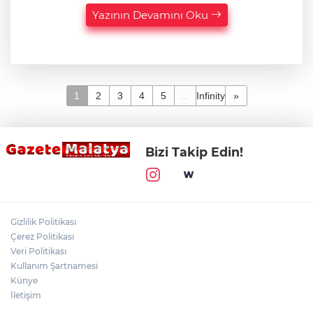
Yazının Devamını Oku
1
2
3
4
5
...
Infinity
»
Bizi Takip Edin!
Gizlilik Politikası
Çerez Politikası
Veri Politikası
Kullanım Şartnamesi
Künye
İletişim