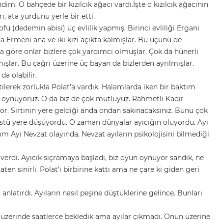
. O bahçede bir kızılcık ağacı vardı.İşte o kızılcık ağacının
, ata yurdunu yerle bir etti.
u (dedemin abisi) üç evlilik yapmış. Birinci evliliği Ergani
a Ermeni ana ve iki kızı açıkta kalmışlar. Bu üçünü de
a göre onlar bizlere çok yardımcı olmuşlar. Çok da hünerli
mışlar. Bu çağrı üzerine üç bayan da bizlerden ayrılmışlar.
a olabilir.
tilerek zorlukla Polat’a vardık. Halamlarda iken bir baktım
, oynuyoruz. O da biz de çok mutluyuz. Rahmetli Kadir
yor. Sırtının yere geldiği anda ondan sakınacaksınız. Bunu çok
 üstü yere düşüyordu. O zaman dünyalar ayıcığın oluyordu. Ayı
 Ayı Nevzat olayında, Nevzat ayıların psikolojisini bilmediği
t verdi. Ayıcık sıçramaya başladı, biz oyun oynuyor sandık, ne
n sinirli. Polat’ı birbirine kattı ama ne çare ki giden geri
 anlatırdı. Ayıların nasıl peşine düştüklerine gelince. Bunları
 üzerinde saatlerce bekledik ama ayılar çıkmadı. Onun üzerine