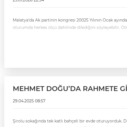
25.01.2026 22:34
Malatya’da Ak partinin kongresi 20025 Yılının Ocak ayınd
oturumda herkes ölçü dahilinde dilediğini söyleyebilir. 
MEHMET DOĞU’DA RAHMETE Gİ
29.04.2025 08:57
Şirolu sokağında tek katlı bahçeli bir evde oturuyorduk. 