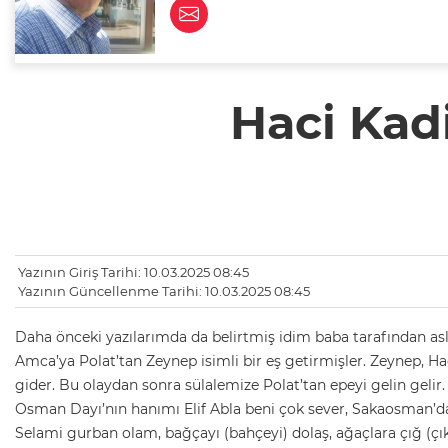
Haci Kadi
Yazının Giriş Tarihi: 10.03.2025 08:45
Yazının Güncellenme Tarihi: 10.03.2025 08:45
Daha önceki yazılarımda da belirtmiş idim baba tarafından 
Amca’ya Polat’tan Zeynep isimli bir eş getirmişler. Zeynep, Hac
gider. Bu olaydan sonra sülalemize Polat’tan epeyi gelin geli
Osman Dayı’nın hanımı Elif Abla beni çok sever, Sakaosman’da
Selami gurban olam, bağçayı (bahçeyi) dolaş, ağaçlara çığ (çık)