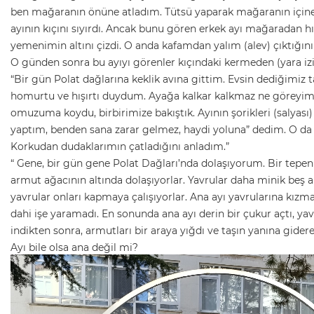
ben mağaranın önüne atladım. Tütsü yaparak mağaranın içine yo
ayının kıçını sıyırdı. Ancak bunu gören erkek ayı mağaradan hı
yemenimin altını çizdi. O anda kafamdan yalım (alev) çıktığın
O günden sonra bu ayıyı görenler kıçındaki kermeden (yara izi) 
“Bir gün Polat dağlarına keklik avına gittim. Evsin dediğimiz ta
homurtu ve hışırtı duydum. Ayağa kalkar kalkmaz ne göreyim,
omuzuma koydu, birbirimize bakıştık. Ayının şorikleri (salyas
yaptım, benden sana zarar gelmez, haydi yoluna” dedim. O da 
Korkudan dudaklarımın çatladığını anladım.”
“ Gene, bir gün gene Polat Dağları’nda dolaşıyorum. Bir tepeni
armut ağacının altında dolaşıyorlar. Yavrular daha minik beş a
yavrular onları kapmaya çalışıyorlar. Ana ayı yavrularına kızm
dahi işe yaramadı. En sonunda ana ayı derin bir çukur açtı, ya
indikten sonra, armutları bir araya yığdı ve taşın yanına gider
Ayı bile olsa ana değil mi?