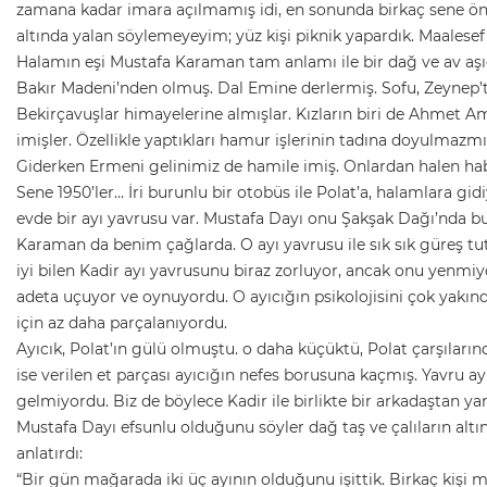
zamana kadar imara açılmamış idi, en sonunda birkaç sene önce
altında yalan söylemeyeyim; yüz kişi piknik yapardık. Maalesef m
Halamın eşi Mustafa Karaman tam anlamı ile bir dağ ve av aşığı 
Bakır Madeni’nden olmuş. Dal Emine derlermiş. Sofu, Zeynep’ten
Bekirçavuşlar himayelerine almışlar. Kızların biri de Ahmet A
imişler. Özellikle yaptıkları hamur işlerinin tadına doyulmazmı
Giderken Ermeni gelinimiz de hamile imiş. Onlardan halen habe
Sene 1950’ler… İri burunlu bir otobüs ile Polat’a, halamlara gi
evde bir ayı yavrusu var. Mustafa Dayı onu Şakşak Dağı’nda b
Karaman da benim çağlarda. O ayı yavrusu ile sık sık güreş tuta
iyi bilen Kadir ayı yavrusunu biraz zorluyor, ancak onu yenmi
adeta uçuyor ve oynuyordu. O ayıcığın psikolojisini çok yakın
için az daha parçalanıyordu.
Ayıcık, Polat’ın gülü olmuştu. o daha küçüktü, Polat çarşılarınd
ise verilen et parçası ayıcığın nefes borusuna kaçmış. Yavru ay
gelmiyordu. Biz de böylece Kadir ile birlikte bir arkadaştan y
Mustafa Dayı efsunlu olduğunu söyler dağ taş ve çalıların altında
anlatırdı:
“Bir gün mağarada iki üç ayının olduğunu işittik. Birkaç kişi