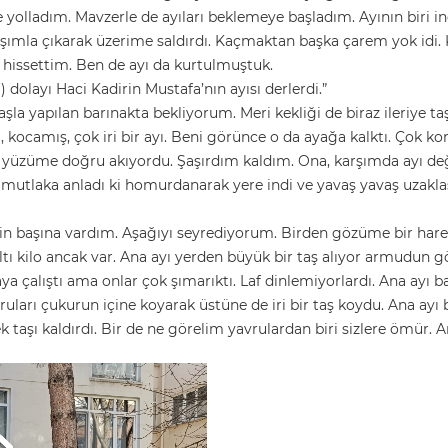
lladım. Mavzerle de ayıları beklemeye başladım. Ayının biri ind
şımla çıkarak üzerime saldırdı. Kaçmaktan başka çarem yok idi. K
ı hissettim. Ben de ayı da kurtulmuştuk.
dolayı Haci Kadirin Mustafa’nın ayısı derlerdi.”
şla yapılan barınakta bekliyorum. Meri kekliği de biraz ileriye ta
 kocamış, çok iri bir ayı. Beni görünce o da ayağa kalktı. Çok
ı) yüzüme doğru akıyordu. Şaşırdım kaldım. Ona, karşımda ayı değ
mutlaka anladı ki homurdanarak yere indi ve yavaş yavaş uzakla
n başına vardım. Aşağıyı seyrediyorum. Birden gözüme bir hareket
ltı kilo ancak var. Ana ayı yerden büyük bir taş alıyor armudun 
aya çalıştı ama onlar çok şımarıktı. Laf dinlemiyorlardı. Ana ayı 
vruları çukurun içine koyarak üstüne de iri bir taş koydu. Ana a
ek taşı kaldırdı. Bir de ne görelim yavrulardan biri sizlere ömür.