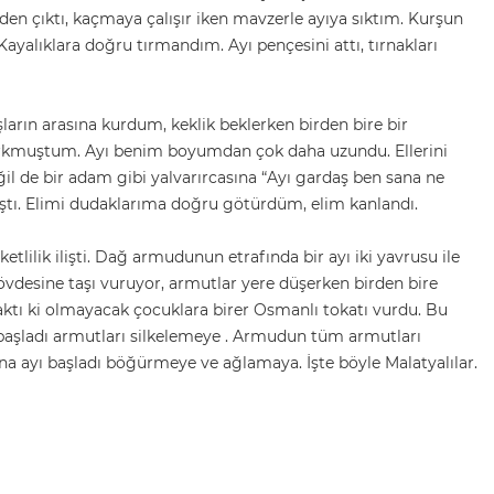
en çıktı, kaçmaya çalışır iken mavzerle ayıya sıktım. Kurşun
ayalıklara doğru tırmandım. Ayı pençesini attı, tırnakları
şların arasına kurdum, keklik beklerken birden bire bir
 korkmuştum. Ayı benim boyumdan çok daha uzundu. Ellerini
il de bir adam gibi yalvarırcasına “Ayı gardaş ben sana ne
ştı. Elimi dudaklarıma doğru götürdüm, elim kanlandı.
lilik ilişti. Dağ armudunun etrafında bir ayı iki yavrusu ile
gövdesine taşı vuruyor, armutlar yere düşerken birden bire
baktı ki olmayacak çocuklara birer Osmanlı tokatı vurdu. Bu
yı başladı armutları silkelemeye . Armudun tüm armutları
 Ana ayı başladı böğürmeye ve ağlamaya. İşte böyle Malatyalılar.