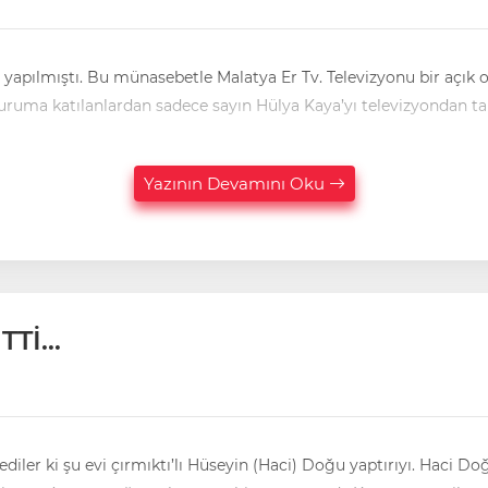
a yapılmıştı. Bu münasebetle Malatya Er Tv. Televizyonu bir aç
Oturuma katılanlardan sadece sayın Hülya Kaya’yı televizyondan 
Yazının Devamını Oku
TTİ…
Dediler ki şu evi çırmıktı’lı Hüseyin (Haci) Doğu yaptırıyı. Haci