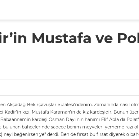
r’in Mustafa ve Pol
aslen Akçadağ Bekirçavuşlar Sülalesi’ndenim. Zamanında nasıl 
i Kadir’in kızı, Mustafa Karaman’ın da kız kardeşidir. Bunun üzeri
r. Babaannemin kardeşi Osman Dayı’nın hanımı Elif Abla da Polat’
 bulunan bahçelerinde sadece benim meyveleri yememe razı olurd
 neyi beğenirsen ye” derdi. Ben de fırsat bu fırsat diyerek o bah