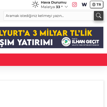
Hava Durumu
TR
Malatya
33 °