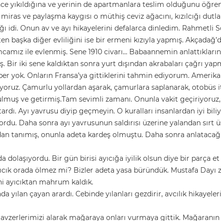
 yıkıldığına ve yerinin de apartmanlara teslim olduğunu öğrendim
iras ve paylaşma kaygısı o müthiş ceviz ağacını, kızılcığı dutları
idi. Onun av ve ayı hikayelerini defalarca dinledim. Rahmetli Sof
 başka diğer evliliğini ise bir ermeni kızıyla yapmış. Akçadağ’d
mcamız ile evlenmiş. Sene 1910 civarı… Babaannemin anlattıkların
ş. Bir iki sene kaldıktan sonra yurt dışından akrabaları çağrı yap
r yok. Onların Fransa’ya gittiklerini tahmin ediyorum. Amerika d
diyoruz. Çamurlu yollardan aşarak, çamurlara saplanarak, otobüs i
ulmuş ve getirmiş.Tam sevimli zamanı. Onunla vakit geçiriyoruz
rdı. Ayı yavrusu diyip geçmeyin. O kuralları insanlardan iyi bili
yordu. Daha sonra ayı yavrusunun saldırısı üzerine yalandan sırt
dan tanımış, onunla adeta kardeş olmuştu. Daha sonra anlatacağım
a dolaşıyordu. Bir gün birisi ayıcığa iyilik olsun diye bir parça e
ıcık orada ölmez mi? Bizler adeta yasa büründük. Mustafa Dayı zate
ani ayıcıktan mahrum kaldık.
 yılan çayan arardı. Cebinde yılanları gezdirir, avcılık hikayeleri
 mavzerlerimizi alarak mağaraya onları vurmaya gittik. Mağaranın