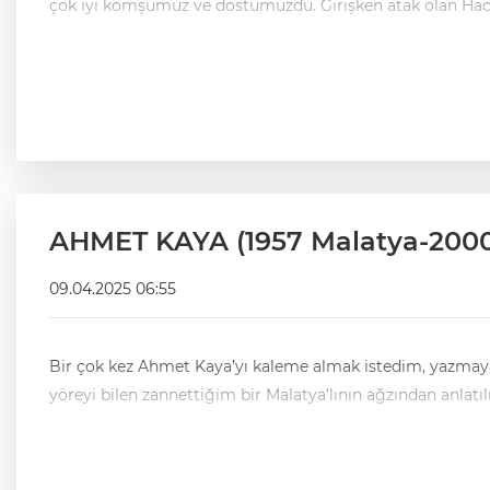
çok iyi komşumuz ve dostumuzdu. Girişken atak olan Haci
AHMET KAYA (1957 Malatya-2000
09.04.2025 06:55
Bir çok kez Ahmet Kaya’yı kaleme almak istedim, yazma
yöreyi bilen zannettiğim bir Malatya’lının ağzından anla