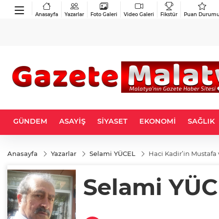
Anasayfa
Yazarlar
Foto Galeri
Video Galeri
Fikstür
Puan Durum
GÜNDEM
ASAYİŞ
SİYASET
EKONOMİ
SAĞLIK
Anasayfa
Yazarlar
Selami YÜCEL
Haci Kadir’in Mustafa 
Selami YÜ