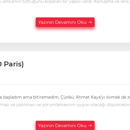
 amca’nın tuttuğunu koparan bir yapısı vardı. Konuşma ve ikna
Yazının Devamını Oku
 Paris)
ya başladım ama bitiremedim. Çünkü: Ahmet Kaya’yı övmek de z
tılması ve yazılması ve yorumlamasının uygun olacağı düşüncesi
Yazının Devamını Oku