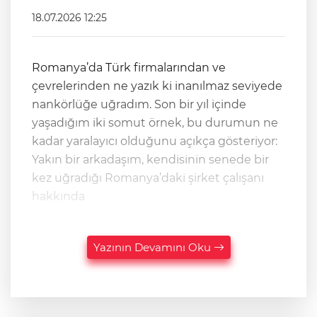
18.07.2026 12:25
​Romanya’da Türk firmalarından ve
çevrelerinden ne yazık ki inanılmaz seviyede
nankörlüğe uğradım. Son bir yıl içinde
yaşadığım iki somut örnek, bu durumun ne
kadar yaralayıcı olduğunu açıkça gösteriyor: ​
Yakın bir arkadaşım, kendisinin senede bir
kez uğradığı Romanya’daki şirket çalışanı
hakkında
Yazının Devamını Oku