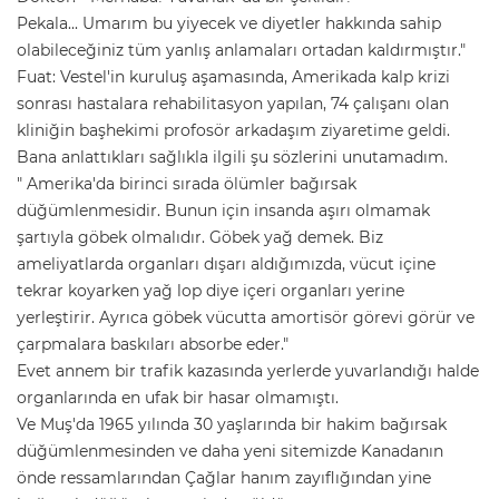
Pekala... Umarım bu yiyecek ve diyetler hakkında sahip
olabileceğiniz tüm yanlış anlamaları ortadan kaldırmıştır."
Fuat: Vestel'in kuruluş aşamasında, Amerikada kalp krizi
sonrası hastalara rehabilitasyon yapılan, 74 çalışanı olan
kliniğin başhekimi profosör arkadaşım ziyaretime geldi.
Bana anlattıkları sağlıkla ilgili şu sözlerini unutamadım.
" Amerika'da birinci sırada ölümler bağırsak
düğümlenmesidir. Bunun için insanda aşırı olmamak
şartıyla göbek olmalıdır. Göbek yağ demek. Biz
ameliyatlarda organları dışarı aldığımızda, vücut içine
tekrar koyarken yağ lop diye içeri organları yerine
yerleştirir. Ayrıca göbek vücutta amortisör görevi görür ve
çarpmalara baskıları absorbe eder."
Evet annem bir trafik kazasında yerlerde yuvarlandığı halde
organlarında en ufak bir hasar olmamıştı.
Ve Muş'da 1965 yılında 30 yaşlarında bir hakim bağırsak
düğümlenmesinden ve daha yeni sitemizde Kanadanın
önde ressamlarından Çağlar hanım zayıflığından yine