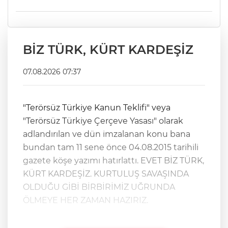
BİZ TÜRK, KÜRT KARDEŞİZ
07.08.2026 07:37
"Terörsüz Türkiye Kanun Teklifi" veya
"Terörsüz Türkiye Çerçeve Yasası" olarak
adlandırılan ve dün imzalanan konu bana
bundan tam 11 sene önce 04.08.2015 tarihili
gazete köşe yazımı hatırlattı. EVET BİZ TÜRK,
KÜRT KARDEŞİZ. KURTULUŞ SAVAŞINDA
OLDUĞU GİBİ BİRBİRİMİZ UĞRUNDA
ÖLMEYE HER ZAMAN HAZIRIZ.