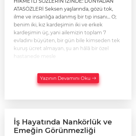
HİKMETLİ SÖZLERİN İZİNDE: DÜNYADAN
ATASÖZLERİ ​Seksen yaşlarında, gözü tok,
ilme ve insanlığa adanmış bir tıp insanı… O;
benim iki, kız kardeşimin iki ve erkek
kardeşimin üç, yani ailemizin toplam 7
evladını büyüten, bir gün bile kimseden tek
kuruş ücret almayan, şu an hâlâ bir özel
hastanede mesle
Yazının Devamını Oku
İş Hayatında Nankörlük ve
Emeğin Görünmezliği