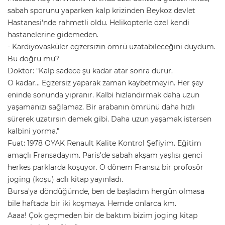
sabah sporunu yaparken kalp krizinden Beykoz devlet
Hastanesi'nde rahmetli oldu. Helikopterle özel kendi
hastanelerine gidemeden.
- Kardiyovasküler egzersizin ömrü uzatabileceğini duydum.
Bu doğru mu?
Doktor: "Kalp sadece şu kadar atar sonra durur.
O kadar... Egzersiz yaparak zaman kaybetmeyin. Her şey
eninde sonunda yıpranır. Kalbi hızlandırmak daha uzun
yaşamanızı sağlamaz. Bir arabanın ömrünü daha hızlı
sürerek uzatırsın demek gibi. Daha uzun yaşamak istersen
kalbini yorma."
Fuat: 1978 OYAK Renault Kalite Kontrol Şefiyim. Eğitim
amaçlı Fransadayım. Paris'de sabah akşam yaşlısı genci
herkes parklarda koşuyor. O dönem Fransız bir profosör
joging (koşu) adlı kitap yayınladı.
Bursa'ya döndüğümde, ben de başladım hergün olmasa
bile haftada bir iki koşmaya. Hemde onlarca km.
Aaaa! Çok geçmeden bir de baktım bizim joging kitap