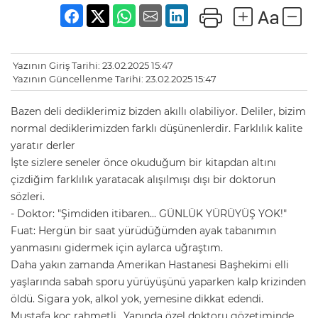
Yazının Giriş Tarihi: 23.02.2025 15:47
Yazının Güncellenme Tarihi: 23.02.2025 15:47
Bazen deli dediklerimiz bizden akıllı olabiliyor. Deliler, bizim
normal dediklerimizden farklı düşünenlerdir. Farklılık kalite
yaratır derler
İşte sizlere seneler önce okuduğum bir kitapdan altını
çizdiğim farklılık yaratacak alışılmışı dışı bir doktorun
sözleri.
- Doktor: "Şimdiden itibaren... GÜNLÜK YÜRÜYÜŞ YOK!"
Fuat: Hergün bir saat yürüdüğümden ayak tabanımın
yanmasını gidermek için aylarca uğraştım.
Daha yakın zamanda Amerikan Hastanesi Başhekimi elli
yaşlarında sabah sporu yürüyüşünü yaparken kalp krizinden
öldü. Sigara yok, alkol yok, yemesine dikkat edendi.
Mustafa koç rahmetli.. Yanında özel doktoru gözetiminde,