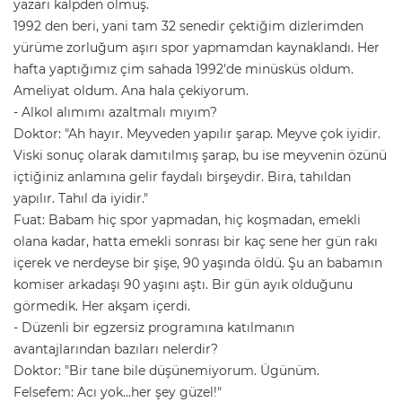
yazarı kalpden ölmüş.
1992 den beri, yani tam 32 senedir çektiğim dizlerimden
yürüme zorluğum aşırı spor yapmamdan kaynaklandı. Her
hafta yaptığımız çim sahada 1992'de minüsküs oldum.
Ameliyat oldum. Ana hala çekiyorum.
- Alkol alımımı azaltmalı mıyım?
Doktor: "Ah hayır. Meyveden yapılır şarap. Meyve çok iyidir.
Viski sonuç olarak damıtılmış şarap, bu ise meyvenin özünü
içtiğiniz anlamına gelir faydalı birşeydir. Bira, tahıldan
yapılır. Tahıl da iyidir."
Fuat: Babam hiç spor yapmadan, hiç koşmadan, emekli
olana kadar, hatta emekli sonrası bir kaç sene her gün rakı
içerek ve nerdeyse bir şişe, 90 yaşında öldü. Şu an babamın
komiser arkadaşı 90 yaşını aştı. Bir gün ayık olduğunu
görmedik. Her akşam içerdi.
- Düzenli bir egzersiz programına katılmanın
avantajlarından bazıları nelerdir?
Doktor: "Bir tane bile düşünemiyorum. Ügünüm.
Felsefem: Acı yok...her şey güzel!"