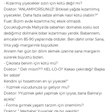
- Kızarmış yiyecekler sizin için kötü değil mi?
Doktor: "ANLAMIYORSUNUZ! Bitkisel yağda kızartılmış
yiyecekler. Daha fazla sebze almak nasıl kötü olabilir?"
Fuat: Bizim evde kızartma hiç eksik olmazdı.
Çocukluğumda Maltya'da sabahları domates soslu isot
dediğimiz dolmalık biber kızartması yerdik. Babannem,
amcalarım 85-90 yaşlarında öldüler. Ben dahil onlar Sana,
Vita yağı margarinle büyüdüler.
Annem her gün bir dilim ekmek üzerine sana margarin
sürerek büyüttü bizleri.
- Çikolata benim için kötü mü?
Doktor: " Deli misin?!? HEL-LO-O!! Kakao çekirdeği! Başka
bir sebze!
Kendini iyi hissettiren en iyi yiyecek!"
- Yüzmek vücudunuza iyi geliyor mu?
Doktor: YYüzmek şekil yapmak için iyiyse, bana Balina'yı
açıkla."
- Forma girmek yaşam tarzım için önemlimi?
Doktor: " Merhaba! Yuvarlak' da bir şekildir!