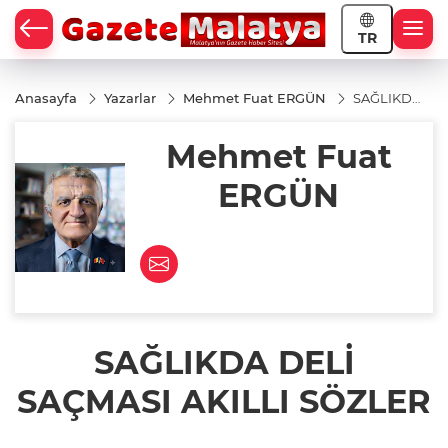
TR
Anasayfa
Yazarlar
Mehmet Fuat ERGÜN
SAĞLIKDA
DELİ
SAÇMASI
Mehmet Fuat
AKILLI
SÖZLER
ERGÜN
SAĞLIKDA DELİ
SAÇMASI AKILLI SÖZLER