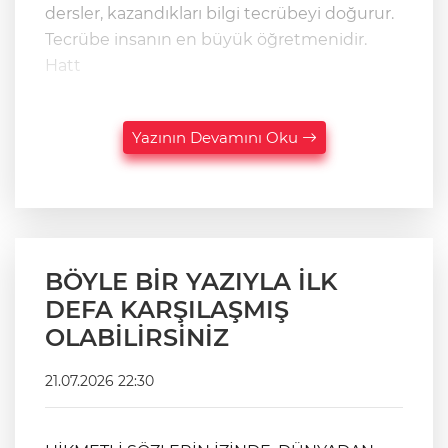
dersler, kazandıkları bilgi tecrübeyi doğurur.
Tecrübe insanın en büyük öğretmenidir.
Hatt
Yazının Devamını Oku
BÖYLE BİR YAZIYLA İLK
DEFA KARŞILAŞMIŞ
OLABİLİRSİNİZ
21.07.2026 22:30