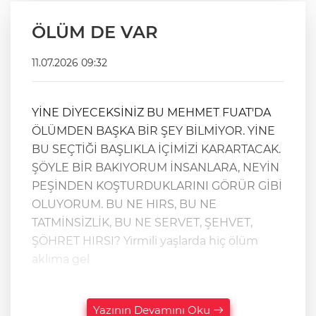
ÖLÜM DE VAR
11.07.2026 09:32
YİNE DİYECEKSİNİZ BU MEHMET FUAT'DA
ÖLÜMDEN BAŞKA BİR ŞEY BİLMİYOR. YİNE
BU SEÇTİĞİ BAŞLIKLA İÇİMİZİ KARARTACAK.
ŞÖYLE BİR BAKIYORUM İNSANLARA, NEYİN
PEŞİNDEN KOŞTURDUKLARINI GÖRÜR GİBİ
OLUYORUM. BU NE HIRS, BU NE
TATMİNSİZLİK, BU NE SERVET, ŞEHVET,
ŞÖHRET HIRSI? Yirmili yaşlarda hiç ölüm
aklıma gel
Yazının Devamını Oku