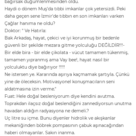
bağırsak düğümlenmesinden öldü.
Haydi o dönem Muş'da tıbbi imkanlar çok yetersizdi. Peki
daha geçen sene İzmir'de tıbbın en son imkanları varken
Çağlar hanıma ne oldu?
Doktor: " Ve Hatırla:
Bak Arkadaş, hayat, çekici ve iyi korunmuş bir bedenle
güvenli bir şekilde mezara gitme yolculuğu DEĞİLDİR!!!-
Bir elde bira - bir elde çikolata - vücut tamamen tükenmiş,
tamamen yıpranmış ama Vay bee!, hayat nasıl bir
yolculuktu diye bağırıyor !!!!!
Ne istersen ye. Kararında aşırıya kaçmamak şartıyla. Çünkü
yine de öleceksin. Motivasyonel konuşmacıların seni
aldatmasına izin verme."
Fuat: Hele doğal besleniyorum diye kendini avutma.
Toprakdan ilaçsız doğal beslendiğini zannediyorsun unutma
havadan aldığın radyasyona ne demeli.?
Uç litre su içme. Bunu diyenler hidrolik ve akışkanlar
mekaniğinden böbrek pompasının çabuk aşınacağından
haberi olmayanlar. Sakın inanma.