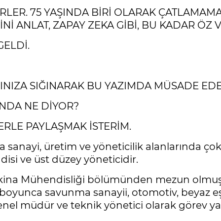
LER. 75 YAŞINDA BİRİ OLARAK ÇATLAMAMA
İ ANLAT, ZAPAY ZEKA GİBİ, BU KADAR ÖZ 
GELDİ.
NIZA SIĞINARAK BU YAZIMDA MÜSADE EDE
NDA NE DİYOR?
RLE PAYLAŞMAK İSTERİM.
nayi, üretim ve yöneticilik alanlarında çok sa
si ve üst düzey yöneticidir.
Makina Mühendisliği bölümünden mezun olmuş,
 boyunca savunma sanayii, otomotiv, beyaz eşy
nel müdür ve teknik yönetici olarak görev ya