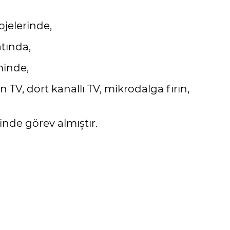
ojelerinde,
atında,
minde,
 TV, dört kanallı TV, mikrodalga fırın,
sinde görev almıştır.