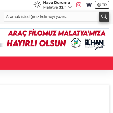
Hava Durumu
TR
Malatya
32 °