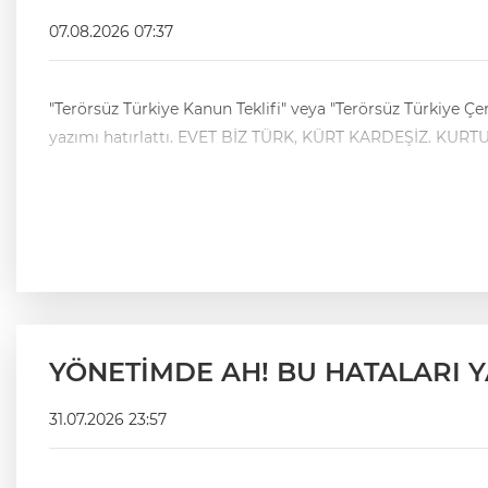
07.08.2026 07:37
"Terörsüz Türkiye Kanun Teklifi" veya "Terörsüz Türkiye Ç
yazımı hatırlattı. EVET BİZ TÜRK, KÜRT 
YÖNETİMDE AH! BU HATALARI
31.07.2026 23:57