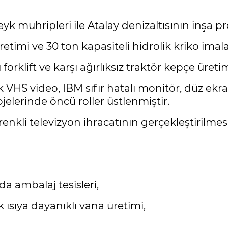
yk muhripleri ile Atalay denizaltısının inşa pr
etimi ve 30 ton kapasiteli hidrolik kriko imal
forklift ve karşı ağırlıksız traktör kepçe üreti
 VHS video, IBM sıfır hatalı monitör, düz ekran
jelerinde öncü roller üstlenmiştir.
 renkli televizyon ihracatının gerçekleştirilme
da ambalaj tesisleri,
ısıya dayanıklı vana üretimi,