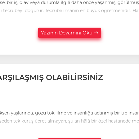
se, bir iş, olay veya durumla ilgili daha önce yaşanmış, görülmüş 
bilgi tecrübeyi doğurur. Tecrübe insanın en büyük öğretmenidir. Ha
Yazının Devamını Oku
ARŞILAŞMIŞ OLABİLİRSİNİZ
mseden tek kuruş ücret almayan, şu an hâlâ bir özel hastanede me