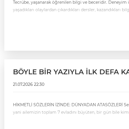
Tecrübe, yaşanarak öğrenilen bilgi ve beceridir. Deneyim i
yaşadıkları olaylardan çıkardıkları dersler, kazandıkları 
BÖYLE BİR YAZIYLA İLK DEFA K
21.07.2026 22:30
HİKMETLİ SÖZLERİN İZİNDE: DÜNYADAN ATASÖZLERİ ​Seksen yaşlarında, gözü tok, ilme ve insanlığa adanmış bir tıp insanı… O; benim iki, kız kardeşimin iki ve erkek kardeşimin üç,
yani ailemizin toplam 7 evladını büyüten, bir gün bile ki