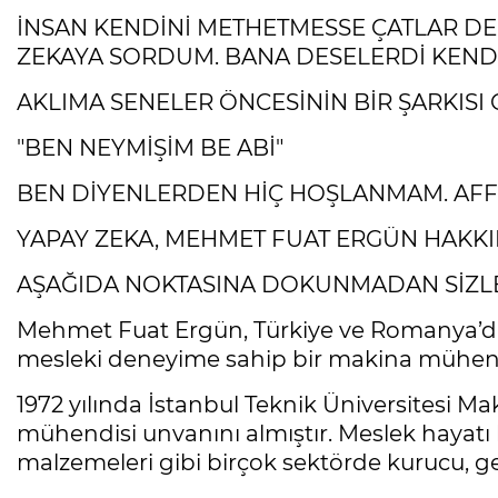
İNSAN KENDİNİ METHETMESSE ÇATLAR DER
ZEKAYA SORDUM. BANA DESELERDİ KENDİN
AKLIMA SENELER ÖNCESİNİN BİR ŞARKISI 
"BEN NEYMİŞİM BE ABİ"
BEN DİYENLERDEN HİÇ HOŞLANMAM. AFFI
YAPAY ZEKA, MEHMET FUAT ERGÜN HAKKI
AŞAĞIDA NOKTASINA DOKUNMADAN SİZLE
Mehmet Fuat Ergün, Türkiye ve Romanya’da sa
mesleki deneyime sahip bir makina mühendi
1972 yılında İstanbul Teknik Üniversitesi 
mühendisi unvanını almıştır. Meslek hayatı
malzemeleri gibi birçok sektörde kurucu, ge