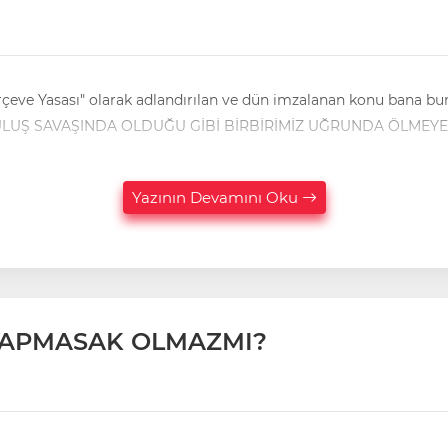
erçeve Yasası" olarak adlandırılan ve dün imzalanan konu bana bu
KARDEŞİZ. KURTULUŞ SAVAŞINDA OLDUĞU GİBİ BİRBİRİMİZ UĞRUNDA ÖLM
Yazının Devamını Oku
 YAPMASAK OLMAZMI?