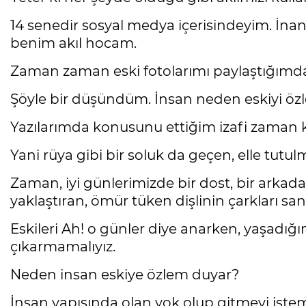
14 senedir sosyal medya içerisindeyim. İnan
benim akıl hocam.
Zaman zaman eski fotolarımı paylaştığımda
Şöyle bir düşündüm. İnsan neden eskiyi özl
Yazılarımda konusunu ettiğim izafi zaman k
Yani rüya gibi bir soluk da geçen, elle tut
Zaman, iyi günlerimizde bir dost, bir arka
yaklaştıran, ömür tüken dişlinin çarkları san
Eskileri Ah! o günler diye anarken, yaşadığ
çıkarmamalıyız.
Neden insan eskiye özlem duyar?
İnsan yapısında olan yok olup gitmeyi ist