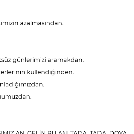
imizin azalmasından.
üksüz günlerimizi aramakdan.
erlerinin küllendiğinden.
anladığımızdan.
uğumuzdan.
ĞIMIZ AN. GELİN BU ANI TADA, TADA, DOYA