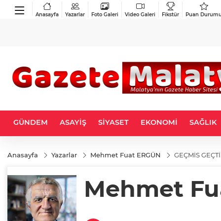
Anasayfa
Yazarlar
Foto Galeri
Video Galeri
Fikstür
Puan Durum
GÜNDEM
ASAYİŞ
SİYASET
EKONOMİ
SAĞLIK
Anasayfa
Yazarlar
Mehmet Fuat ERGÜN
GEÇMİS GEÇTİ
Mehmet Fu