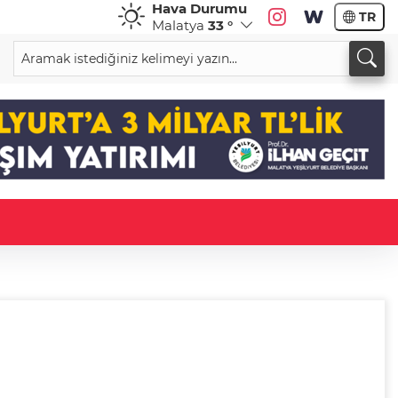
Hava Durumu
TR
Malatya
33 °