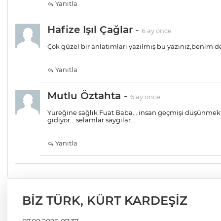
Yanıtla
Hafize Işıl Çağlar
-
6 ay önce
Çok güzel bir anlatımları yazılmış bu yazınız,benim d
Yanıtla
Mutlu Öztahta
-
6 ay önce
Yüreğine sağlık Fuat Baba... insan geçmişi düşünmek
gidiyor... selamlar saygılar...
Yanıtla
BİZ TÜRK, KÜRT KARDEŞİZ