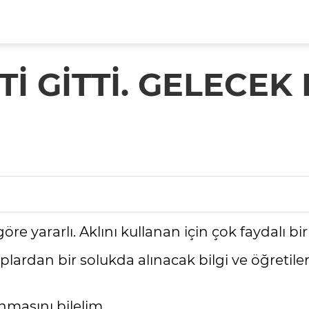
İ GİTTİ. GELECEK
e yararlı. Aklını kullanan için çok faydalı bi
lardan bir solukda alınacak bilgi ve öğretile
nmasını bilelim.