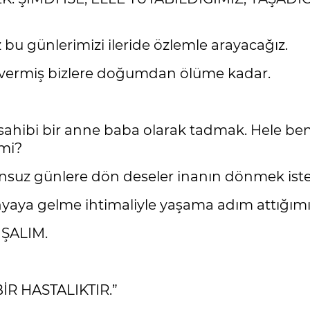
u günlerimizi ileride özlemle arayacağız.
ı vermiş bizlere doğumdan ölüme kadar.
uk sahibi bir anne baba olarak tadmak. Hele be
lmi?
orunsuz günlere dön deseler inanın dönmek is
yaya gelme ihtimaliyle yaşama adım attığımız
ŞALIM.
R HASTALIKTIR.”