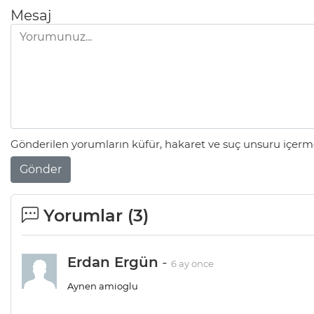
Mesaj
Gönderilen yorumların küfür, hakaret ve suç unsuru içerme
Gönder
Yorumlar (
3
)
Erdan Ergün
-
6 ay önce
Aynen amioglu