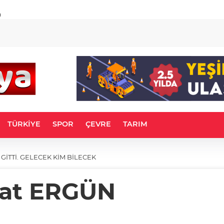
u
TÜRKİYE
SPOR
ÇEVRE
TARIM
 GİTTİ. GELECEK KİM BİLECEK
at ERGÜN