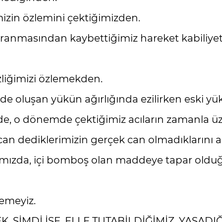
mizin özlemini çektiğimizden.
anmasından kaybettiğimiz hareket kabiliyet
zliğimizi özlemekden.
e oluşan yükün ağırlığında ezilirken eski y
de, o dönemde çektiğimiz acıların zamanla üz
 can dediklerimizin gerçek can olmadıklarını 
mımızda, içi bomboş olan maddeye tapar old
emeyiz.
. ŞİMDİ İSE, ELLE TUTABİLDİĞİMİZ, YAŞADI