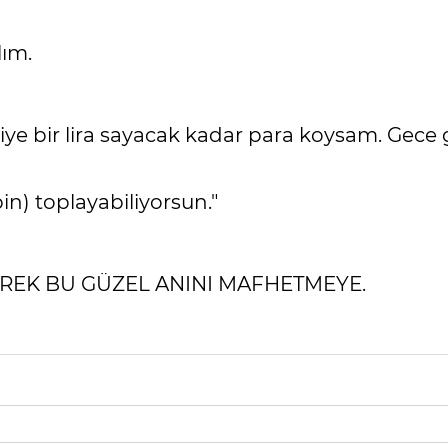
lım.
e bir lira sayacak kadar para koysam. Gece g
bin) toplayabiliyorsun."
EREK BU GÜZEL ANINI MAFHETMEYE.