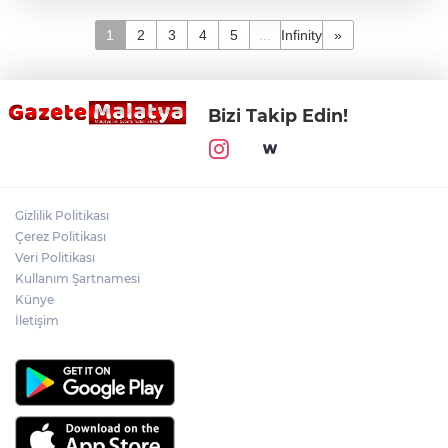
1
2
3
4
5
...
Infinity
»
Bizi Takip Edin!
Gizlilik Politikası
Çerez Politikası
Veri Politikası
Kullanım Şartnamesi
Künye
İletişim