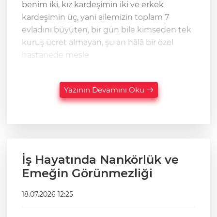
benim iki, kız kardeşimin iki ve erkek
kardeşimin üç, yani ailemizin toplam 7
evladını büyüten, bir gün bile kimseden tek
kuruş ücret almayan, şu an hâlâ bir özel
hastanede mesle
Yazının Devamını Oku
İş Hayatında Nankörlük ve
Emeğin Görünmezliği
18.07.2026 12:25