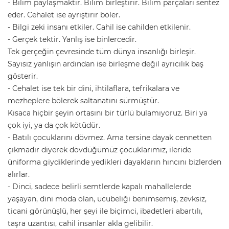
- Bilim paylaşmaktır. Bilim birleştirir. Bilim parçaları sentez
eder. Cehalet ise ayrıştırır böler.
- Bilgi zeki insanı etkiler. Cahil ise cahilden etkilenir.
- Gerçek tektir. Yanlış ise binlercedir.
Tek gerçeğin çevresinde tüm dünya insanlığı birleşir.
Sayısız yanlışın ardından ise birleşme değil ayrıcılık baş
gösterir.
- Cehalet ise tek bir dini, ihtilaflara, tefrikalara ve
mezheplere bölerek saltanatını sürmüştür.
Kısaca hiçbir şeyin ortasını bir türlü bulamıyoruz. Biri ya
çok iyi, ya da çok kötüdür.
- Batılı çocuklarını dövmez. Ama tersine dayak cennetten
çıkmadır diyerek dövdüğümüz çocuklarımız, ileride
üniforma giydiklerinde yedikleri dayakların hıncını bizlerden
alırlar.
- Dinci, sadece belirli semtlerde kapalı mahallelerde
yaşayan, dini moda olan, ucubeliği benimsemiş, zevksiz,
ticani görünüşlü, her şeyi ile biçimci, ibadetleri abartılı,
taşra uzantısı, cahil insanlar akla gelibilir.