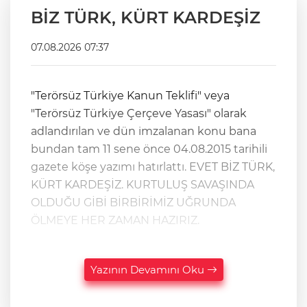
BİZ TÜRK, KÜRT KARDEŞİZ
07.08.2026 07:37
"Terörsüz Türkiye Kanun Teklifi" veya
"Terörsüz Türkiye Çerçeve Yasası" olarak
adlandırılan ve dün imzalanan konu bana
bundan tam 11 sene önce 04.08.2015 tarihili
gazete köşe yazımı hatırlattı. EVET BİZ TÜRK,
KÜRT KARDEŞİZ. KURTULUŞ SAVAŞINDA
OLDUĞU GİBİ BİRBİRİMİZ UĞRUNDA
ÖLMEYE HER ZAMAN HAZIRIZ.
Yazının Devamını Oku