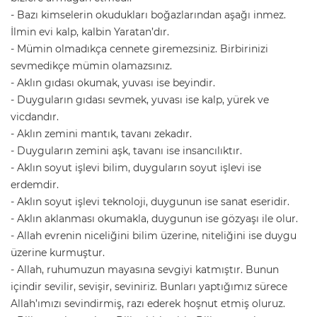
- Bazı kimselerin okudukları boğazlarından aşağı inmez.
İlmin evi kalp, kalbin Yaratan’dır.
- Mümin olmadıkça cennete giremezsiniz. Birbirinizi
sevmedikçe mümin olamazsınız.
- Aklın gıdası okumak, yuvası ise beyindir.
- Duyguların gıdası sevmek, yuvası ise kalp, yürek ve
vicdandır.
- Aklın zemini mantık, tavanı zekadır.
- Duyguların zemini aşk, tavanı ise insancılıktır.
- Aklın soyut işlevi bilim, duyguların soyut işlevi ise
erdemdir.
- Aklın soyut işlevi teknoloji, duygunun ise sanat eseridir.
- Aklın aklanması okumakla, duygunun ise gözyaşı ile olur.
- Allah evrenin niceliğini bilim üzerine, niteliğini ise duygu
üzerine kurmuştur.
- Allah, ruhumuzun mayasına sevgiyi katmıştır. Bunun
içindir sevilir, sevişir, seviniriz. Bunları yaptığımız sürece
Allah’ımızı sevindirmiş, razı ederek hoşnut etmiş oluruz.