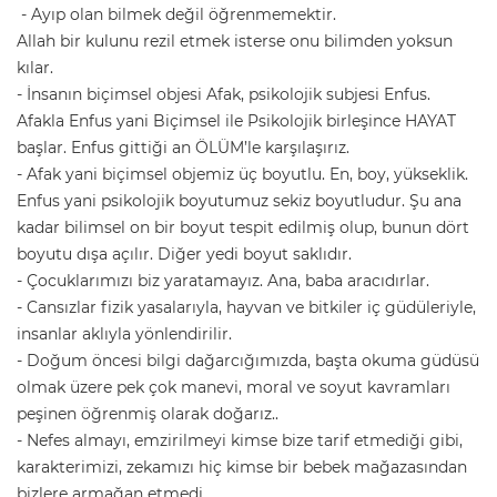
- Ayıp olan bilmek değil öğrenmemektir.
Allah bir kulunu rezil etmek isterse onu bilimden yoksun
kılar.
- İnsanın biçimsel objesi Afak, psikolojik subjesi Enfus.
Afakla Enfus yani Biçimsel ile Psikolojik birleşince HAYAT
başlar. Enfus gittiği an ÖLÜM’le karşılaşırız.
- Afak yani biçimsel objemiz üç boyutlu. En, boy, yükseklik.
Enfus yani psikolojik boyutumuz sekiz boyutludur. Şu ana
kadar bilimsel on bir boyut tespit edilmiş olup, bunun dört
boyutu dışa açılır. Diğer yedi boyut saklıdır.
- Çocuklarımızı biz yaratamayız. Ana, baba aracıdırlar.
- Cansızlar fizik yasalarıyla, hayvan ve bitkiler iç güdüleriyle,
insanlar aklıyla yönlendirilir.
- Doğum öncesi bilgi dağarcığımızda, başta okuma güdüsü
olmak üzere pek çok manevi, moral ve soyut kavramları
peşinen öğrenmiş olarak doğarız..
- Nefes almayı, emzirilmeyi kimse bize tarif etmediği gibi,
karakterimizi, zekamızı hiç kimse bir bebek mağazasından
bizlere armağan etmedi.