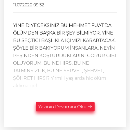
11.07.2026 09:32
YİNE DİYECEKSİNİZ BU MEHMET FUAT'DA
ÖLÜMDEN BAŞKA BİR ŞEY BİLMİYOR. YİNE
BU SEÇTİĞİ BAŞLIKLA İÇİMİZİ KARARTACAK.
ŞÖYLE BİR BAKIYORUM İNSANLARA, NEYİN
PEŞİNDEN KOŞTURDUKLARINI GÖRÜR GİBİ
OLUYORUM. BU NE HIRS, BU NE
TATMİNSİZLİK, BU NE SERVET, ŞEHVET,
ŞÖHRET HIRSI? Yirmili yaşlarda hiç ölüm
aklıma gel
Yazının Devamını Oku