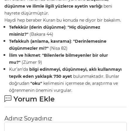
düşünme ve ilimle ilgili yüzlerce ayetin varlığı
beni
hayrete düşürmüştür.
Haydi hep beraber Kuran bu konuda ne diyor bir bakalım.
Tefekkür (derin düşünme)
:
"Hiç düşünmez
misiniz?"
(Bakara 44)
Tefakkuh (anlama, kavrama)
:
"Derinlemesine
düşünmezler mi?"
(Nisa 82)
İlim ve hikmet
:
"Bilenlerle bilmeyenler bir olur
mu?"
(Zümer 9)
Kur’an’da
bilgi edinmeyi, düşünmeyi, aklı kullanmayı
teşvik eden yaklaşık 750 ayet
bulunmaktadır. Bunlar
doğrudan
"oku"
kelimesini içermese de, araştırma ve
öğrenmenin önemini vurgular.
Yorum Ekle
Adınız Soyadınız