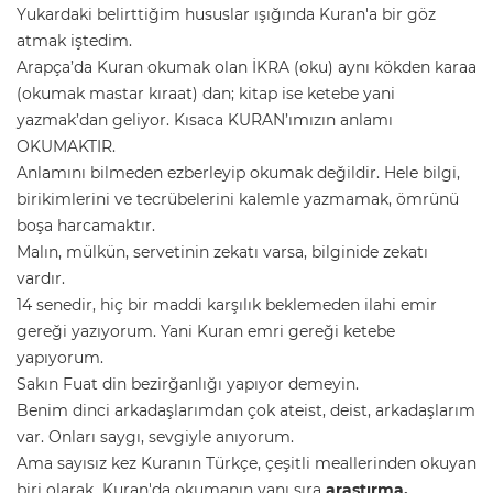
Yukardaki belirttiğim hususlar ışığında Kuran'a bir göz
atmak iştedim.
Arapça’da Kuran okumak olan İKRA (oku) aynı kökden karaa
(okumak mastar kıraat) dan; kitap ise ketebe yani
yazmak’dan geliyor. Kısaca KURAN’ımızın anlamı
OKUMAKTIR.
Anlamını bilmeden ezberleyip okumak değildir. Hele bilgi,
birikimlerini ve tecrübelerini kalemle yazmamak, ömrünü
boşa harcamaktır.
Malın, mülkün, servetinin zekatı varsa, bilginide zekatı
vardır.
14 senedir, hiç bir maddi karşılık beklemeden ilahi emir
gereği yazıyorum. Yani Kuran emri gereği ketebe
yapıyorum.
Sakın Fuat din bezirğanlığı yapıyor demeyin.
Benim dinci arkadaşlarımdan çok ateist, deist, arkadaşlarım
var. Onları saygı, sevgiyle anıyorum.
Ama sayısız kez Kuranın Türkçe, çeşitli meallerinden okuyan
biri olarak Kuran'da okumanın yanı sıra
araştırma,