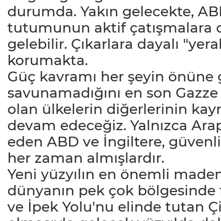
durumda. Yakın gelecekte, ABD
tutumunun aktif çatışmalara d
gelebilir. Çıkarlara dayalı "ye
korumakta.
Güç kavramı her şeyin önüne 
savunamadığını en son Gazze ö
olan ülkelerin diğerlerinin ka
devam edeceğiz. Yalnızca Arap ü
eden ABD ve İngiltere, güvenli
her zaman almışlardır.
Yeni yüzyılın en önemli madenl
dünyanın pek çok bölgesinde 
ve İpek Yolu'nu elinde tutan 