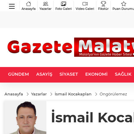
Anasayfa
Yazarlar
Foto Galeri
Video Galeri
Fikstür
Puan Durum
GÜNDEM
ASAYİŞ
SİYASET
EKONOMİ
SAĞLIK
Anasayfa
Yazarlar
İsmail Kocakaplan
Öngörülemez
İsmail Koc