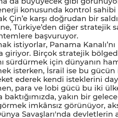
ha da büyüyecek gibi görünüyor
 enerji konusunda kontrol sahib
ak Çin’e karşı doğrudan bir saldı
e, Türkiye’den diğer stratejik 
yöntemlere başvuruyor.
mak istiyorlar, Panama Kanalı’n
 giriyor. Birçok stratejik bölge
ı sürdürmek için dünyanın ham
ek isterken, İsrail ise bu gücün
eket ederek kendi isteklerini day
en, para ve lobi gücü bu iki ülk
a baktığımızda, yakın bir gelec
örmek imkânsız görünüyor, aks
 Dünya Savaşları'nda devletlerin