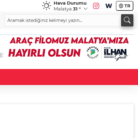
Hava Durumu
TR
Malatya
31 °