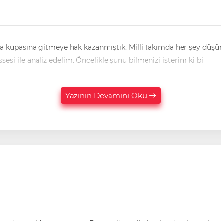
a kupasına gitmeye hak kazanmıştık. Milli takımda her şey düşün
Gelin sizlerle bu başarısızlığı kendimizce herkese düşen hissesi ile analiz edelim. Öncelikle şunu bilmenizi isterim ki bi
Yazının Devamını Oku