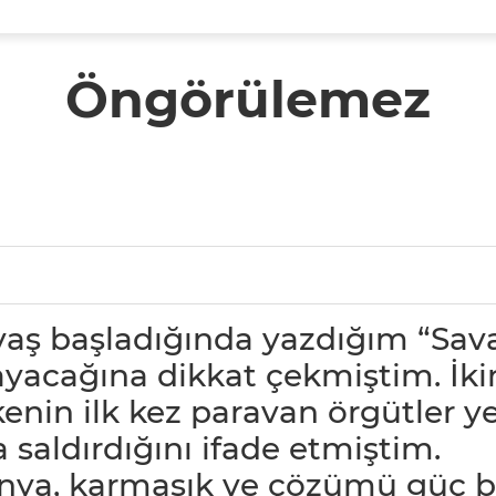
Öngörülemez
ş başladığında yazdığım “Savaş 
ayacağına dikkat çekmiştim. İki
kenin ilk kez paravan örgütler y
 saldırdığını ifade etmiştim.
nya, karmaşık ve çözümü güç b