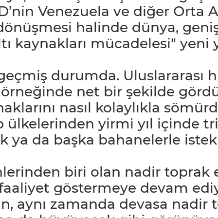
’nin Venezuela ve diğer Orta A
önüşmesi halinde dünya, geniş 
raltı kaynakları mücadelesi" yen
geçmiş durumda. Uluslararası h
rneğinde net bir şekilde gördük
ynaklarını nasıl kolaylıkla söm
lkelerinden yirmi yıl içinde tri
k ya da başka bahanelerle istek
erinden biri olan nadir toprak 
faaliyet göstermeye devam ediy
Çin, aynı zamanda devasa nadir 