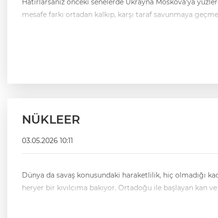
Hatırlarsanız önceki senelerde Ukrayna Moskova’ya yüzlerce dron saldırısı yapmıştı. Burada önemli o
mesafe farkı ortadan kalkıp, karşı taraf savunmaya geçmede
NÜKLEER
03.05.2026 10:11
Dünya da savaş konusundaki haraketlilik, hiç olmadığı kadar üst seviyeye çıkmıştır. Avrupa ülkelerinin çaresizce çırpınmalarından tutun,Asya, Afrik hatta latin Amerika ülkeleri dahil
heryer bir kıvılcıma bakıyor. Ortadoğu ile başlayan kan ve 