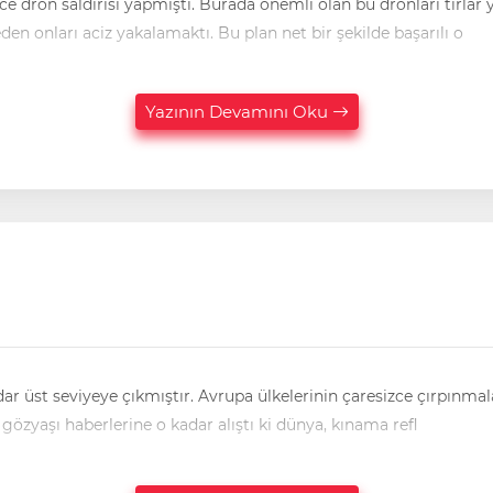
lan bu dronları tırlar yardımıyla önce Rusya'ya gizlice sokulmasıydı. Böylelikle
n onları aciz yakalamaktı. Bu plan net bir şekilde başarılı o
Yazının Devamını Oku
gözyaşı haberlerine o kadar alıştı ki dünya, kınama refl