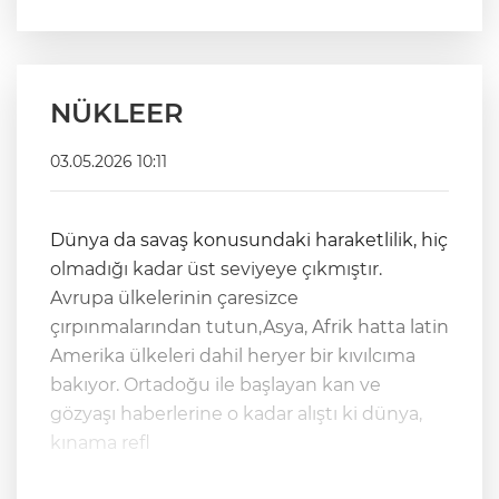
NÜKLEER
03.05.2026 10:11
Dünya da savaş konusundaki haraketlilik, hiç
olmadığı kadar üst seviyeye çıkmıştır.
Avrupa ülkelerinin çaresizce
çırpınmalarından tutun,Asya, Afrik hatta latin
Amerika ülkeleri dahil heryer bir kıvılcıma
bakıyor. Ortadoğu ile başlayan kan ve
gözyaşı haberlerine o kadar alıştı ki dünya,
kınama refl