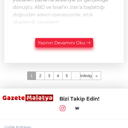
dönüştü. ABD ve İsrail’in ,İran’a başlattığı
doğrudan askeri operasyonlar, artık
akademik çevrelerin
Yazının Devamını Oku
1
2
3
4
5
...
Infinity
»
Bizi Takip Edin!
Gizlilik Politikası