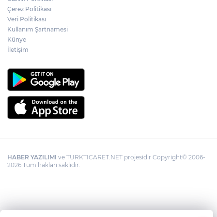
Çerez Politikası
Veri Politikası
Kullanım Şartnamesi
Künye
İletişim
HABER YAZILIMI
ve TURKTICARET.NET projesidir Copyright© 2006-
2026 Tüm hakları saklıdır.