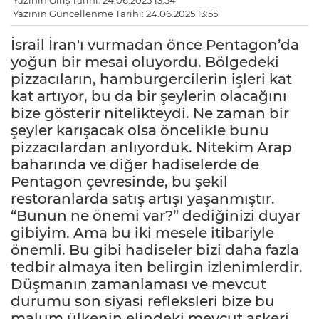
Yazının Giriş Tarihi: 24.06.2025 13:54
Yazının Güncellenme Tarihi: 24.06.2025 13:55
İsrail İran'ı vurmadan önce Pentagon’da
yoğun bir mesai oluyordu. Bölgedeki
pizzacıların, hamburgercilerin işleri kat
kat artıyor, bu da bir şeylerin olacağını
bize gösterir nitelikteydi. Ne zaman bir
şeyler karışacak olsa öncelikle bunu
pizzacılardan anlıyorduk. Nitekim Arap
baharında ve diğer hadiselerde de
Pentagon çevresinde, bu şekil
restoranlarda satış artışı yaşanmıştır.
“Bunun ne önemi var?” dediğinizi duyar
gibiyim. Ama bu iki mesele itibariyle
önemli. Bu gibi hadiseler bizi daha fazla
tedbir almaya iten belirgin izlenimlerdir.
Düşmanın zamanlaması ve mevcut
durumu son siyasi refleksleri bize bu
malum ülkenin elindeki mevcut askeri