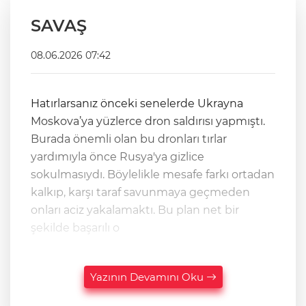
SAVAŞ
08.06.2026 07:42
Hatırlarsanız önceki senelerde Ukrayna
Moskova’ya yüzlerce dron saldırısı yapmıştı.
Burada önemli olan bu dronları tırlar
yardımıyla önce Rusya'ya gizlice
sokulmasıydı. Böylelikle mesafe farkı ortadan
kalkıp, karşı taraf savunmaya geçmeden
onları aciz yakalamaktı. Bu plan net bir
şekilde başarılı o
Yazının Devamını Oku