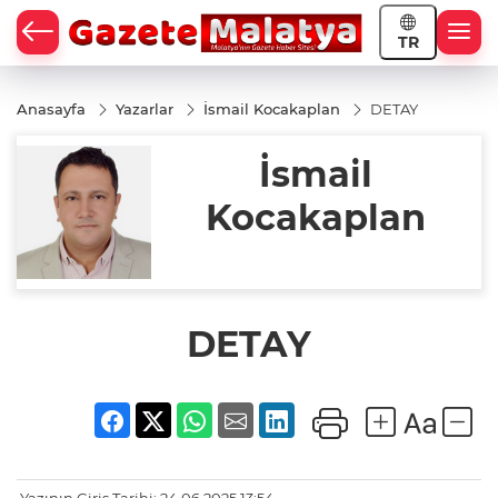
TR
Anasayfa
Yazarlar
İsmail Kocakaplan
DETAY
İsmail
Kocakaplan
DETAY