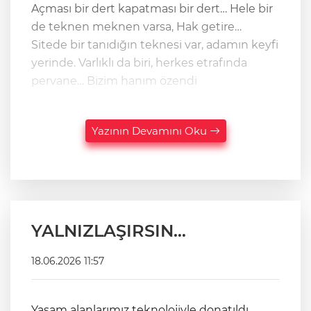
Açması bir dert kapatması bir dert… Hele bir
de teknen meknen varsa, Hak getire…
Sitede bir tanıdığın teknesi var, adamın keyfi
yerinde. Varlıklı da biri, herkes etrafında
pervane… Bizim hanım özendi
Yazının Devamını Oku
YALNIZLAŞIRSIN…
18.06.2026 11:57
Yaşam alanlarımız teknolojiyle donatıldı.