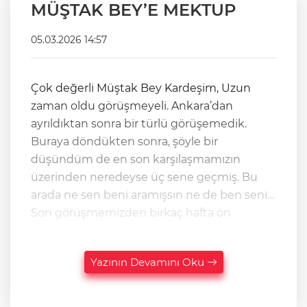
MÜŞTAK BEY’E MEKTUP
05.03.2026 14:57
Çok değerli Müştak Bey Kardeşim, Uzun
zaman oldu görüşmeyeli. Ankara’dan
ayrıldıktan sonra bir türlü görüşemedik.
Buraya döndükten sonra, şöyle bir
düşündüm de en son karşılaşmamızın
üzerinden neredeyse üç sene geçmiş. Bu
arada ne sen beni aramışsın ne de ben seni…
Son görüşmemizden birkaç hafta ön
Yazının Devamını Oku