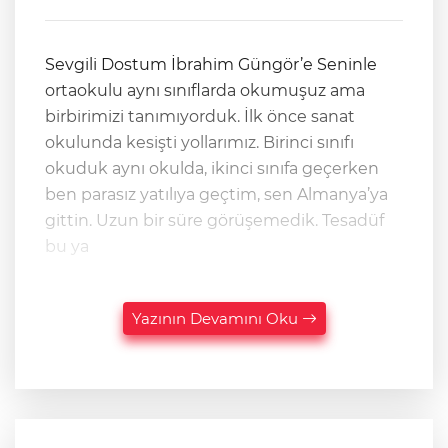
Sevgili Dostum İbrahim Güngör’e Seninle
ortaokulu aynı sınıflarda okumuşuz ama
birbirimizi tanımıyorduk. İlk önce sanat
okulunda kesişti yollarımız. Birinci sınıfı
okuduk aynı okulda, ikinci sınıfa geçerken
ben parasız yatılıya geçtim, sen Almanya’ya
gittin. Uzun bir süre görüşemedik. Tesadüf
bu ya
Yazının Devamını Oku