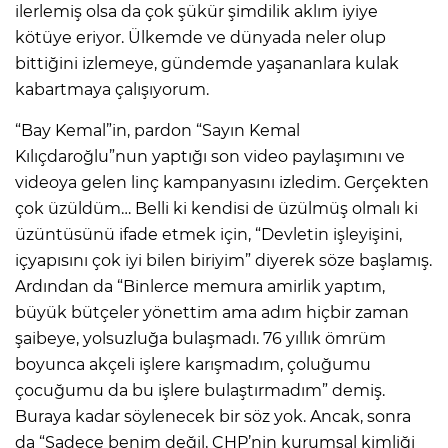
ilerlemiş olsa da çok şükür şimdilik aklım iyiye
kötüye eriyor. Ülkemde ve dünyada neler olup
bittiğini izlemeye, gündemde yaşananlara kulak
kabartmaya çalışıyorum.
“Bay Kemal”in, pardon “Sayın Kemal
Kılıçdaroğlu”nun yaptığı son video paylaşımını ve
videoya gelen linç kampanyasını izledim. Gerçekten
çok üzüldüm… Belli ki kendisi de üzülmüş olmalı ki
üzüntüsünü ifade etmek için, “Devletin işleyişini,
içyapısını çok iyi bilen biriyim” diyerek söze başlamış.
Ardından da “Binlerce memura amirlik yaptım,
büyük bütçeler yönettim ama adım hiçbir zaman
şaibeye, yolsuzluğa bulaşmadı. 76 yıllık ömrüm
boyunca akçeli işlere karışmadım, çoluğumu
çocuğumu da bu işlere bulaştırmadım” demiş.
Buraya kadar söylenecek bir söz yok. Ancak, sonra
da “Sadece benim değil, CHP’nin kurumsal kimliği