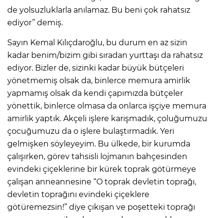
de yolsuzluklarla anılamaz. Bu beni çok rahatsız
ediyor” demiş.
Sayın Kemal Kılıçdaroğlu, bu durum en az sizin
kadar benim/bizim gibi sıradan yurttaşı da rahatsız
ediyor. Bizler de, sizinki kadar büyük bütçeleri
yönetmemiş olsak da, binlerce memura amirlik
yapmamış olsak da kendi çapımızda bütçeler
yönettik, binlerce olmasa da onlarca işçiye memura
amirlik yaptık. Akçeli işlere karışmadık, çoluğumuzu
çocuğumuzu da o işlere bulaştırmadık. Yeri
gelmişken söyleyeyim. Bu ülkede, bir kurumda
çalışırken, görev tahsisli lojmanın bahçesinden
evindeki çiçeklerine bir kürek toprak götürmeye
çalışan anneannesine “O toprak devletin toprağı,
devletin toprağını evindeki çiçeklere
götüremezsin!” diye çıkışan ve poşetteki toprağı