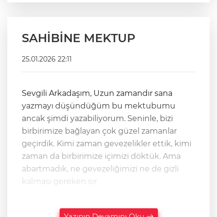
SAHİBİNE MEKTUP
25.01.2026 22:11
Sevgili Arkadaşım, Uzun zamandır sana
yazmayı düşündüğüm bu mektubumu
ancak şimdi yazabiliyorum. Seninle, bizi
birbirimize bağlayan çok güzel zamanlar
geçirdik. Kimi zaman gevezelikler ettik, kimi
zaman da birbirimize içimizi döktük. Ama
abartmadık, ne gevezeliğimizi ne de gizli
kalması gereken sır
Yazının Devamını Oku