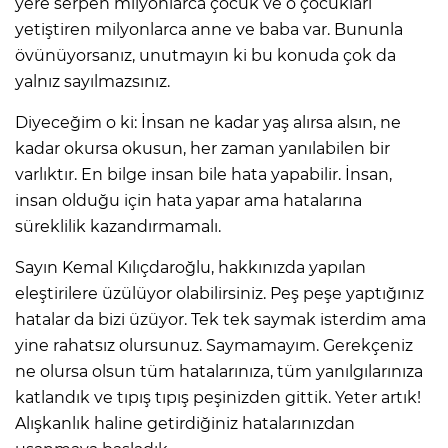
yere serpen milyonlarca çocuk ve o çocukları
yetiştiren milyonlarca anne ve baba var. Bununla
övünüyorsanız, unutmayın ki bu konuda çok da
yalnız sayılmazsınız.
Diyeceğim o ki: İnsan ne kadar yaş alırsa alsın, ne
kadar okursa okusun, her zaman yanılabilen bir
varlıktır. En bilge insan bile hata yapabilir. İnsan,
insan olduğu için hata yapar ama hatalarına
süreklilik kazandırmamalı.
Sayın Kemal Kılıçdaroğlu, hakkınızda yapılan
eleştirilere üzülüyor olabilirsiniz. Peş peşe yaptığınız
hatalar da bizi üzüyor. Tek tek saymak isterdim ama
yine rahatsız olursunuz. Saymamayım. Gerekçeniz
ne olursa olsun tüm hatalarınıza, tüm yanılgılarınıza
katlandık ve tıpış tıpış peşinizden gittik. Yeter artık!
Alışkanlık haline getirdiğiniz hatalarınızdan