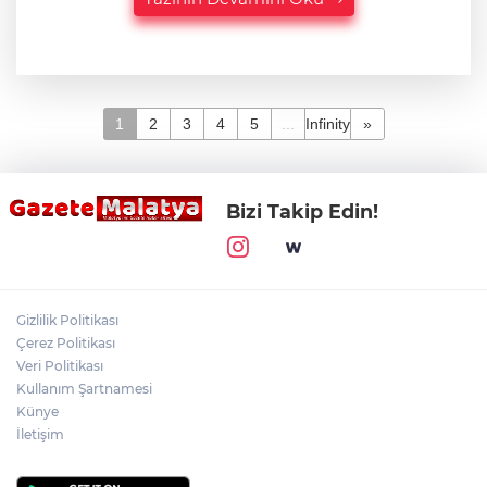
1
2
3
4
5
...
Infinity
»
Bizi Takip Edin!
Gizlilik Politikası
Çerez Politikası
Veri Politikası
Kullanım Şartnamesi
Künye
İletişim