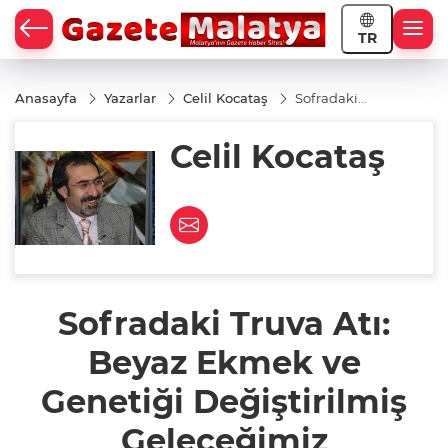
TR
Anasayfa
Yazarlar
Celil Kocataş
Sofradaki
Truva Atı:
Beyaz
Celil Kocataş
Ekmek ve
Genetiği
Değiştirilmiş
Geleceğimiz
Sofradaki Truva Atı:
Beyaz Ekmek ve
Genetiği Değiştirilmiş
Geleceğimiz