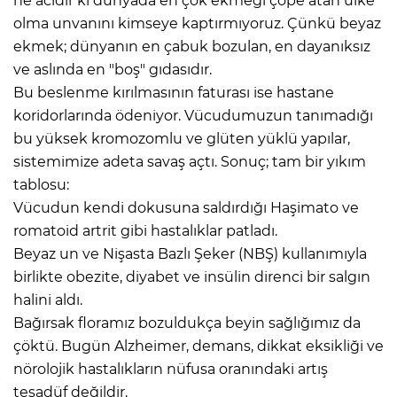
ne acıdır ki dünyada en çok ekmeği çöpe atan ülke
olma unvanını kimseye kaptırmıyoruz. Çünkü beyaz
ekmek; dünyanın en çabuk bozulan, en dayanıksız
ve aslında en "boş" gıdasıdır.
Bu beslenme kırılmasının faturası ise hastane
koridorlarında ödeniyor. Vücudumuzun tanımadığı
bu yüksek kromozomlu ve glüten yüklü yapılar,
sistemimize adeta savaş açtı. Sonuç; tam bir yıkım
tablosu:
Vücudun kendi dokusuna saldırdığı Haşimato ve
romatoid artrit gibi hastalıklar patladı.
Beyaz un ve Nişasta Bazlı Şeker (NBŞ) kullanımıyla
birlikte obezite, diyabet ve insülin direnci bir salgın
halini aldı.
Bağırsak floramız bozuldukça beyin sağlığımız da
çöktü. Bugün Alzheimer, demans, dikkat eksikliği ve
nörolojik hastalıkların nüfusa oranındaki artış
tesadüf değildir.