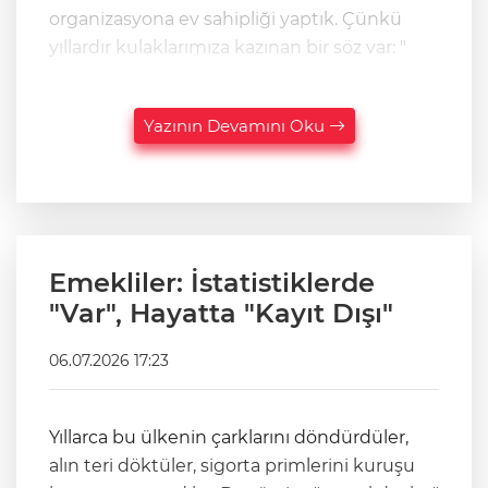
organizasyona ev sahipliği yaptık. Çünkü
yıllardır kulaklarımıza kazınan bir söz var: "
Yazının Devamını Oku
Emekliler: İstatistiklerde
"Var", Hayatta "Kayıt Dışı"
06.07.2026 17:23
Yıllarca bu ülkenin çarklarını döndürdüler,
alın teri döktüler, sigorta primlerini kuruşu