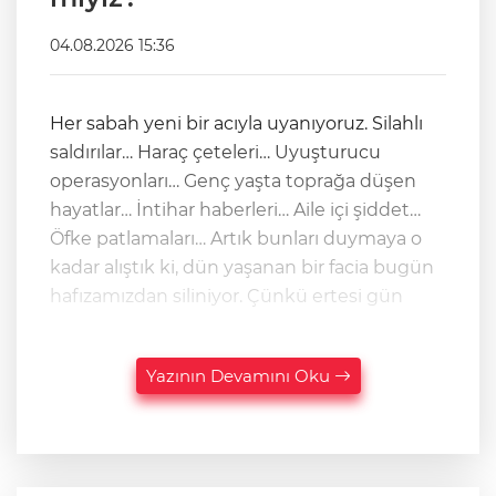
04.08.2026 15:36
Her sabah yeni bir acıyla uyanıyoruz. Silahlı
saldırılar… Haraç çeteleri… Uyuşturucu
operasyonları… Genç yaşta toprağa düşen
hayatlar… İntihar haberleri… Aile içi şiddet…
Öfke patlamaları… Artık bunları duymaya o
kadar alıştık ki, dün yaşanan bir facia bugün
hafızamızdan siliniyor. Çünkü ertesi gün
Yazının Devamını Oku