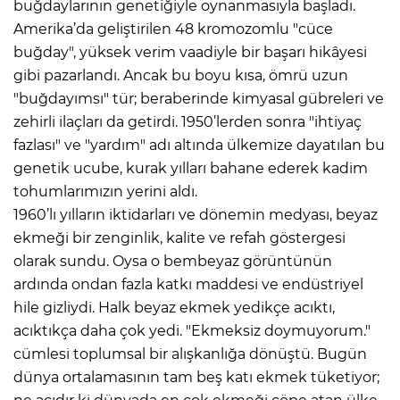
buğdaylarının genetiğiyle oynanmasıyla başladı.
Amerika’da geliştirilen 48 kromozomlu "cüce
buğday", yüksek verim vaadiyle bir başarı hikâyesi
gibi pazarlandı. Ancak bu boyu kısa, ömrü uzun
"buğdayımsı" tür; beraberinde kimyasal gübreleri ve
zehirli ilaçları da getirdi. 1950’lerden sonra "ihtiyaç
fazlası" ve "yardım" adı altında ülkemize dayatılan bu
genetik ucube, kurak yılları bahane ederek kadim
tohumlarımızın yerini aldı.
1960’lı yılların iktidarları ve dönemin medyası, beyaz
ekmeği bir zenginlik, kalite ve refah göstergesi
olarak sundu. Oysa o bembeyaz görüntünün
ardında ondan fazla katkı maddesi ve endüstriyel
hile gizliydi. Halk beyaz ekmek yedikçe acıktı,
acıktıkça daha çok yedi. "Ekmeksiz doymuyorum."
cümlesi toplumsal bir alışkanlığa dönüştü. Bugün
dünya ortalamasının tam beş katı ekmek tüketiyor;