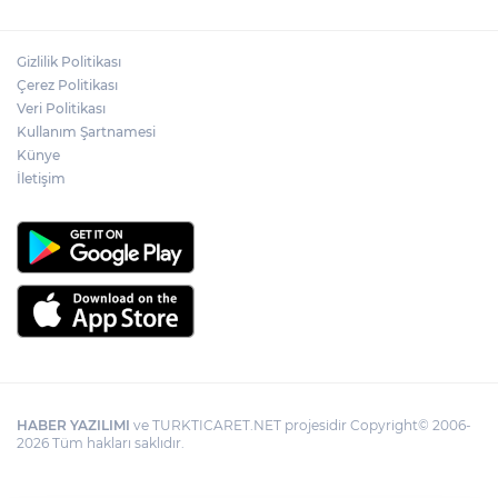
Gizlilik Politikası
Çerez Politikası
Veri Politikası
Kullanım Şartnamesi
Künye
İletişim
HABER YAZILIMI
ve TURKTICARET.NET projesidir Copyright© 2006-
2026 Tüm hakları saklıdır.