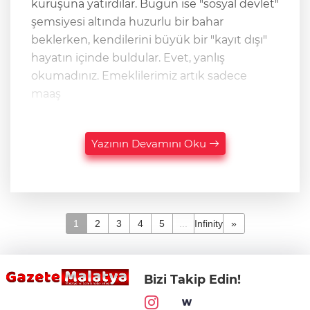
kuruşuna yatırdılar. Bugün ise "sosyal devlet"
şemsiyesi altında huzurlu bir bahar
beklerken, kendilerini büyük bir "kayıt dışı"
hayatın içinde buldular. Evet, yanlış
okumadınız. Emeklilerimiz artık sadece
maaş
Yazının Devamını Oku
1
2
3
4
5
...
Infinity
»
Bizi Takip Edin!