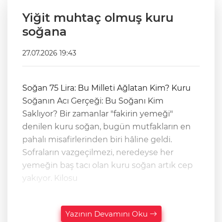
Yiğit muhtaç olmuş kuru
soğana
27.07.2026 19:43
Soğan 75 Lira: Bu Milleti Ağlatan Kim? Kuru
Soğanın Acı Gerçeği: Bu Soğanı Kim
Saklıyor? Bir zamanlar "fakirin yemeği"
denilen kuru soğan, bugün mutfakların en
pahalı misafirlerinden biri hâline geldi.
Sofraların vazgeçilmezi, neredeyse her
yemeğin baş tacı olan kuru soğan artık cep
yakıyor. Kilosu
Yazının Devamını Oku