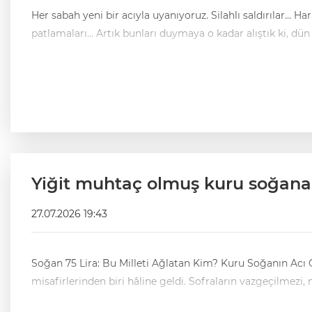
Her sabah yeni bir acıyla uyanıyoruz. Silahlı saldırılar… 
patlamaları… Artık bunları duymaya o kadar alıştık ki, dü
Yiğit muhtaç olmuş kuru soğana
27.07.2026 19:43
Soğan 75 Lira: Bu Milleti Ağlatan Kim? Kuru Soğanın Acı 
misafirlerinden biri hâline geldi. Sofraların vazgeçilmezi