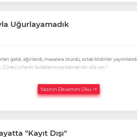
'yla Uğurlayamadık
eri geldi, ağırlandı, masalara oturdu, ortak bildiriler yayımlandı
 Çünkü yıllardır kulaklarımıza kazınan bir söz var: "
Yazının Devamını Oku
Hayatta "Kayıt Dışı"