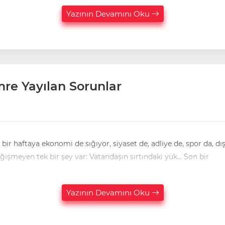
Yazının Devamını Oku
mre Yayılan Sorunlar
 bir haftaya ekonomi de sığıyor, siyaset de, adliye de, spor da, dı
meyen tek bir şey var: Vatandaşın sırtındaki yük... Son bir
Yazının Devamını Oku