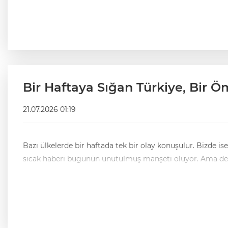
Bir Haftaya Sığan Türkiye, Bir Ö
21.07.2026 01:19
Bazı ülkelerde bir haftada tek bir olay konuşulur. Bizde ise
sıcak haberi bugünün unutulmuş manşeti oluyor. Ama değiş