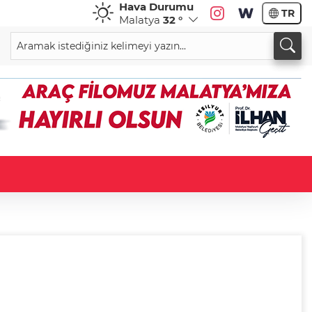
Hava Durumu
TR
Malatya
32 °