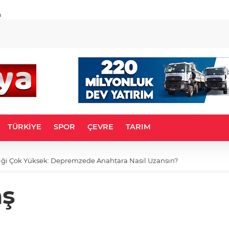
u
TÜRKİYE
SPOR
ÇEVRE
TARIM
şiği Çok Yüksek: Depremzede Anahtara Nasıl Uzansın?
aş