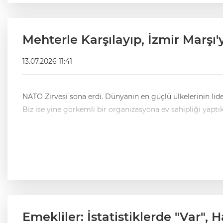
Mehterle Karşılayıp, İzmir Marşı
13.07.2026 11:41
NATO Zirvesi sona erdi. Dünyanın en güçlü ülkelerinin liderl
Biz ise yine görkemli bir organizasyona ev sahipliği yaptık.
Emekliler: İstatistiklerde "Var", 