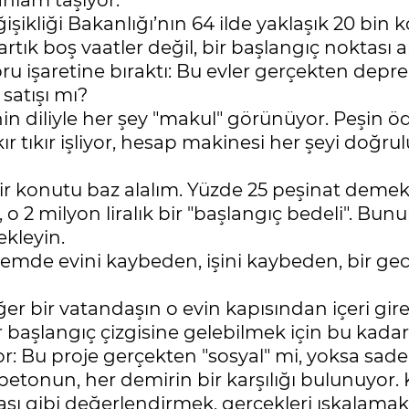
anlam taşıyor.
işikliği Bakanlığı’nın 64 ilde yaklaşık 20 bin k
 artık boş vaatler değil, bir başlangıç noktası
r soru işaretine bıraktı: Bu evler gerçekten 
satışı mı?
n diliyle her şey "makul" görünüyor. Peşin öd
kır tıkır işliyor, hesap makinesi her şeyi doğru
 bir konutu baz alalım. Yüzde 25 peşinat dem
o 2 milyon liralık bir "başlangıç bedeli". Bunu
ekleyin.
remde evini kaybeden, işini kaybeden, bir gec
ğer bir vatandaşın o evin kapısından içeri gir
başlangıç çizgisine gelebilmek için bu kadar
or: Bu proje gerçekten "sosyal" mi, yoksa sade
r betonun, her demirin bir karşılığı bulunuyor
sı gibi değerlendirmek, gerçekleri ıskalamaktı