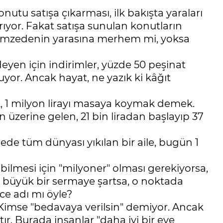
onutu satışa çıkarması, ilk bakışta yaraları
 arıyor. Fakat satışa sunulan konutların
depremzedenin yarasına merhem mi, yoksa
eyen için indirimler, yüzde 50 peşinat
luyor. Ancak hayat, ne yazık ki kâğıt
ek, 1 milyon lirayı masaya koymak demek.
n üzerine gelen, 21 bin liradan başlayıp 37
ede tüm dünyası yıkılan bir aile, bugün 1
ebilmesi için "milyoner" olması gerekiyorsa,
 büyük bir sermaye şartsa, o noktada
ce adı mı öyle?
. Kimse "bedavaya verilsin" demiyor. Ancak
r. Burada insanlar "daha iyi bir eve