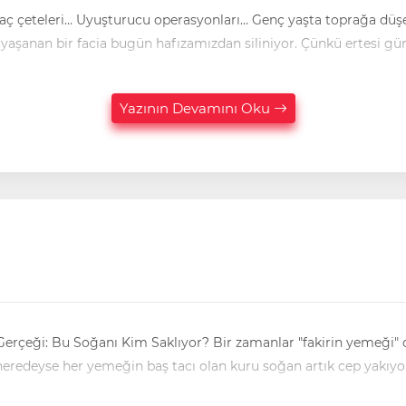
Haraç çeteleri… Uyuşturucu operasyonları… Genç yaşta toprağa düşe
n yaşanan bir facia bugün hafızamızdan siliniyor. Çünkü ertesi gü
Yazının Devamını Oku
Gerçeği: Bu Soğanı Kim Saklıyor? Bir zamanlar "fakirin yemeği" 
, neredeyse her yemeğin baş tacı olan kuru soğan artık cep yakıyo