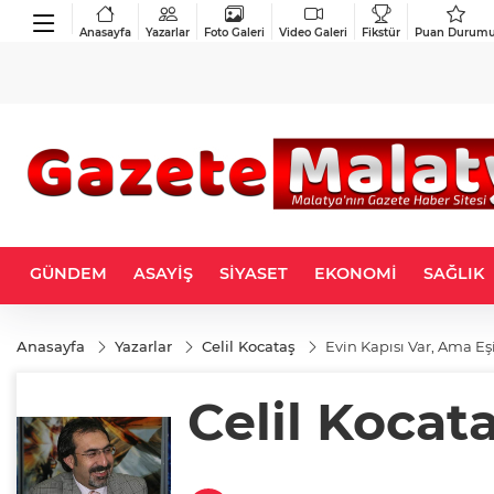
Anasayfa
Yazarlar
Foto Galeri
Video Galeri
Fikstür
Puan Durum
GÜNDEM
ASAYİŞ
SİYASET
EKONOMİ
SAĞLIK
Anasayfa
Yazarlar
Celil Kocataş
Evin Kapısı Var, Ama E
Celil Kocat