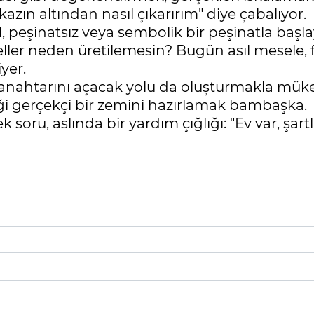
azın altından nasıl çıkarırım" diye çabalıyor.
 peşinatsız veya sembolik bir peşinatla başla
er neden üretilemesin? Bugün asıl mesele, fai
yer.
in anahtarını açacak yolu da oluşturmakla mü
ği gerçekçi bir zemini hazırlamak bambaşka.
oru, aslında bir yardım çığlığı: "Ev var, şartl