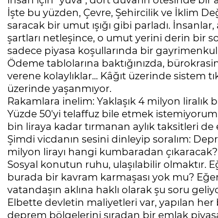
insan için "yuva", dört duvarın ötesinde bir 
İşte bu yüzden, Çevre, Şehircilik ve İklim Değ
saracak bir umut ışığı gibi parladı. İnsanlar,
şartları netleşince, o umut yerini derin bi
sadece piyasa koşullarında bir gayrimenkul 
Ödeme tablolarına baktığınızda, bürokrasini
verene kolaylıklar... Kâğıt üzerinde sistem tı
üzerinde yaşanmıyor.
Rakamlara inelim: Yaklaşık 4 milyon liralık
Yüzde 50'yi telaffuz bile etmek istemiyorum, 
bin liraya kadar tırmanan aylık taksitleri de 
Şimdi vicdanın sesini dinleyip soralım: Dep
milyon lirayı hangi kumbaradan çıkaracak?
Sosyal konutun ruhu, ulaşılabilir olmaktır. E
burada bir kavram karmaşası yok mu? Eğer 
vatandaşın aklına haklı olarak şu soru geliy
Elbette devletin maliyetleri var, yapılan he
deprem bölgelerini sıradan bir emlak piyasa