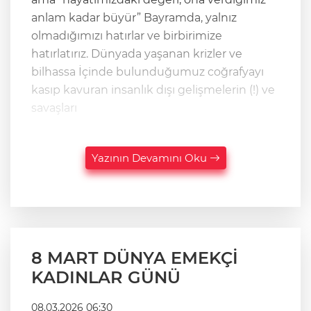
anlam kadar büyür” Bayramda, yalnız
olmadığımızı hatırlar ve birbirimize
hatırlatırız. Dünyada yaşanan krizler ve
bilhassa İçinde bulunduğumuz coğrafyayı
kasıp kavuran insanlık dışı gelişmelerin (!) ve
savaşları
Yazının Devamını Oku
8 MART DÜNYA EMEKÇİ
KADINLAR GÜNÜ
08.03.2026 06:30