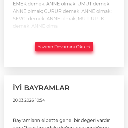
EMEK demek. ANNE olmak; UMUT demek.
ANNE olmak; GURUR demek. ANNE olmak;
SEVGİ demek. ANNE olmak; MUTLULUK
demek. ANNE olma
Yazının Devamını Oku
İYİ BAYRAMLAR
20.03.2026 10:54
Bayramların elbette genel bir değeri vardır
ama “hayatımızdaki değeri, ona verdiğimiz