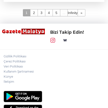
1
2
3
4
5
...
Infinity
»
Bizi Takip Edin!
Gizlilik Politikası
Çerez Politikası
Veri Politikası
Kullanım Şartnamesi
Künye
İletişim