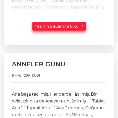
Hayatın en önemli dersleri bazen bir
nasihatte değil, bir babanın sessiz fedakârlığ
Yazının Devamını Oku
ANNELER GÜNÜ
10.05.2026 12:39
Ana başa tâc imiş, Her derde ilâc imiş, Bir
evlat pîr olsa da Anaya muhtâc imiş… “ Tabiat
Ana “ “ Toprak Ana “ “ Ana “ demek; Doğuran,
üreten, mucize demek…” ANNE olmak;