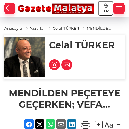
TR
Anasayfa
Yazarlar
Celal TÜRKER
MENDİLDEN
PEÇETEYE
GEÇERKEN;
Celal TÜRKER
VEFA…
MENDİLDEN PEÇETEYE
GEÇERKEN; VEFA…