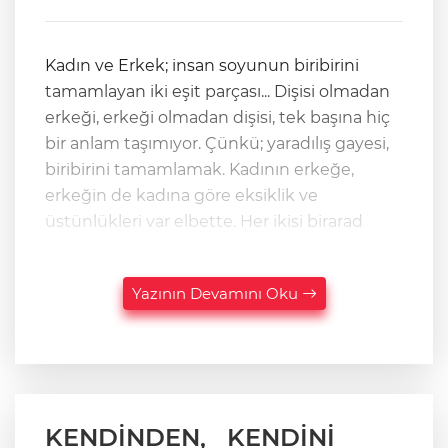
Kadın ve Erkek; insan soyunun biribirini
tamamlayan iki eşit parçası... Dişisi olmadan
erkeği, erkeği olmadan dişisi, tek başına hiç
bir anlam taşımıyor. Çünkü; yaradılış gayesi,
biribirini tamamlamak. Kadının erkeğe,
erkeğin de kadına göre eksiklik ve
üstünlükleri var elbette. Her ikisi birarad
Yazının Devamını Oku
KENDİNDEN, KENDİNİ