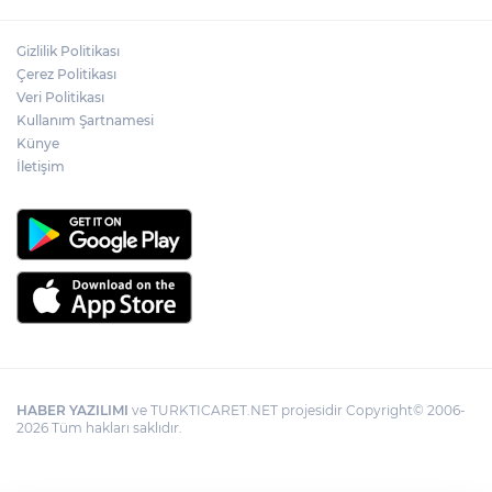
Gizlilik Politikası
Çerez Politikası
Veri Politikası
Kullanım Şartnamesi
Künye
İletişim
HABER YAZILIMI
ve TURKTICARET.NET projesidir Copyright© 2006-
2026 Tüm hakları saklıdır.