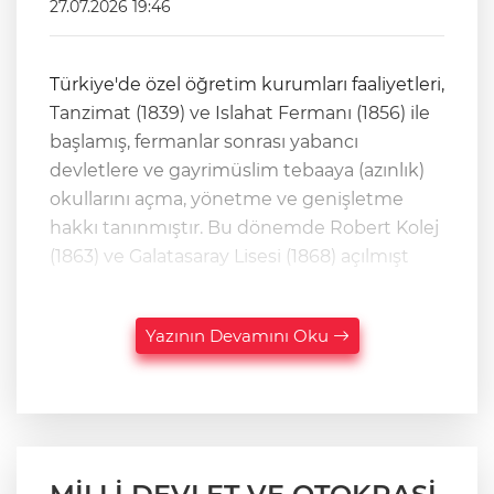
27.07.2026 19:46
Türkiye'de özel öğretim kurumları faaliyetleri,
Tanzimat (1839) ve Islahat Fermanı (1856) ile
başlamış, fermanlar sonrası yabancı
devletlere ve gayrimüslim tebaaya (azınlık)
okullarını açma, yönetme ve genişletme
hakkı tanınmıştır. Bu dönemde Robert Kolej
(1863) ve Galatasaray Lisesi (1868) açılmışt
Yazının Devamını Oku