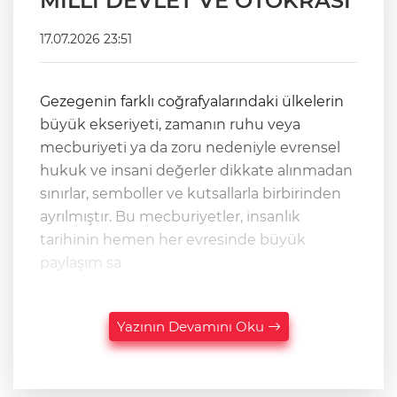
MİLLİ DEVLET VE OTOKRASİ
17.07.2026 23:51
Gezegenin farklı coğrafyalarındaki ülkelerin
büyük ekseriyeti, zamanın ruhu veya
mecburiyeti ya da zoru nedeniyle evrensel
hukuk ve insani değerler dikkate alınmadan
sınırlar, semboller ve kutsallarla birbirinden
ayrılmıştır. Bu mecburiyetler, insanlık
tarihinin hemen her evresinde büyük
paylaşım sa
Yazının Devamını Oku