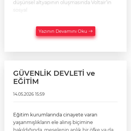
düşünsel altyapının oluşmasında Voltair’in
sosyal
Yazının Devamını Oku
GÜVENLİK DEVLETİ ve
EĞİTİM
14.05.2026 15:59
Eğitim kurumlarında cinayete varan
yaşanmışlıkların ele alınış biçimine
bakıldığında, meselenin anlık bir öfke ya da