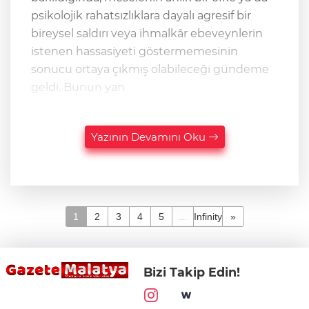
psikolojik rahatsızlıklara dayalı agresif bir
bireysel saldırı veya ihmalkâr ebeveynlerin
istenen hassasiyeti göstermemesinin
sonucu ortaya çıkmış olabileceği gündeme
geldi. Bunun yan
Yazının Devamını Oku
1
2
3
4
5
...
Infinity
»
Bizi Takip Edin!