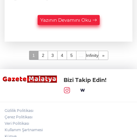
Yazının Devamını Oku
1
2
3
4
5
...
Infinity
»
Bizi Takip Edin!
Gizlilik Politikası
Çerez Politikası
Veri Politikası
Kullanım Şartnamesi
Künye