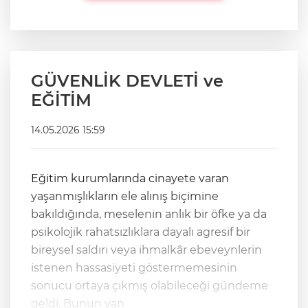
GÜVENLİK DEVLETİ ve
EĞİTİM
14.05.2026 15:59
Eğitim kurumlarında cinayete varan
yaşanmışlıkların ele alınış biçimine
bakıldığında, meselenin anlık bir öfke ya da
psikolojik rahatsızlıklara dayalı agresif bir
bireysel saldırı veya ihmalkâr ebeveynlerin
istenen hassasiyeti göstermemesinin
sonucu ortaya çıkmış olabileceği gündeme
geldi. Bunun yan