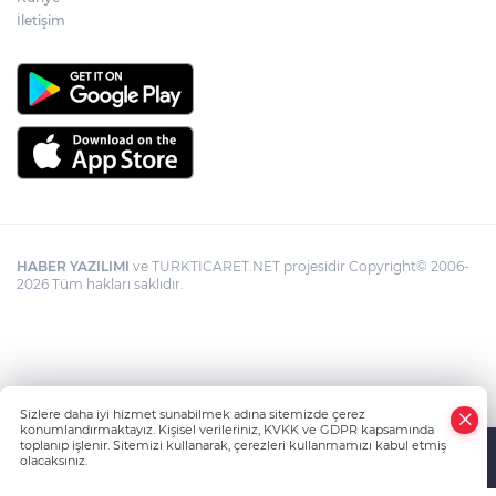
İletişim
HABER YAZILIMI
ve TURKTICARET.NET projesidir Copyright© 2006-
2026 Tüm hakları saklıdır.
Sizlere daha iyi hizmet sunabilmek adına sitemizde çerez
konumlandırmaktayız. Kişisel verileriniz, KVKK ve GDPR kapsamında
toplanıp işlenir. Sitemizi kullanarak, çerezleri kullanmamızı kabul etmiş
olacaksınız.
Anasayfa
Haber Ara
Yazarlar
İhbar Hattı