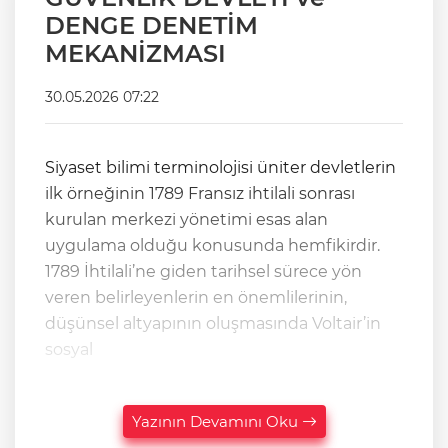
DENGE DENETİM
MEKANİZMASI
30.05.2026 07:22
Siyaset bilimi terminolojisi üniter devletlerin
ilk örneğinin 1789 Fransız ihtilali sonrası
kurulan merkezi yönetimi esas alan
uygulama olduğu konusunda hemfikirdir.
1789 İhtilali’ne giden tarihsel sürece yön
veren belirleyenlerin en önemlilerinin,
düşünsel altyapının oluşmasında Voltair’in
sosyal
Yazının Devamını Oku