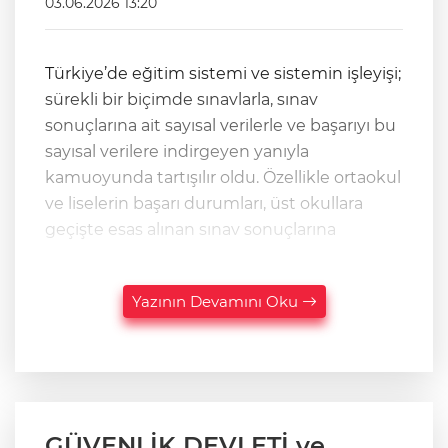
03.06.2026 13:20
Türkiye’de eğitim sistemi ve sistemin işleyişi;
sürekli bir biçimde sınavlarla, sınav
sonuçlarına ait sayısal verilerle ve başarıyı bu
sayısal verilere indirgeyen yanıyla
kamuoyunda tartışılır oldu. Özellikle ortaokul
ve liselerin başarı durumları, üst okullara
geçişte esas alınan sınav sonuçlarına
Yazının Devamını Oku
GÜVENLİK DEVLETİ ve