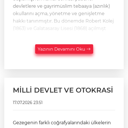
devletlere ve gayrimüslim tebaaya (azınlık)
okullarını açma, yönetme ve genişletme
hakkı tanınmıştır. Bu dönemde Robert Kolej
(1863) ve Galatasaray Lisesi (1868) açılmışt
Yazının Devamını Oku
MİLLİ DEVLET VE OTOKRASİ
17.07.2026 23:51
Gezegenin farklı coğrafyalarındaki ülkelerin