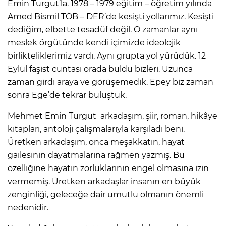
Emin Turgut’la. 1978 – 1979 eğitim – öğretim yılında
Amed Bismil TÖB – DER’de kesişti yollarımız. Kesişti
dediğim, elbette tesadüf değil. O zamanlar aynı
meslek örgütünde kendi içimizde ideolojik
birlikteliklerimiz vardı. Aynı grupta yol yürüdük. 12
Eylül faşist cuntası orada buldu bizleri. Uzunca
zaman girdi araya ve görüşemedik. Epey biz zaman
sonra Ege’de tekrar buluştuk.
Mehmet Emin Turgut arkadaşım, şiir, roman, hikâye
kitapları, antoloji çalışmalarıyla karşıladı beni.
Üretken arkadaşım, onca meşakkatin, hayat
gailesinin dayatmalarına rağmen yazmış. Bu
özelliğine hayatın zorluklarının engel olmasına izin
vermemiş. Üretken arkadaşlar insanın en büyük
zenginliği, geleceğe dair umutlu olmanın önemli
nedenidir.