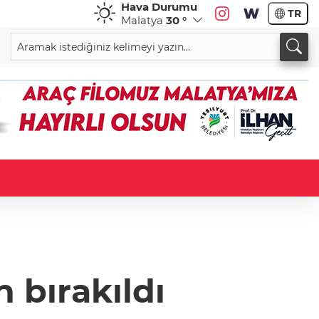
Hava Durumu
TR
Malatya
30 °
n bırakıldı