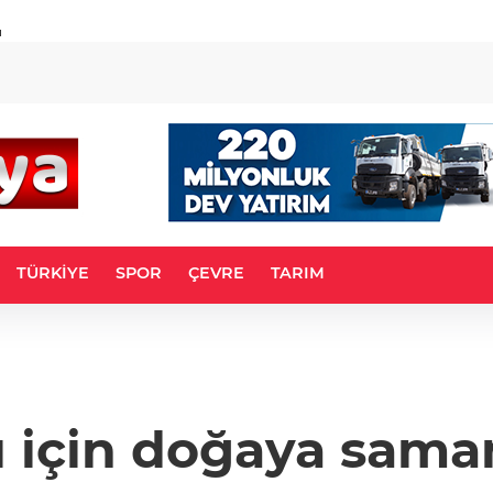
u
TÜRKİYE
SPOR
ÇEVRE
TARIM
rı için doğaya sama