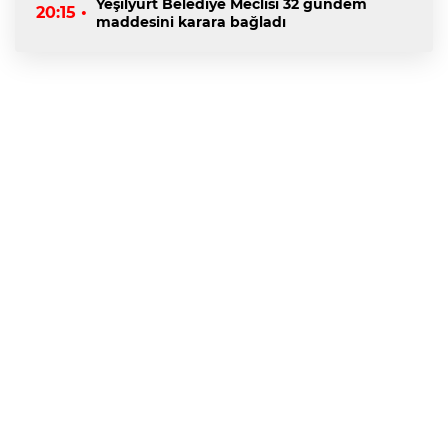
Yeşilyurt Belediye Meclisi 32 gündem
20:15 •
maddesini karara bağladı