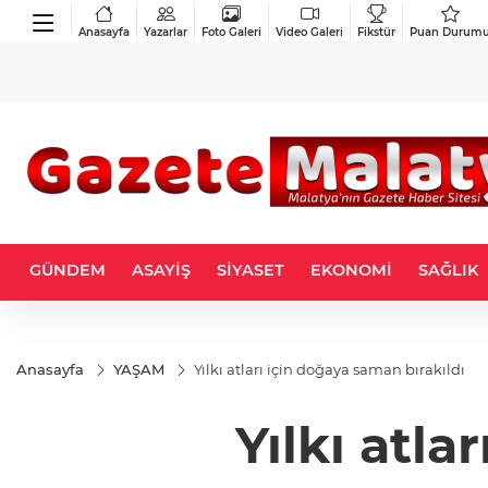
Anasayfa
Yazarlar
Foto Galeri
Video Galeri
Fikstür
Puan Durum
GÜNDEM
ASAYİŞ
SİYASET
EKONOMİ
SAĞLIK
Anasayfa
YAŞAM
Yılkı atları için doğaya saman bırakıldı
Yılkı atla