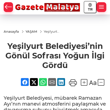
TR
Anasayfa
YAŞAM
Yeşilyurt
Belediyesi’nin
Gönül Sofrası
Yeşilyurt Belediyesi’nin
Yoğun İlgi
Gördü
Gönül Sofrası Yoğun İlgi
Gördü
Yeşilyurt Belediyesi, mübarek Ramazan
Ayı’nın manevi atmosferini paylaşmak ve
dayanışma ruhunu büyütmek amacıyla