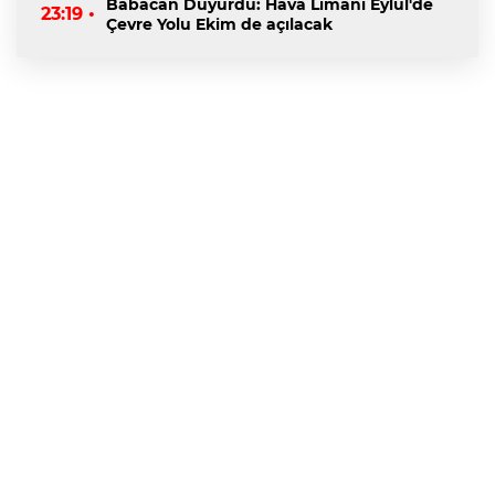
Babacan Duyurdu: Hava Limanı Eylül'de
23:19 •
Çevre Yolu Ekim de açılacak