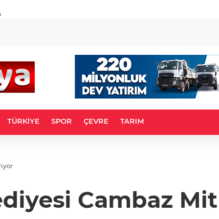
u
TÜRKİYE
SPOR
ÇEVRE
TARIM
riyor
ediyesi Cambaz Mith