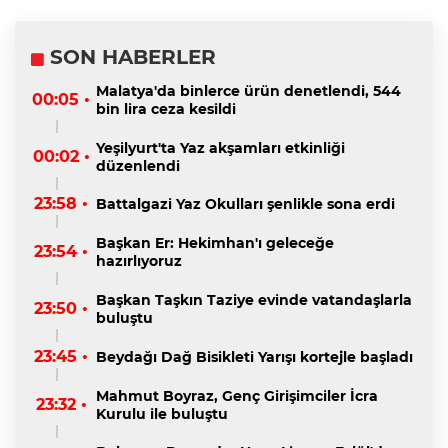
SON HABERLER
Malatya'da binlerce ürün denetlendi, 544
00:05 •
bin lira ceza kesildi
Yeşilyurt'ta Yaz akşamları etkinliği
00:02 •
düzenlendi
23:58 •
Battalgazi Yaz Okulları şenlikle sona erdi
Başkan Er: Hekimhan'ı geleceğe
23:54 •
hazırlıyoruz
Başkan Taşkın Taziye evinde vatandaşlarla
23:50 •
buluştu
23:45 •
Beydağı Dağ Bisikleti Yarışı kortejle başladı
Mahmut Boyraz, Genç Girişimciler İcra
23:32 •
Kurulu ile buluştu