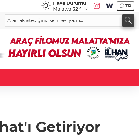
Hava Durumu
TR
Malatya
32 °
at'ı Getiriyor