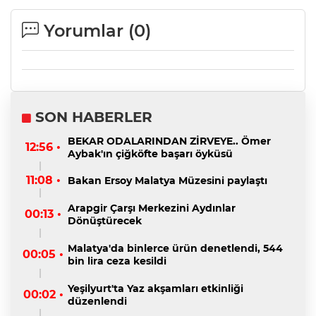
Yorumlar (
0
)
SON HABERLER
BEKAR ODALARINDAN ZİRVEYE.. Ömer
12:56 •
Aybak'ın çiğköfte başarı öyküsü
11:08 •
Bakan Ersoy Malatya Müzesini paylaştı
Arapgir Çarşı Merkezini Aydınlar
00:13 •
Dönüştürecek
Malatya'da binlerce ürün denetlendi, 544
00:05 •
bin lira ceza kesildi
Yeşilyurt'ta Yaz akşamları etkinliği
00:02 •
düzenlendi