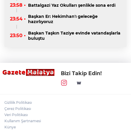
23:58 •
Battalgazi Yaz Okulları şenlikle sona erdi
Başkan Er: Hekimhan'ı geleceğe
23:54 •
hazırlıyoruz
Başkan Taşkın Taziye evinde vatandaşlarla
23:50 •
buluştu
Bizi Takip Edin!
Gizlilik Politikası
Çerez Politikası
Veri Politikası
Kullanım Şartnamesi
Künye