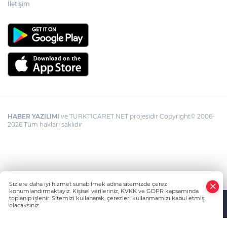
İletişim
HABER YAZILIMI
ve TURKTICARET.NET projesidir Copyright© 2006-
2026 Tüm hakları saklıdır.
Sizlere daha iyi hizmet sunabilmek adına sitemizde çerez
konumlandırmaktayız. Kişisel verileriniz, KVKK ve GDPR kapsamında
toplanıp işlenir. Sitemizi kullanarak, çerezleri kullanmamızı kabul etmiş
olacaksınız.
Anasayfa
Haber Ara
Yazarlar
İhbar Hattı