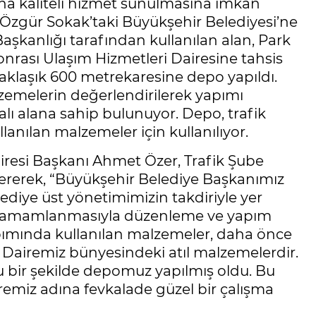
aha kaliteli hizmet sunulmasına imkan
i Özgür Sokak’taki Büyükşehir Belediyesi’ne
aşkanlığı tarafından kullanılan alan, Park
onrası Ulaşım Hizmetleri Dairesine tahsis
yaklaşık 600 metrekaresine depo yapıldı.
zemelerin değerlendirilerek yapımı
ı alana sahip bulunuyor. Depo, trafik
llanılan malzemeler için kullanılıyor.
iresi Başkanı Ahmet Özer, Trafik Şube
vererek, “Büyükşehir Belediye Başkanımız
lediye üst yönetimimizin takdiriyle yer
nın tamamlanmasıyla düzenleme ve yapım
apımında kullanılan malzemeler, daha önce
i Dairemiz bünyesindeki atıl malzemelerdir.
u bir şekilde depomuz yapılmış oldu. Bu
remiz adına fevkalade güzel bir çalışma