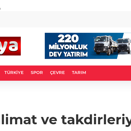
u
TÜRKİYE
SPOR
ÇEVRE
TARIM
limat ve takdirleri