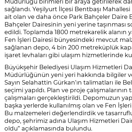
Müdürlüğü birimleri bir araya getirilerek d
sağlandı. Yeşilyurt İlçesi Bentbaşı Mahalles
ait olan ve daha önce Park Bahçeler Daire B
Bahçeler Dairesinin yeni yerine taşınması s
edildi. Toplamda 1800 metrekarelik alanın 
Fen İşleri Dairesi bünyesindeki mevcut mal
sağlanan depo, 4 bin 200 metreküplük kapal
işaret levhaları gibi ulaşım hizmetlerinde ku
Büyükşehir Belediyesi Ulaşım Hizmetleri Da
Müdürlüğünün yeni yeri hakkında bilgiler 
Sayın Selahattin Gürkan’ın talimatları ile Be
seçimi yapıldı. Plan ve proje çalışmaları
çalışmaları gerçekleştirildi. Depomuzun y
başka yerlerde kullanılmış olan ve Fen İşler
Bu malzemeleri değerlendirdik ve tasarrufl
depo, şehrimiz adına Ulaşım Hizmetleri Dai
oldu” açıklamasında bulundu.