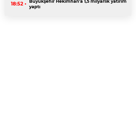
Büyükşehir Hekimhan'a 1,5 milyarlık yatırım
18:52 •
yaptı