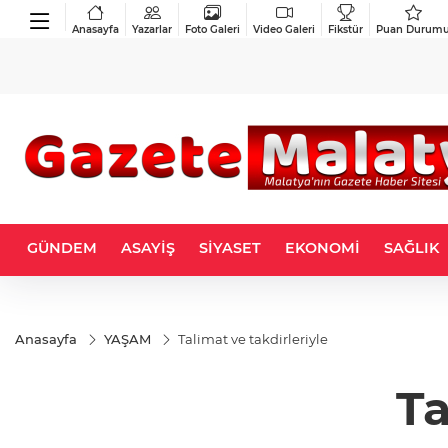
Anasayfa
Yazarlar
Foto Galeri
Video Galeri
Fikstür
Puan Durum
GÜNDEM
ASAYİŞ
SİYASET
EKONOMİ
SAĞLIK
Anasayfa
YAŞAM
Talimat ve takdirleriyle
Ta