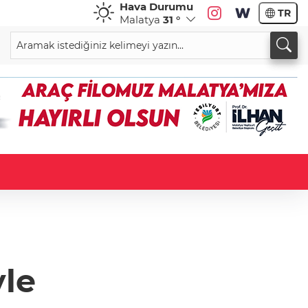
Hava Durumu
TR
Malatya
31 °
yle