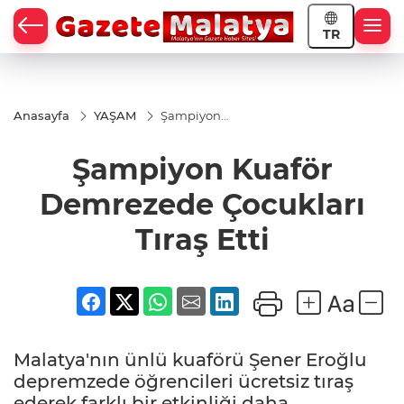
TR
Anasayfa
YAŞAM
Şampiyon
Kuaför
Demrezede
Şampiyon Kuaför
Çocukları
Tıraş Etti
Demrezede Çocukları
Tıraş Etti
Malatya'nın ünlü kuaförü Şener Eroğlu
depremzede öğrencileri ücretsiz tıraş
ederek farklı bir etkinliği daha