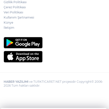
Gizlilik Politikası
Çerez Politikası
Veri Politikası
Kullanım Şartnamesi
Künye
İletişim
HABER YAZILIMI
ve TURKTICARET.NET projesidir Copyright© 2006-
2026 Tüm hakları saklıdır.