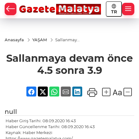
TR
Anasayfa
YAŞAM
Sallanmaya
devam
önce 4.5
Sallanmaya devam önce
sonra 3.9
4.5 sonra 3.9
null
Haber Giriş Tarihi: 08.09.2020 16:43
Haber Güncellenme Tarihi: 08.09.2020 16:43
Kaynak: Haber Merkezi
https://www.gazetemalatya.com/