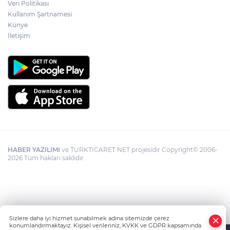
Veri Politikası
Kullanım Şartnamesi
Künye
İletişim
HABER YAZILIMI
ve TURKTICARET.NET projesidir Copyright© 2006-
2026 Tüm hakları saklıdır.
Sizlere daha iyi hizmet sunabilmek adına sitemizde çerez
konumlandırmaktayız. Kişisel verileriniz, KVKK ve GDPR kapsamında