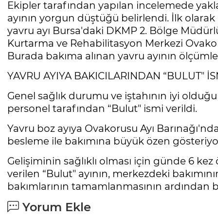
Ekipler tarafından yapılan incelemede yakla
ayının yorgun düştüğü belirlendi. İlk olar
yavru ayı Bursa'daki DKMP 2. Bölge Müdürl
Kurtarma ve Rehabilitasyon Merkezi Ovakor
Burada bakıma alınan yavru ayının ölçümler
YAVRU AYIYA BAKICILARINDAN “BULUT" İS
Genel sağlık durumu ve iştahının iyi olduğu 
personel tarafından “Bulut" ismi verildi.
Yavru boz ayıya Ovakorusu Ayı Barınağı'ndak
besleme ile bakımına büyük özen gösteriyo
Gelişiminin sağlıklı olması için günde 6 kez
verilen “Bulut" ayının, merkezdeki bakımının
bakımlarının tamamlanmasının ardından bah
Yorum Ekle