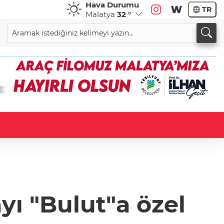
Hava Durumu
TR
Malatya
32 °
yı "Bulut"a özel