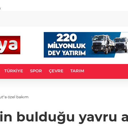
u
TÜRKİYE
SPOR
ÇEVRE
TARIM
ut"a özel bakım
in bulduğu yavru a