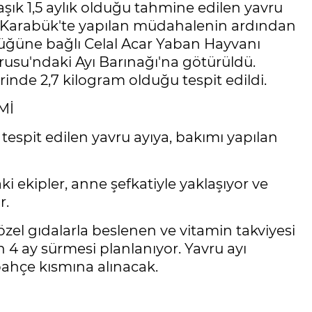
şık 1,5 aylık olduğu tahmine edilen yavru
ak Karabük'te yapılan müdahalenin ardından
üğüne bağlı Celal Acar Yaban Hayvanı
usu'ndaki Ayı Barınağı'na götürüldü.
inde 2,7 kilogram olduğu tespit edildi.
Mİ
tespit edilen yavru ayıya, bakımı yapılan
i ekipler, anne şefkatiyle yaklaşıyor ve
r.
 özel gıdalarla beslenen ve vitamin takviyesi
 4 ay sürmesi planlanıyor. Yavru ayı
çe kısmına alınacak. ​