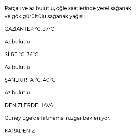
Parçalı ve az bulutlu, öğle saatlerinde yerel sağanak
ve gök gürültülü sağanak yağışlı
GAZİANTEP °C, 37°C
Az bulutlu
SİİRT °C, 36°C
Az bulutlu
ŞANLIURFA °C, 40°C
Az bulutlu
DENİZLERDE HAVA
Güney Ege'de fırtınamsı rüzgar bekleniyor.
KARADENİZ