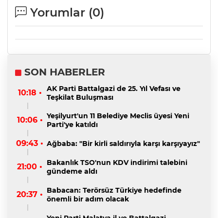
Yorumlar (
0
)
SON HABERLER
AK Parti Battalgazi de 25. Yıl Vefası ve
10:18 •
Teşkilat Buluşması
Yeşilyurt'un 11 Belediye Meclis üyesi Yeni
10:06 •
Parti'ye katıldı
09:43 •
Ağbaba: "Bir kirli saldırıyla karşı karşıyayız"
Bakanlık TSO'nun KDV indirimi talebini
21:00 •
gündeme aldı
Babacan: Terörsüz Türkiye hedefinde
20:37 •
önemli bir adım olacak
Yeni Parti Malatya il ve Battalgazi