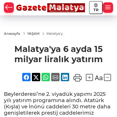
TR
Anasayfa
YAŞAM
Malatya'ya
6 ayda 15
milyar
Malatya'ya 6 ayda 15
liralık
yatırım
milyar liralık yatırım
Beylerderesi’ne 2. viyadük yapımı 2025
yılı yatırım programına alındı. Atatürk
(Kışla) ve İnönü caddeleri 30 metre daha
genişletilerek prestij caddelerimiz