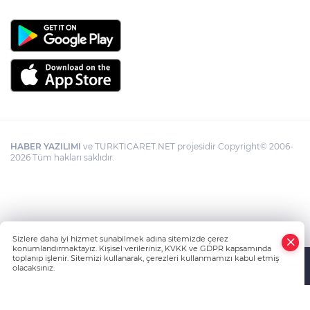
HABER YAZILIMI
ve TURKTICARET.NET projesidir Copyright© 2006-
2026 Tüm hakları saklıdır.
Sizlere daha iyi hizmet sunabilmek adına sitemizde çerez
konumlandırmaktayız. Kişisel verileriniz, KVKK ve GDPR kapsamında
toplanıp işlenir. Sitemizi kullanarak, çerezleri kullanmamızı kabul etmiş
olacaksınız.
Anasayfa
Haber Ara
Yazarlar
İhbar Hattı