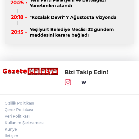
20:25 •
Yönetimleri atandı
20:18 •
"Kozalak Devri" 7 Ağustos'ta Vizyonda
Yeşilyurt Belediye Meclisi 32 gündem
20:15 •
maddesini karara bağladı
Bizi Takip Edin!
Gizlilik Politikası
Çerez Politikası
Veri Politikası
Kullanım Şartnamesi
Künye
İletişim