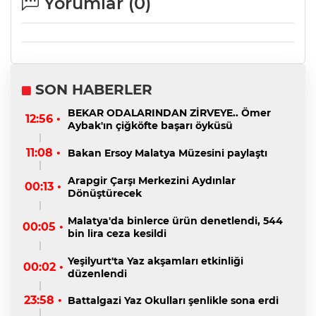
Yorumlar (
0
)
SON HABERLER
BEKAR ODALARINDAN ZİRVEYE.. Ömer
12:56 •
Aybak'ın çiğköfte başarı öyküsü
11:08 •
Bakan Ersoy Malatya Müzesini paylaştı
Arapgir Çarşı Merkezini Aydınlar
00:13 •
Dönüştürecek
Malatya'da binlerce ürün denetlendi, 544
00:05 •
bin lira ceza kesildi
Yeşilyurt'ta Yaz akşamları etkinliği
00:02 •
düzenlendi
23:58 •
Battalgazi Yaz Okulları şenlikle sona erdi