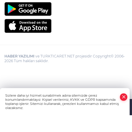
HABER YAZILIMI
ve TURKTICARET.NET projesidir Copyright© 2006-
2026 Tüm hakları saklıdır.
Sizlere daha iyi hizmet sunabilmek adına sitemizde çerez
konumlandırmaktayız. Kişisel verileriniz, KVKK ve GDPR kapsamında
toplanıp işlenir. Sitemizi kullanarak, çerezleri kullanmamızı kabul etmiş
olacaksınız.
Anasayfa
Haber Ara
Yazarlar
İhbar Hattı