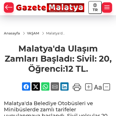
TR
Anasayfa
YAŞAM
Malatya'da
Ulaşım
Zamları
Malatya'da Ulaşım
Başladı:
Sivil: 20,
Öğrenci:12
Zamları Başladı: Sivil: 20,
TL.
Öğrenci:12 TL.
Malatya'da Belediye Otobüsleri ve
Minibüslerde zamlı tarifeler
uygulanmaya başlandı. Sivil yolcular 20