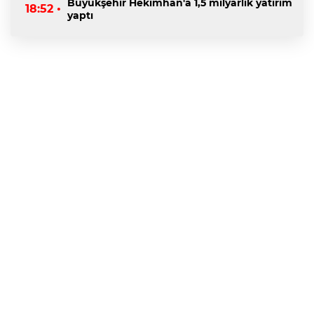
Büyükşehir Hekimhan'a 1,5 milyarlık yatırım
18:52 •
yaptı