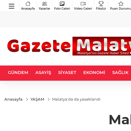
Anasayfa
Yazarlar
Foto Galeri
Video Galeri
Fikstür
Puan Durum
GÜNDEM
ASAYİŞ
SİYASET
EKONOMİ
SAĞLIK
Anasayfa
YAŞAM
Malatya'da da yasaklandı
Mal