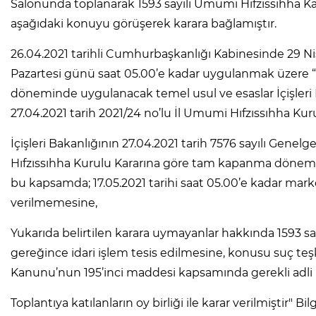
Salonunda toplanarak 1593 sayılı Umumi Hıfzıssıhha Ka
aşağıdaki konuyu görüşerek karara bağlamıştır.
26.04.2021 tarihli Cumhurbaşkanlığı Kabinesinde 29 N
Pazartesi günü saat 05.00’e kadar uygulanmak üzere
döneminde uygulanacak temel usul ve esaslar İçişleri Ba
27.04.2021 tarih 2021/24 no’lu İl Umumi Hıfzıssıhha Kur
İçişleri Bakanlığının 27.04.2021 tarih 7576 sayılı Genelg
Hıfzıssıhha Kurulu Kararına göre tam kapanma dönemi
bu kapsamda; 17.05.2021 tarihi saat 05.00’e kadar market
verilmemesine,
Yukarıda belirtilen karara uymayanlar hakkında 1593 s
gereğince idari işlem tesis edilmesine, konusu suç teşki
Kanunu’nun 195’inci maddesi kapsamında gerekli adli i
Toplantıya katılanların oy birliği ile karar verilmiştir" Bilg