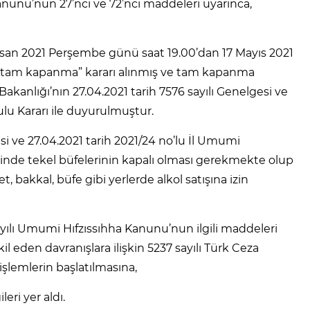
nunu’nun 27’nci ve 72’nci maddeleri uyarınca,
isan 2021 Perşembe günü saat 19.00’dan 17 Mayıs 2021
 “tam kapanma” kararı alınmış ve tam kapanma
kanlığı’nın 27.04.2021 tarih 7576 sayılı Genelgesi ve
ulu Kararı ile duyurulmuştur.
esi ve 27.04.2021 tarih 2021/24 no’lu İl Umumi
nde tekel büfelerinin kapalı olması gerekmekte olup
, bakkal, büfe gibi yerlerde alkol satışına izin
ayılı Umumi Hıfzıssıhha Kanunu’nun ilgili maddeleri
l eden davranışlara ilişkin 5237 sayılı Türk Ceza
şlemlerin başlatılmasına,
ileri yer aldı.