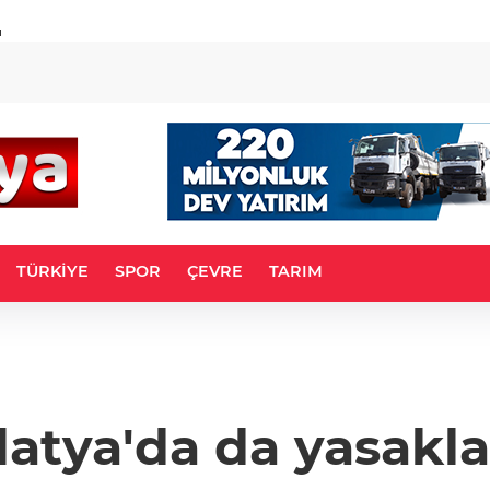
u
TÜRKİYE
SPOR
ÇEVRE
TARIM
atya'da da yasakl