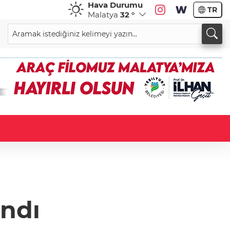
Hava Durumu
TR
Malatya
32 °
andı