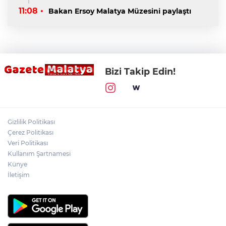
11:08 •
Bakan Ersoy Malatya Müzesini paylaştı
Bizi Takip Edin!
Gizlilik Politikası
Çerez Politikası
Veri Politikası
Kullanım Şartnamesi
Künye
İletişim