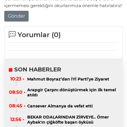
içermemesi gerektiğini okurlarımıza önemle hatırlatırız!
Gönder
Yorumlar (
0
)
SON HABERLER
10:23 •
Mahmut Boyraz’dan İYİ Parti’ye Ziyaret
Arapgir Çarşını dönüştürmek için ilk temel
08:50 •
atıldı
08:45 •
Cansever Almanya da vefat etti
BEKAR ODALARINDAN ZİRVEYE.. Ömer
12:56 •
Aybak'ın çiğköfte başarı öyküsü