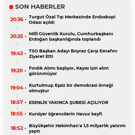
SON HABERLER
Turgut Özal Tıp Merkezinde Endoskopi
20:36 •
Odası açıldı
Millî Güvenlik Kurulu, Cumhurbaşkanı
20:25 •
Erdoğan başkanlığında toplandı
TSO Başkan Adayı Boyraz Çarşı Esnafını
19:43 •
Ziyaret Etti
Fındık Alımı başlıyor, Kayısı için alım
19:20 •
görünmüyor
Kurtulmuş: Eşsiz bir demokrasi örneği
19:04 •
olmuştur
18:57 •
ESENLİK YAKINCA ŞUBESİ AÇILIYOR
18:55 •
Kursiyer öğrencilerin Havuz keyfi
Büyükşehir Hekimhan'a 1,5 milyarlık yatırım
18:52 •
yaptı