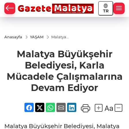
TR
Anasayfa
YAŞAM
Malatya
Büyükşehir
Belediyesi,
Malatya Büyükşehir
Karla
Mücadele
Çalışmalarına
Belediyesi, Karla
Devam
Ediyor
Mücadele Çalışmalarına
Devam Ediyor
Malatya Büyükşehir Belediyesi, Malatya