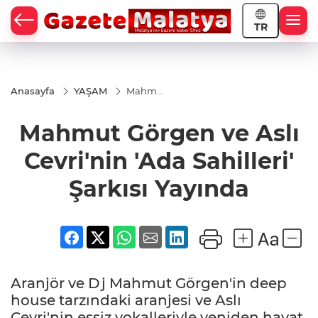
TR
Anasayfa
YAŞAM
Mahmut
Görgen
ve Aslı
Mahmut Görgen ve Aslı
Cevri'nin
'Ada
Sahilleri'
Cevri'nin 'Ada Sahilleri'
Şarkısı
Yayında
Şarkısı Yayında
Aranjör ve Dj Mahmut Görgen'in deep
house tarzındaki aranjesi ve Aslı
Cevri'nin eşsiz vokalleriyle yeniden hayat