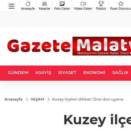
Anasayfa
Yazarlar
Foto Galeri
Video Galeri
Fikstür
Puan Durum
GÜNDEM
ASAYİŞ
SİYASET
EKONOMİ
SAĞLIK
Anasayfa
YAŞAM
Kuzey ilçeleri dikkat:! Zirai don uyarısı
Kuzey ilçe