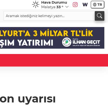
Hava Durumu
TR
Malatya
33 °
don uyarısı