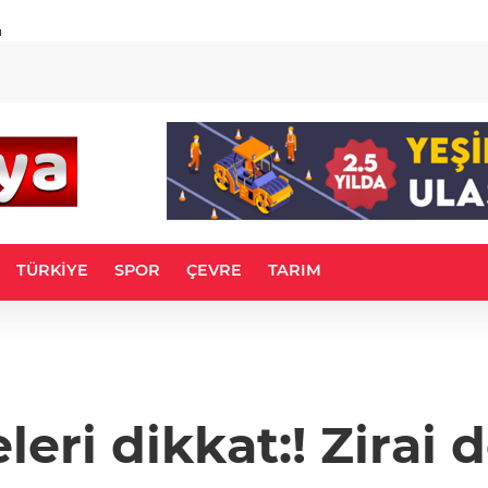
u
TÜRKİYE
SPOR
ÇEVRE
TARIM
leri dikkat:! Zirai 