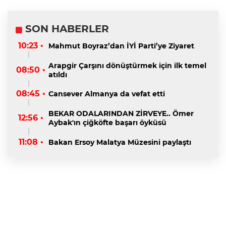
SON HABERLER
10:23 •
Mahmut Boyraz’dan İYİ Parti’ye Ziyaret
Arapgir Çarşını dönüştürmek için ilk temel
08:50 •
atıldı
08:45 •
Cansever Almanya da vefat etti
BEKAR ODALARINDAN ZİRVEYE.. Ömer
12:56 •
Aybak'ın çiğköfte başarı öyküsü
11:08 •
Bakan Ersoy Malatya Müzesini paylaştı