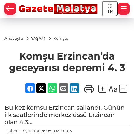
TR
Anasayfa
YAŞAM
Komşu
Erzincan’da
geceyarısı
Komşu Erzincan’da
depremi 4.
3
geceyarısı depremi 4. 3
Bu kez komşu Erzincan sallandı. Günün
ilk saatlerinde merkez üssü Erzincan
olan 4.3...
Haber Giriş Tarihi: 26.05.2021 02:05