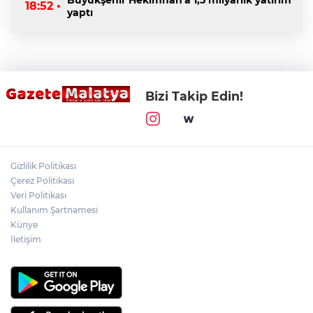
Büyükşehir Hekimhan'a 1,5 milyarlık yatırım
18:52 •
yaptı
Bizi Takip Edin!
Gizlilik Politikası
Çerez Politikası
Veri Politikası
Kullanım Şartnamesi
Künye
İletişim