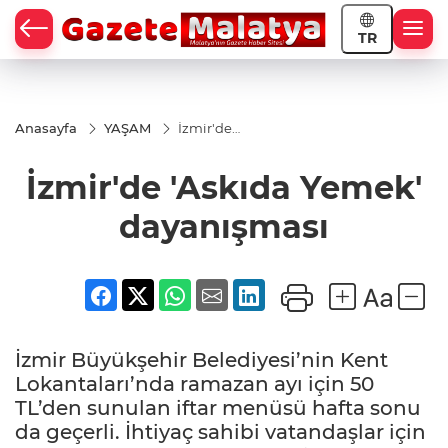
TR
Anasayfa
YAŞAM
İzmir'de
'Askıda
Yemek'
İzmir'de 'Askıda Yemek'
dayanışması
dayanışması
İzmir Büyükşehir Belediyesi’nin Kent
Lokantaları’nda ramazan ayı için 50
TL’den sunulan iftar menüsü hafta sonu
da geçerli. İhtiyaç sahibi vatandaşlar için