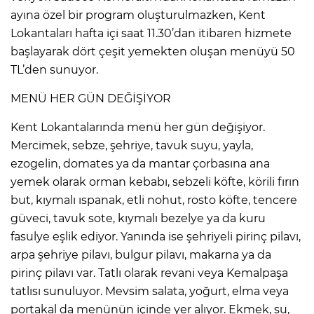
ayına özel bir program oluşturulmazken, Kent
Lokantaları hafta içi saat 11.30’dan itibaren hizmete
başlayarak dört çeşit yemekten oluşan menüyü 50
TL’den sunuyor.
MENÜ HER GÜN DEĞİŞİYOR
Kent Lokantalarında menü her gün değişiyor.
Mercimek, sebze, şehriye, tavuk suyu, yayla,
ezogelin, domates ya da mantar çorbasına ana
yemek olarak orman kebabı, sebzeli köfte, körili fırın
but, kıymalı ıspanak, etli nohut, rosto köfte, tencere
güveci, tavuk sote, kıymalı bezelye ya da kuru
fasulye eşlik ediyor. Yanında ise şehriyeli pirinç pilavı,
arpa şehriye pilavı, bulgur pilavı, makarna ya da
pirinç pilavı var. Tatlı olarak revani veya Kemalpaşa
tatlısı sunuluyor. Mevsim salata, yoğurt, elma veya
portakal da menünün içinde yer alıyor. Ekmek, su,