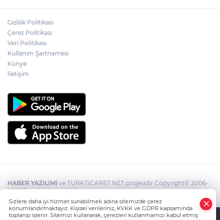
Gizlilik Politikası
Çerez Politikası
Veri Politikası
Kullanım Şartnamesi
Künye
İletişim
HABER YAZILIMI
ve TURKTICARET.NET projesidir Copyright© 2006-
2026 Tüm hakları saklıdır.
Sizlere daha iyi hizmet sunabilmek adına sitemizde çerez
konumlandırmaktayız. Kişisel verileriniz, KVKK ve GDPR kapsamında
toplanıp işlenir. Sitemizi kullanarak, çerezleri kullanmamızı kabul etmiş