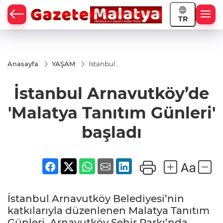
TR
Anasayfa
YAŞAM
İstanbul
Arnavutköy’de
'Malatya
İstanbul Arnavutköy’de
Tanıtım
Günleri'
başladı
'Malatya Tanıtım Günleri'
başladı
İstanbul Arnavutköy Belediyesi’nin
katkılarıyla düzenlenen Malatya Tanıtım
Günleri, Arnavutköy Şehir Parkı’nda