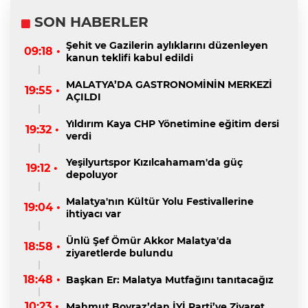
SON HABERLER
Şehit ve Gazilerin aylıklarını düzenleyen
09:18 •
kanun teklifi kabul edildi
MALATYA’DA GASTRONOMİNİN MERKEZİ
19:55 •
AÇILDI
Yıldırım Kaya CHP Yönetimine eğitim dersi
19:32 •
verdi
Yeşilyurtspor Kızılcahamam'da güç
19:12 •
depoluyor
Malatya'nın Kültür Yolu Festivallerine
19:04 •
ihtiyacı var
Ünlü Şef Ömür Akkor Malatya'da
18:58 •
ziyaretlerde bulundu
18:48 •
Başkan Er: Malatya Mutfağını tanıtacağız
10:23 •
Mahmut Boyraz’dan İYİ Parti’ye Ziyaret