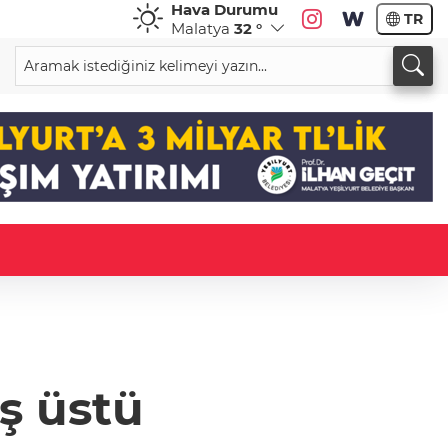
Hava Durumu
TR
Malatya
32 °
aş üstü