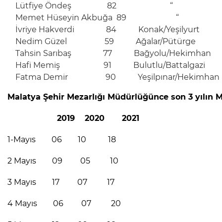
Lütfiye Öndeş 82 “
Memet Hüseyin Akbuğa 89 “
İvriye Hakverdi 84 Konak/Yeşilyurt
Nedim Güzel 59 Ağalar/Pütürge
Tahsin Sarıbaş 77 Bağyolu/Hekimhan
Hafi Memiş 91 Bulutlu/Battalgazi
Fatma Demir 90 Yeşilpınar/Hekimhan
Malatya Şehir Mezarlığı Müdürlüğünce son 3 yılın M
2019 2020 2021
1-Mayıs 06 10 18
2 Mayıs 09 05 10
3 Mayıs 17 07 17
4 Mayıs 06 07 20