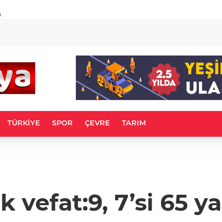
u
TÜRKİYE
SPOR
ÇEVRE
TARIM
 vefat:9, 7’si 65 y