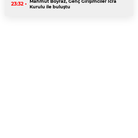
Mahmut Boyraz, Genç Girişimciler İcra
23:32 •
Kurulu ile buluştu