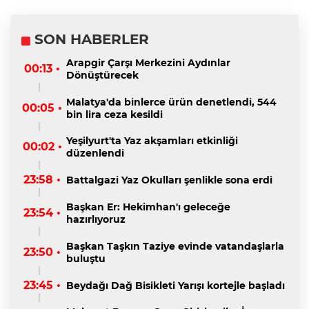
SON HABERLER
Arapgir Çarşı Merkezini Aydınlar
00:13 •
Dönüştürecek
Malatya'da binlerce ürün denetlendi, 544
00:05 •
bin lira ceza kesildi
Yeşilyurt'ta Yaz akşamları etkinliği
00:02 •
düzenlendi
23:58 •
Battalgazi Yaz Okulları şenlikle sona erdi
Başkan Er: Hekimhan'ı geleceğe
23:54 •
hazırlıyoruz
Başkan Taşkın Taziye evinde vatandaşlarla
23:50 •
buluştu
23:45 •
Beydağı Dağ Bisikleti Yarışı kortejle başladı