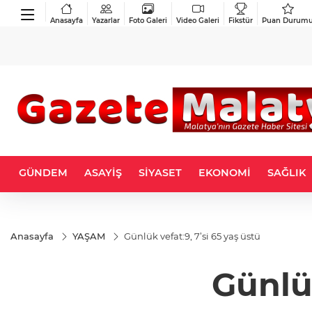
Anasayfa
Yazarlar
Foto Galeri
Video Galeri
Fikstür
Puan Durum
GÜNDEM
ASAYİŞ
SİYASET
EKONOMİ
SAĞLIK
Anasayfa
YAŞAM
Günlük vefat:9, 7’si 65 yaş üstü
Günlük