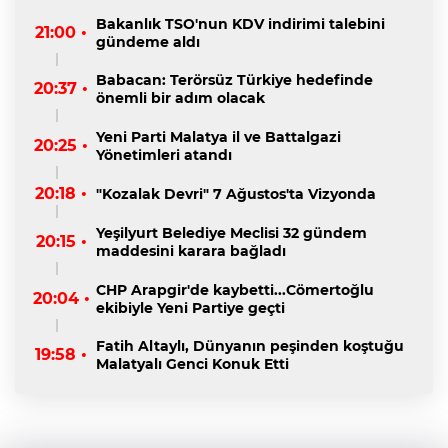
Bakanlık TSO'nun KDV indirimi talebini
21:00 •
gündeme aldı
Babacan: Terörsüz Türkiye hedefinde
20:37 •
önemli bir adım olacak
Yeni Parti Malatya il ve Battalgazi
20:25 •
Yönetimleri atandı
20:18 •
"Kozalak Devri" 7 Ağustos'ta Vizyonda
Yeşilyurt Belediye Meclisi 32 gündem
20:15 •
maddesini karara bağladı
CHP Arapgir'de kaybetti...Cömertoğlu
20:04 •
ekibiyle Yeni Partiye geçti
Fatih Altaylı, Dünyanın peşinden koştuğu
19:58 •
Malatyalı Genci Konuk Etti