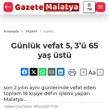
TR
Anasayfa
YAŞAM
Günlük
vefat 5,
3’ü 65
Günlük vefat 5, 3’ü 65
yaş
üstü
yaş üstü
son 2 yılın aynı günlerinde vefat eden
toplam 18 kişiye defin işlemi yapan
Malatya...
Haber Giriş Tarihi: 08.03.2021 17:20