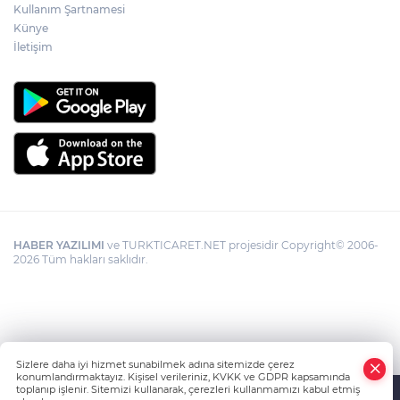
Kullanım Şartnamesi
Künye
İletişim
HABER YAZILIMI
ve TURKTICARET.NET projesidir Copyright© 2006-
2026 Tüm hakları saklıdır.
Sizlere daha iyi hizmet sunabilmek adına sitemizde çerez
konumlandırmaktayız. Kişisel verileriniz, KVKK ve GDPR kapsamında
toplanıp işlenir. Sitemizi kullanarak, çerezleri kullanmamızı kabul etmiş