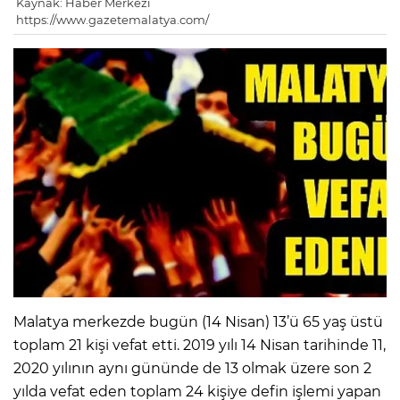
Kaynak: Haber Merkezi
https://www.gazetemalatya.com/
Malatya merkezde bugün (14 Nisan) 13’ü 65 yaş üstü
toplam 21 kişi vefat etti. 2019 yılı 14 Nisan tarihinde 11,
2020 yılının aynı gününde de 13 olmak üzere son 2
yılda vefat eden toplam 24 kişiye defin işlemi yapan