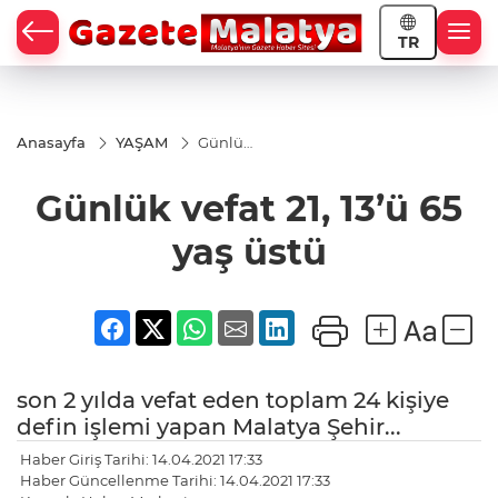
TR
Anasayfa
YAŞAM
Günlük
vefat
21, 13’ü
Günlük vefat 21, 13’ü 65
65 yaş
üstü
yaş üstü
son 2 yılda vefat eden toplam 24 kişiye
defin işlemi yapan Malatya Şehir...
Haber Giriş Tarihi: 14.04.2021 17:33
Haber Güncellenme Tarihi: 14.04.2021 17:33