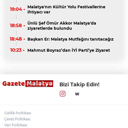
Malatya'nın Kültür Yolu Festivallerine
19:04 •
ihtiyacı var
Ünlü Şef Ömür Akkor Malatya'da
18:58 •
ziyaretlerde bulundu
18:48 •
Başkan Er: Malatya Mutfağını tanıtacağız
10:23 •
Mahmut Boyraz’dan İYİ Parti’ye Ziyaret
Bizi Takip Edin!
Gizlilik Politikası
Çerez Politikası
Veri Politikası