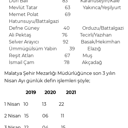
Duri Bali 83 Karahüseyin/Kale
Mevlüt Tatar 63 Yakınca/Yeşilyurt
Memet Polat 69
Hatunsuyu/Battalgazi
Defne Güney 40 Orduzu/Battalgazi
Ali Pektaş 76 Tecirli/Yazıhan
Selver Arayıcı 92 Basak/Hekimhan
Ümmügülsüm Yabin 39 Elazığ
Reşit Atlan 67 Muş
İsmail Çam 78 Akçadağ
Malatya Şehir Mezarlığı Müdürlüğünce son 3 yılın
Nisan Ayı günlük defin işlemleri şöyle;
2019 2020 2021
1 Nisan 10 13 22
2 Nisan 15 06 11
3 Nisan 12 04 15