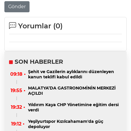
Gönder
Yorumlar (
0
)
SON HABERLER
Şehit ve Gazilerin aylıklarını düzenleyen
09:18 •
kanun teklifi kabul edildi
MALATYA’DA GASTRONOMİNİN MERKEZİ
19:55 •
AÇILDI
Yıldırım Kaya CHP Yönetimine eğitim dersi
19:32 •
verdi
Yeşilyurtspor Kızılcahamam'da güç
19:12 •
depoluyor