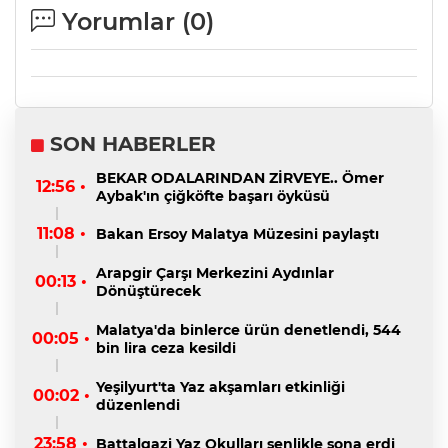
Yorumlar (
0
)
SON HABERLER
BEKAR ODALARINDAN ZİRVEYE.. Ömer
12:56 •
Aybak'ın çiğköfte başarı öyküsü
11:08 •
Bakan Ersoy Malatya Müzesini paylaştı
Arapgir Çarşı Merkezini Aydınlar
00:13 •
Dönüştürecek
Malatya'da binlerce ürün denetlendi, 544
00:05 •
bin lira ceza kesildi
Yeşilyurt'ta Yaz akşamları etkinliği
00:02 •
düzenlendi
23:58 •
Battalgazi Yaz Okulları şenlikle sona erdi