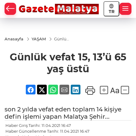
TR
Anasayfa
YAŞAM
Günlük
vefat
15, 13’ü
Günlük vefat 15, 13’ü 65
65 yaş
üstü
yaş üstü
son 2 yılda vefat eden toplam 14 kişiye
defin işlemi yapan Malatya Şehir...
Haber Giriş Tarihi: 11.04.2021 16:47
Haber Güncellenme Tarihi: 11.04.2021 16:47