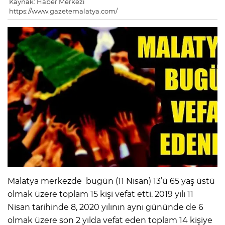
Kaynak: Haber Merkezi
https://www.gazetemalatya.com/
Malatya merkezde bugün (11 Nisan) 13’ü 65 yaş üstü
olmak üzere toplam 15 kişi vefat etti. 2019 yılı 11
Nisan tarihinde 8, 2020 yılının aynı gününde de 6
olmak üzere son 2 yılda vefat eden toplam 14 kişiye