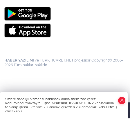
HABER YAZILIMI
ve TURKTICARET.NET projesidir Copyright© 2006-
2026 Tüm hakları saklıdır.
Sizlere daha iyi hizmet sunabilmek adına sitemizde çerez
konumlandırmaktayız. Kişisel verileriniz, KVKK ve GDPR kapsamında
toplanıp işlenir. Sitemizi kullanarak, çerezleri kullanmamızı kabul etmiş
olacaksınız.
Anasayfa
Haber Ara
Yazarlar
İhbar Hattı