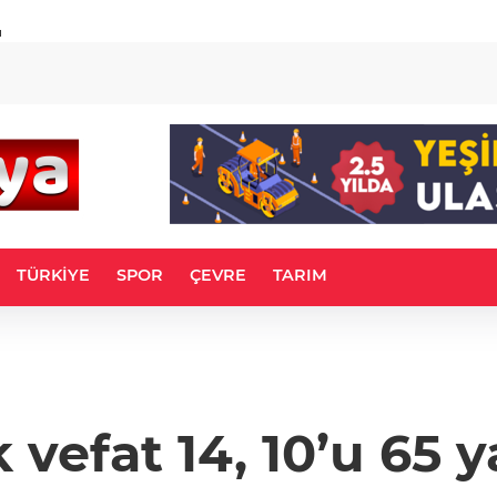
u
TÜRKİYE
SPOR
ÇEVRE
TARIM
 vefat 14, 10’u 65 y