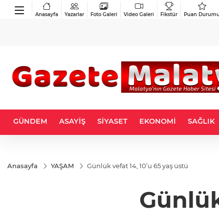
Anasayfa
Yazarlar
Foto Galeri
Video Galeri
Fikstür
Puan Durum
GÜNDEM
ASAYİŞ
SİYASET
EKONOMİ
SAĞLIK
Anasayfa
YAŞAM
Günlük vefat 14, 10’u 65 yaş üstü
Günlük