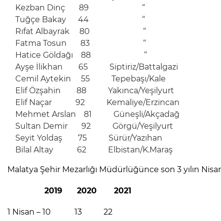
Kezban Dinç 89 “
Tuğçe Bakay 44 “
Rıfat Albayrak 80 “
Fatma Tosun 83 “
Hatice Göldağı 88 “
Ayşe İlikhan 65 Siptiriz/Battalgazi
Cemil Aytekin 55 Tepebaşı/Kale
Elif Özşahin 88 Yakınca/Yeşilyurt
Elif Naçar 92 Kemaliye/Erzincan
Mehmet Arslan 81 Güneşli/Akçadağ
Sultan Demir 92 Görgü/Yeşilyurt
Seyit Yoldaş 75 Sürür/Yazıhan
Bilal Altay 62 Elbistan/K.Maraş
Malatya Şehir Mezarlığı Müdürlüğünce son 3 yılın Nisan
2019 2020 2021
1 Nisan – 10 13 22