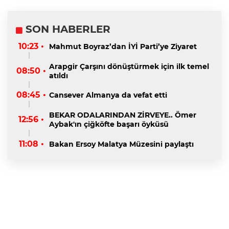
SON HABERLER
10:23 •
Mahmut Boyraz’dan İYİ Parti’ye Ziyaret
Arapgir Çarşını dönüştürmek için ilk temel
08:50 •
atıldı
08:45 •
Cansever Almanya da vefat etti
BEKAR ODALARINDAN ZİRVEYE.. Ömer
12:56 •
Aybak'ın çiğköfte başarı öyküsü
11:08 •
Bakan Ersoy Malatya Müzesini paylaştı