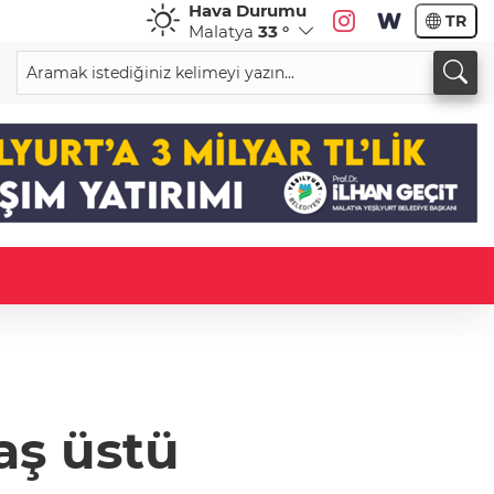
Hava Durumu
TR
Malatya
33 °
aş üstü