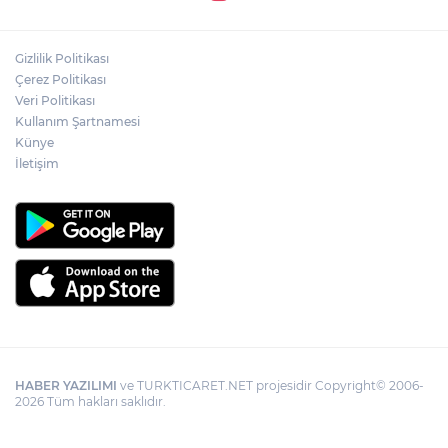
Gizlilik Politikası
Çerez Politikası
Veri Politikası
Kullanım Şartnamesi
Künye
İletişim
HABER YAZILIMI
ve TURKTICARET.NET projesidir Copyright© 2006-
2026 Tüm hakları saklıdır.