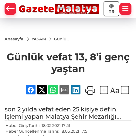
TR
Anasayfa
YAŞAM
Günlük
vefat
13, 8’i
Günlük vefat 13, 8’i genç
genç
yaştan
yaştan
son 2 yılda vefat eden 25 kişiye defin
işlemi yapan Malatya Şehir Mezarlığı...
Haber Giriş Tarihi: 18.05.2021 17:51
Haber Güncellenme Tarihi: 18.05.2021 17:51