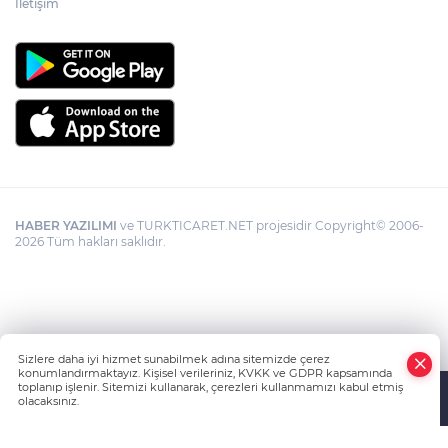
İletişim
HABER YAZILIMI
ve TURKTICARET.NET projesidir Copyright© 2006-
2026 Tüm hakları saklıdır.
Sizlere daha iyi hizmet sunabilmek adına sitemizde çerez
konumlandırmaktayız. Kişisel verileriniz, KVKK ve GDPR kapsamında
toplanıp işlenir. Sitemizi kullanarak, çerezleri kullanmamızı kabul etmiş
olacaksınız.
Anasayfa
Haber Ara
Yazarlar
İhbar Hattı