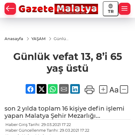
TR
Anasayfa
YAŞAM
Günlük
vefat
13, 8’i
Günlük vefat 13, 8’i 65
65 yaş
üstü
yaş üstü
son 2 yılda toplam 16 kişiye defin işlemi
yapan Malatya Şehir Mezarlığı...
Haber Giriş Tarihi: 29.03.2021 17:22
Haber Güncellenme Tarihi: 29.03.2021 17:22