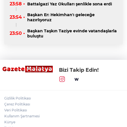
23:58 •
Battalgazi Yaz Okulları şenlikle sona erdi
Başkan Er: Hekimhan'ı geleceğe
23:54 •
hazırlıyoruz
Başkan Taşkın Taziye evinde vatandaşlarla
23:50 •
buluştu
Bizi Takip Edin!
Gizlilik Politikası
Çerez Politikası
Veri Politikası
Kullanım Şartnamesi
Künye