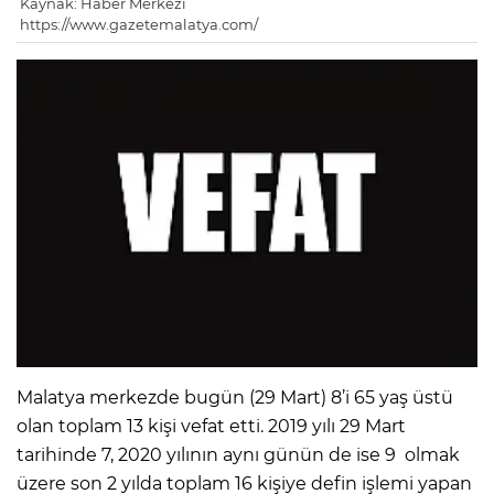
Kaynak: Haber Merkezi
https://www.gazetemalatya.com/
Malatya merkezde bugün (29 Mart) 8’i 65 yaş üstü
olan toplam 13 kişi vefat etti. 2019 yılı 29 Mart
tarihinde 7, 2020 yılının aynı günün de ise 9 olmak
üzere son 2 yılda toplam 16 kişiye defin işlemi yapan