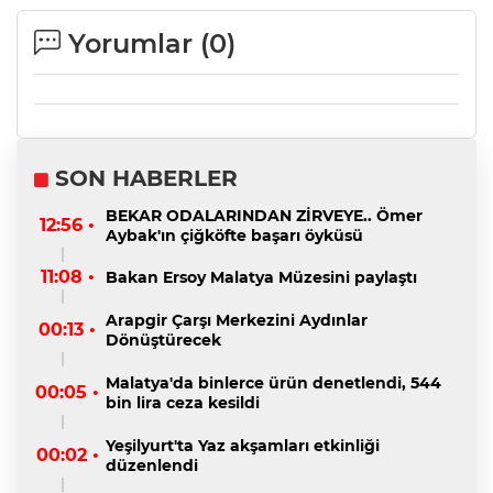
Yorumlar (
0
)
SON HABERLER
BEKAR ODALARINDAN ZİRVEYE.. Ömer
12:56 •
Aybak'ın çiğköfte başarı öyküsü
11:08 •
Bakan Ersoy Malatya Müzesini paylaştı
Arapgir Çarşı Merkezini Aydınlar
00:13 •
Dönüştürecek
Malatya'da binlerce ürün denetlendi, 544
00:05 •
bin lira ceza kesildi
Yeşilyurt'ta Yaz akşamları etkinliği
00:02 •
düzenlendi