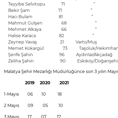
Teyyibe Selvitopu 71 “
Bekir Şam 71 “
Hacı Bulam 81 “
Mahmut Gülşen 68 “
Mehmet Alkaya 66 “
Halise Karaca 82 “
Zeynep Yavaş 21 Varto/Muş
Memet Kokargül 73 Taşoluk/Hekim
Şerife Şahin 96 Aydınlar/Akçadağ
Zeliha Şahin 90 Eskiköy/Doğanşehi
Malatya Şehir Mezarlığı Müdürlüğünce son 3 yılın Mayıs
2019 2020 2021
1-Mayıs 06 10 18
2 Mayıs 09 05 10
3 Mayıs 17 07 17