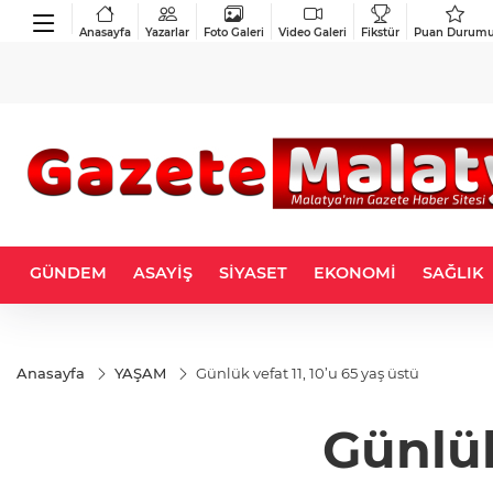
Anasayfa
Yazarlar
Foto Galeri
Video Galeri
Fikstür
Puan Durum
GÜNDEM
ASAYİŞ
SİYASET
EKONOMİ
SAĞLIK
Anasayfa
YAŞAM
Günlük vefat 11, 10’u 65 yaş üstü
Günlük