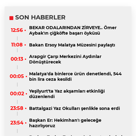
SON HABERLER
BEKAR ODALARINDAN ZİRVEYE.. Ömer
12:56 •
Aybak'ın çiğköfte başarı öyküsü
11:08 •
Bakan Ersoy Malatya Müzesini paylaştı
Arapgir Çarşı Merkezini Aydınlar
00:13 •
Dönüştürecek
Malatya'da binlerce ürün denetlendi, 544
00:05 •
bin lira ceza kesildi
Yeşilyurt'ta Yaz akşamları etkinliği
00:02 •
düzenlendi
23:58 •
Battalgazi Yaz Okulları şenlikle sona erdi
Başkan Er: Hekimhan'ı geleceğe
23:54 •
hazırlıyoruz