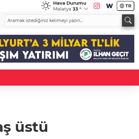
Hava Durumu
TR
Malatya
33 °
aş üstü