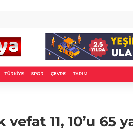
u
TÜRKİYE
SPOR
ÇEVRE
TARIM
 vefat 11, 10’u 65 y