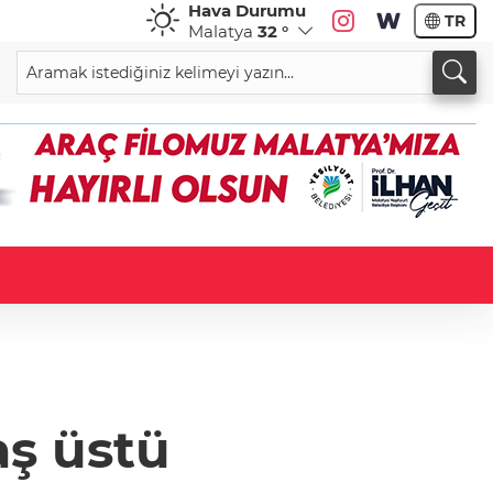
Hava Durumu
TR
Malatya
32 °
aş üstü