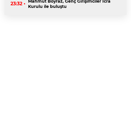
Mahmut Boyraz, Genç Girişimciler İcra
23:32 •
Kurulu ile buluştu