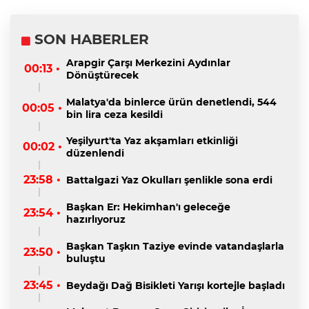
SON HABERLER
Arapgir Çarşı Merkezini Aydınlar
00:13 •
Dönüştürecek
Malatya'da binlerce ürün denetlendi, 544
00:05 •
bin lira ceza kesildi
Yeşilyurt'ta Yaz akşamları etkinliği
00:02 •
düzenlendi
23:58 •
Battalgazi Yaz Okulları şenlikle sona erdi
Başkan Er: Hekimhan'ı geleceğe
23:54 •
hazırlıyoruz
Başkan Taşkın Taziye evinde vatandaşlarla
23:50 •
buluştu
23:45 •
Beydağı Dağ Bisikleti Yarışı kortejle başladı