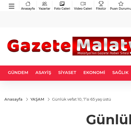
Anasayfa
Yazarlar
Foto Galeri
Video Galeri
Fikstür
Puan Durum
GÜNDEM
ASAYİŞ
SİYASET
EKONOMİ
SAĞLIK
Anasayfa
YAŞAM
Günlük vefat 10, 7’si 65 yaş üstü
Günlük