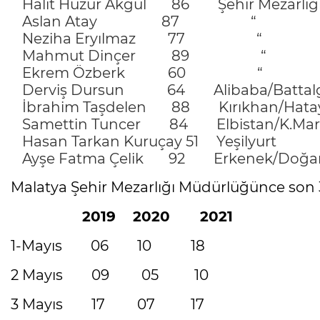
Halit Huzur Akgül 86 Şehir Mezarlığ
Aslan Atay 87 “
Neziha Eryılmaz 77 “
Mahmut Dinçer 89 “
Ekrem Özberk 60 “
Derviş Dursun 64 Alibaba/Battalg
İbrahim Taşdelen 88 Kırıkhan/Hata
Samettin Tuncer 84 Elbistan/K.Mar
Hasan Tarkan Kuruçay 51 Yeşilyurt
Ayşe Fatma Çelik 92 Erkenek/Doğan
Malatya Şehir Mezarlığı Müdürlüğünce son 3 
2019 2020 2021
1-Mayıs 06 10 18
2 Mayıs 09 05 10
3 Mayıs 17 07 17