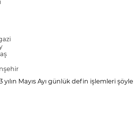
ı
azi
y
aş
şehir
yılın Mayıs Ayı günlük defin işlemleri şöyle