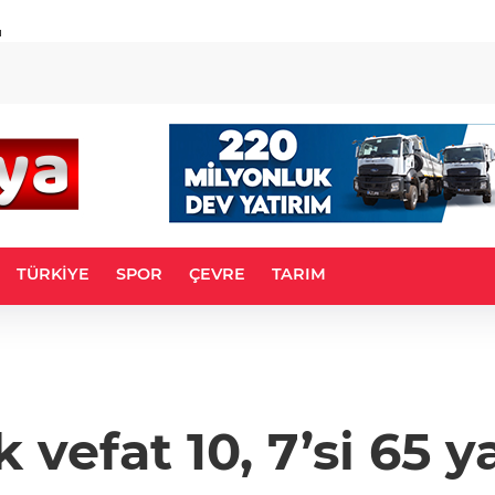
u
TÜRKİYE
SPOR
ÇEVRE
TARIM
 vefat 10, 7’si 65 y