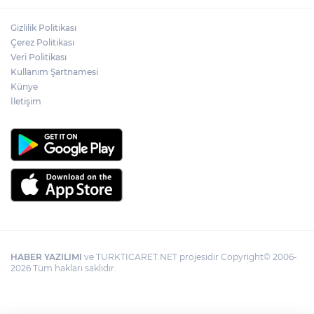
Gizlilik Politikası
Çerez Politikası
Veri Politikası
Kullanım Şartnamesi
Künye
İletişim
HABER YAZILIMI
ve TURKTICARET.NET projesidir Copyright© 2006-
2026 Tüm hakları saklıdır.