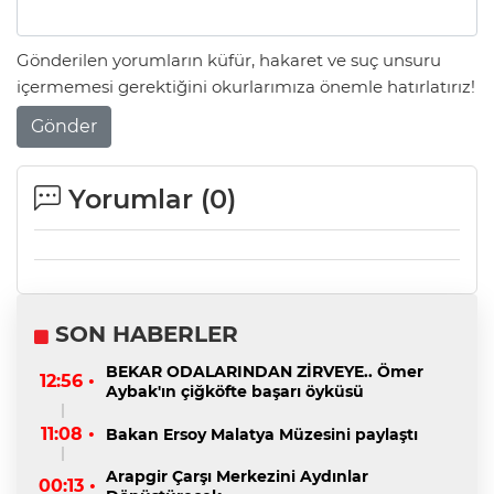
Gönderilen yorumların küfür, hakaret ve suç unsuru
içermemesi gerektiğini okurlarımıza önemle hatırlatırız!
Gönder
Yorumlar (
0
)
SON HABERLER
BEKAR ODALARINDAN ZİRVEYE.. Ömer
12:56 •
Aybak'ın çiğköfte başarı öyküsü
11:08 •
Bakan Ersoy Malatya Müzesini paylaştı
Arapgir Çarşı Merkezini Aydınlar
00:13 •