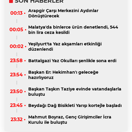
SON HABERLER
Arapgir Çarşı Merkezini Aydınlar
00:13 •
Dönüştürecek
Malatya'da binlerce ürün denetlendi, 544
00:05 •
bin lira ceza kesildi
Yeşilyurt'ta Yaz akşamları etkinliği
00:02 •
düzenlendi
23:58 •
Battalgazi Yaz Okulları şenlikle sona erdi
Başkan Er: Hekimhan'ı geleceğe
23:54 •
hazırlıyoruz
Başkan Taşkın Taziye evinde vatandaşlarla
23:50 •
buluştu
23:45 •
Beydağı Dağ Bisikleti Yarışı kortejle başladı
Mahmut Boyraz, Genç Girişimciler İcra
23:32 •
Kurulu ile buluştu