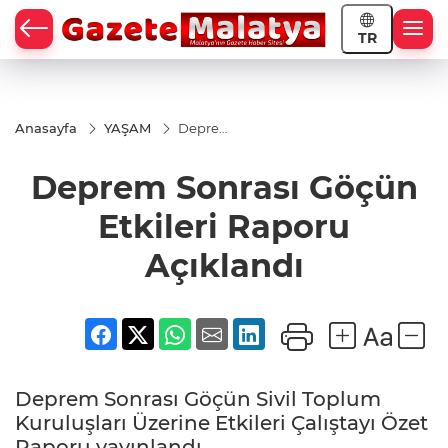
TR
Anasayfa
YAŞAM
Deprem
Sonrası
Göçün
Deprem Sonrası Göçün
Etkileri
Raporu
Açıklandı
Etkileri Raporu
Açıklandı
Deprem Sonrası Göçün Sivil Toplum
Kuruluşları Üzerine Etkileri Çalıştayı Özet
Raporu yayınlandı.