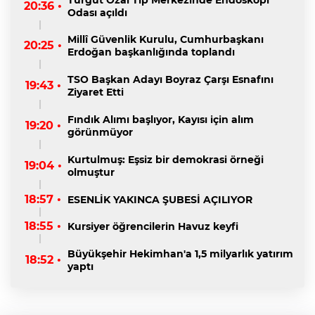
20:36 •
Odası açıldı
Millî Güvenlik Kurulu, Cumhurbaşkanı
20:25 •
Erdoğan başkanlığında toplandı
TSO Başkan Adayı Boyraz Çarşı Esnafını
19:43 •
Ziyaret Etti
Fındık Alımı başlıyor, Kayısı için alım
19:20 •
görünmüyor
Kurtulmuş: Eşsiz bir demokrasi örneği
19:04 •
olmuştur
18:57 •
ESENLİK YAKINCA ŞUBESİ AÇILIYOR
18:55 •
Kursiyer öğrencilerin Havuz keyfi
Büyükşehir Hekimhan'a 1,5 milyarlık yatırım
18:52 •
yaptı