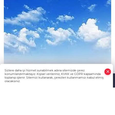
Sizlere daha iyi hizmet sunabilmek adına sitemizde çerez
konumlandırmaktayız. Kişisel verileriniz, KVKK ve GDPR kapsamında
Pazar tatilinde hava sıcaklıklarının mevsim
toplanıp işlenir. Sitemizi kullanarak, çerezleri kullanmamızı kabul etmiş
normallerinde seyredeceği öğlen saatlerinden
olacaksınız.
Anasayfa
Haber Ara
Yazarlar
İhbar Hattı
itibaren de yerel yağışların olabileceği tahmin edildi.
Malatya’da havanın, Hekimhan ve Yeşilyurt
ilçelerinde öğle saatlerinden itibaren sağanak, ara
sıra da gökgürültülü sağanak yağışlı geçeceği
tahmin edildi. Meteoroloji Bölge Müdürlüğünün