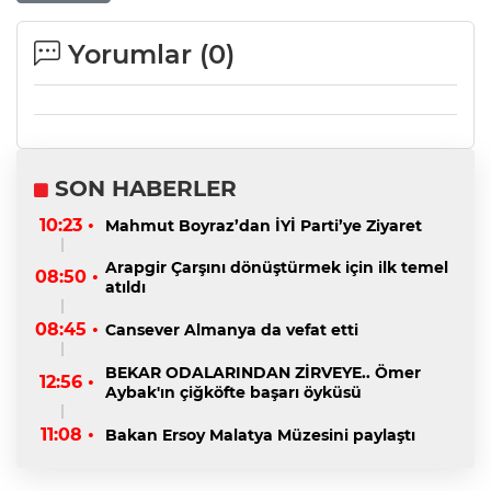
Yorumlar (
0
)
SON HABERLER
10:23 •
Mahmut Boyraz’dan İYİ Parti’ye Ziyaret
Arapgir Çarşını dönüştürmek için ilk temel
08:50 •
atıldı
08:45 •
Cansever Almanya da vefat etti
BEKAR ODALARINDAN ZİRVEYE.. Ömer
12:56 •
Aybak'ın çiğköfte başarı öyküsü
11:08 •
Bakan Ersoy Malatya Müzesini paylaştı